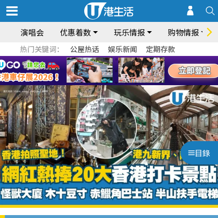
演唱会
优惠着数
玩乐情报
购物情报
热门关键词：
公屋热话
娱乐新闻
定期存款
目錄