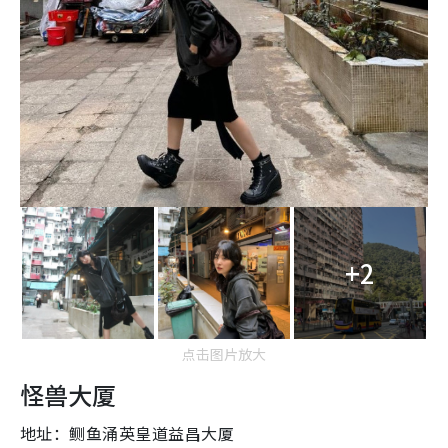
+2
点击图片放大
怪兽大厦
地址：鲗鱼涌英皇道益昌大厦