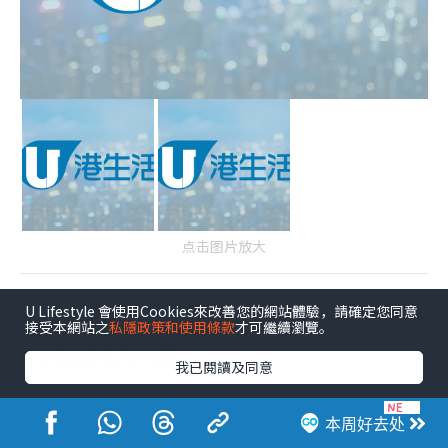
点击图片放大
香港打卡景点｜15. 九龙公园
U Lifestyle 會使用Cookies來改善您的網站體驗，請確定您同意
接受本網站之
私隱政策和使用條款
才可繼續瀏覽。
文物探知馆
我已閱讀及同意
位于九龙公园内的香港文物探知馆最近成为游客的人气
打卡景点之一，前身为威菲路军营S61及S62座，其后修
本周好去处