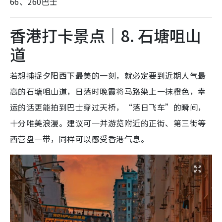
66、260巴士
香港打卡景点｜8. 石塘咀山
道
若想捕捉夕阳西下最美的一刻，就必定要到近期人气最
高的石塘咀山道，日落时晚霞将马路染上一抹橙色，幸
运的话更能拍到巴士穿过天桥，“落日飞车”的瞬间，
十分唯美浪漫。建议可一并游览附近的正街、第三街等
西营盘一带，同样可以感受香港气息。