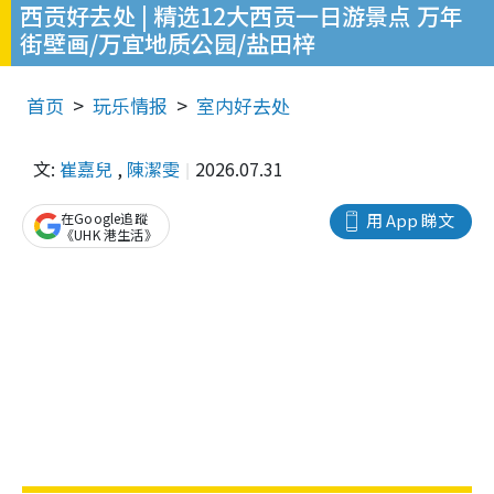
西贡好去处 | 精选12大西贡一日游景点 万年
街壁画/万宜地质公园/盐田梓
首页
玩乐情报
室内好去处
文:
崔嘉兒
,
陳潔雯
2026.07.31
在Google追蹤
用 App 睇文
《UHK 港生活》