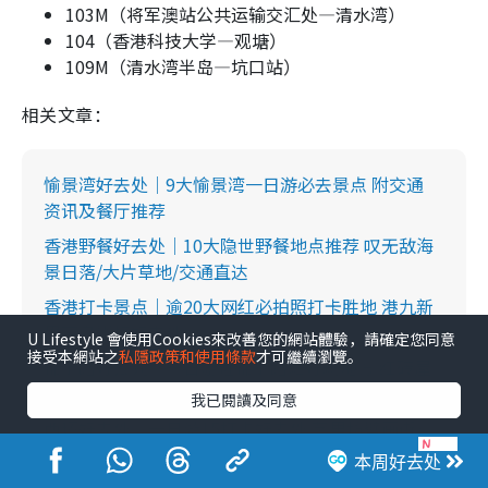
103M（将军澳站公共运输交汇处—清水湾）
104（香港科技大学—观塘）
109M（清水湾半岛—坑口站）
相关文章：
愉景湾好去处｜9大愉景湾一日游必去景点 附交通
资讯及餐厅推荐
香港野餐好去处｜10大隐世野餐地点推荐 叹无敌海
景日落/大片草地/交通直达
香港打卡景点｜逾20大网红必拍照打卡胜地 港九新
界离岛影相好去处
U Lifestyle 會使用Cookies來改善您的網站體驗，請確定您同意
接受本網站之
私隱政策和使用條款
才可繼續瀏覽。
锦上路好去处｜一日游近锦上路站好玩地方 红砖屋
市集/菠萝园喂羊驼/围炉煮茶
我已閱讀及同意
西环好去处｜一日游15打卡好去处 艺里坊壁画街/
钟声泳棚/沙湾径睇日落
本周好去处