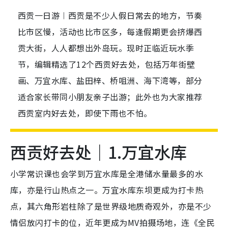
西贡一日游︱西贡是不少人假日常去的地方，节奏
比市区慢，活动也比市区多，每逢假期更会挤爆西
贡大街，人人都想出外岛玩。现时正临近玩水季
节，编辑精选了12个西贡好去处，包括万年街壁
画、万宜水库、盐田梓、桥咀洲、海下湾等，部分
适合家长带同小朋友亲子出游；此外也为大家推荐
西贡室内好去处，即使下雨也不怕。
西贡好去处｜1.万宜水库
小学常识课也会学到万宜水库是全港储水量最多的水
库，亦是行山热点之一。万宜水库东坝更成为打卡热
点，其六角形岩柱除了是世界级地质奇观外，亦是不少
情侣放闪打卡的位，近年更成为MV拍摄场地，连《全民