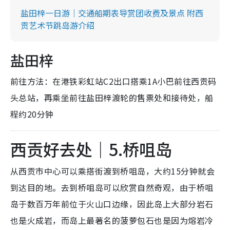
盐田梓一日游｜交通船期表导赏团收费及景点 附西
贡艺术节跳岛游介绍
盐田梓
前往方法：在港铁彩虹站C2出口搭乘1A小巴前往西贡码
头总站，再乘坐前往盐田梓渡轮的售票处和接待处，船
程约20分钟
西贡好去处｜5.桥咀岛
从西贡市中心可以乘搭街渡到桥咀岛，大约15分钟就会
到达目的地。去到桥咀岛可以欣赏自然奇观，由于桥咀
岛于数百万年前位于火山口边缘，因此岛上大部分岩石
也是火成岩，而岛上最著名的菠萝包石也是因为熔岩冷