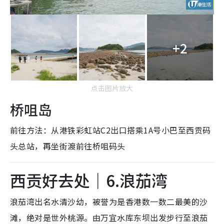
+2
点击图片放大
桥咀岛
前往方法：从港铁彩虹站C2出口搭乘1A号小巴至西贡码
头总站，再坐街渡前往桥咀码头
西贡好去处｜6.浪茄湾
浪茄湾出名水清沙幼，被誉为是香港数一数二最美的沙
滩，绝对是世外桃源。由万宜水库东坝出发步行至浪茄