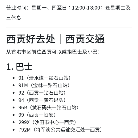
营业时间：星期一、四至日︰12:00-18:00；逢星期二及
三休息
西贡好去处｜西贡交通
从香港市区前往西贡可以乘搭巴士及小巴：
1. 巴士
91（清水湾—钻石山站）
91M（宝林—钻石山站）
92（西贡—钻石山站）
94（西贡—黄石码头）
96R（黄石码头—钻石山站）
99（西贡—恒安）
299X（沙田市中心—西贡）
792M（将军澳公共运输交汇处—西贡）