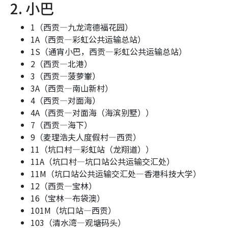
2. 小巴
1（西贡—九龙湾德福花园）
1A（西贡—彩虹公共运输总站）
1S（通宵小巴，西贡—彩虹公共运输总站）
2（西贡—北港）
3（西贡—菠萝輋）
3A（西贡—南山新村）
4（西贡—对面海）
4A（西贡—对面海（海滨别墅））
7（西贡—海下）
9（麦理浩夫人度假村—西贡）
11（坑口村—彩虹站（龙翔道））
11A（坑口村—坑口站公共运输交汇处）
11M（坑口站公共运输交汇处—香港科技大学）
12（西贡—宝林）
16（宝林—布袋澳）
101M（坑口站—西贡）
103（清水湾—观塘码头）