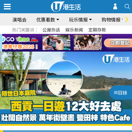
演唱会
优惠着数
玩乐情报
购物情报
热门关键词：
公屋热话
娱乐新闻
定期存款
目錄