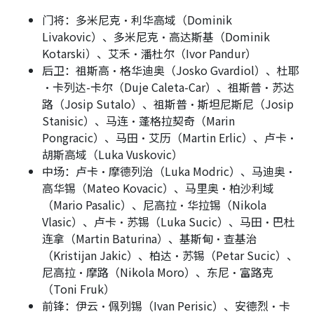
门将：多米尼克·利华高域（Dominik
Livakovic）、多米尼克·高达斯基（Dominik
Kotarski）、艾禾·潘杜尔（Ivor Pandur）
后卫：祖斯高·格华迪奥（Josko Gvardiol）、杜耶
·卡列达-卡尔（Duje Caleta-Car）、祖斯普·苏达
路（Josip Sutalo）、祖斯普·斯坦尼斯尼（Josip
Stanisic）、马连·蓬格拉契奇（Marin
Pongracic）、马田·艾历（Martin Erlic）、卢卡·
胡斯高域（Luka Vuskovic）
中场：卢卡·摩德列治（Luka Modric）、马迪奥·
高华锡（Mateo Kovacic）、马里奥·柏沙利域
（Mario Pasalic）、尼高拉·华拉锡（Nikola
Vlasic）、卢卡·苏锡（Luka Sucic）、马田·巴杜
连拿（Martin Baturina）、基斯甸·查基治
（Kristijan Jakic）、柏达·苏锡（Petar Sucic）、
尼高拉·摩路（Nikola Moro）、东尼·富路克
（Toni Fruk）
前锋：伊云·佩列锡（Ivan Perisic）、安德烈·卡