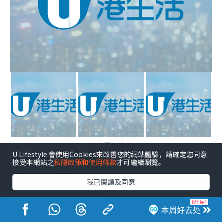
点击图片放大
U Lifestyle 會使用Cookies來改善您的網站體驗，請確定您同意
接受本網站之
私隱政策和使用條款
才可繼續瀏覽。
阿根廷 VS 佛得角—“黑马”门将
我已閱讀及同意
圆梦决战美斯！
本周好去处