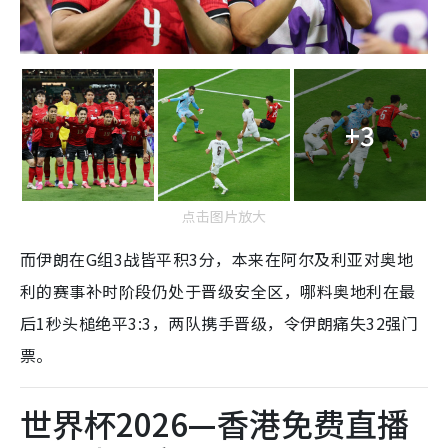
+3
点击图片放大
而伊朗在G组3战皆平积3分，本来在阿尔及利亚对奥地
利的赛事补时阶段仍处于晋级安全区，哪料奥地利在最
后1秒头槌绝平3:3，两队携手晋级，令伊朗痛失32强门
票。
世界杯2026—香港免费直播