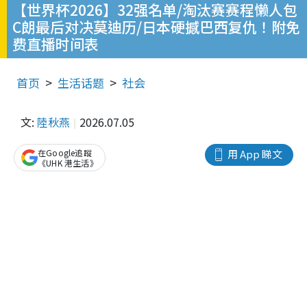
【世界杯2026】32强名单/淘汰赛赛程懒人包
C朗最后对决莫迪历/日本硬撼巴西复仇！附免
费直播时间表
首页
生活话题
社会
文:
陸秋燕
2026.07.05
在Google追蹤
用 App 睇文
《UHK 港生活》