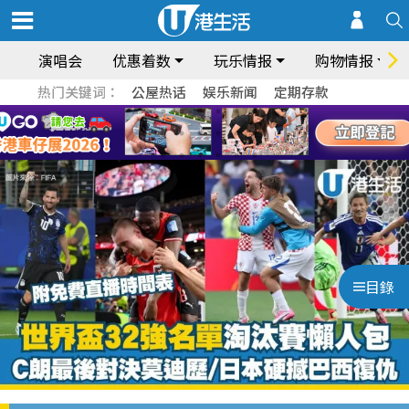
演唱会
优惠着数
玩乐情报
购物情报
热门关键词：
公屋热话
娱乐新闻
定期存款
目錄