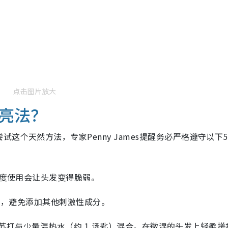
点击图片放大
亮法？
这个天然方法，专家Penny James提醒务必严格遵守以下
度使用会让头发变得脆弱。
苏打，避免添加其他刺激性成分。
）的小苏打与少量温热水（约 1 汤匙）混合。在微湿的头发上轻柔搓揉