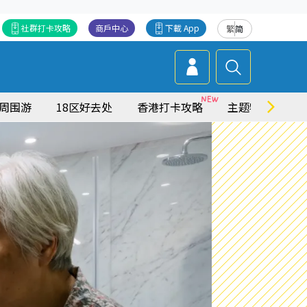
社群打卡攻略
商戶中心
下載 App
繁
简
周围游
18区好去处
香港打卡攻略
主题特集