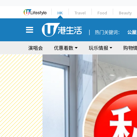
HK
Travel
Food
Beauty
热门关键词：
公屋
演唱会
优惠着数
玩乐情报
购物