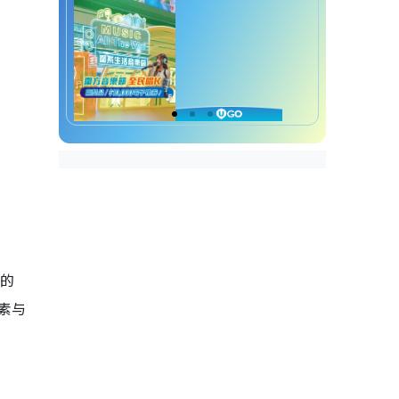
性的
色素与