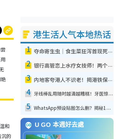
港生活人气本地热话
1
如尝
夺命寄生虫｜食生菜狂泻首现死者！疫潮恶化录1.8万宗病例 揭洗菜3大谬误
要用
2
银行高管恋上水疗女技师！两个月借128万惊觉“沉船”沉落火海 揭背后疑似邪教操控卖淫
非无
3
明艳
内地客夸港人不识老！揭港铁保鲜级冷气 港人求放过：别投诉
4
牙线棒乱用随时越清越糟糕！牙医惊揭盲目过户细菌恐致蛀牙：这种才是日常真保养
5
WhatsApp预设贴图怎么删？揭秘1招“反向操作”还原简洁界面 附3步实测教程
U GO 本週好去處
有温和
暗沉的