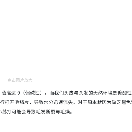
点击图片放大
H 值高达 9（偏碱性），而我们头皮与头发的天然环境是偏酸
性物质会强行打开毛鳞片，导致水分迅速流失。对于原本就因为缺乏黑
小苏打可能会导致毛发断裂与毛燥。