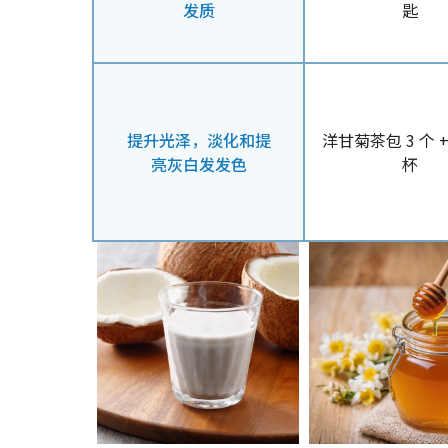
发质
匙
提升光泽，淡化和提
洋甘菊茶包 3 个 +
亮灰白发发色
杯