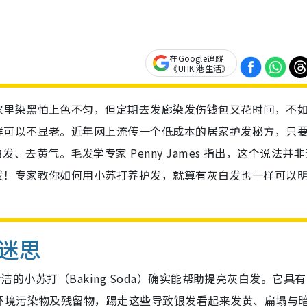
在Google追蹤
《UHK 港生活》
家里染黑怕上色不匀，但定期去发廊染发伤钱包又花时间，不
样可以不显老。近年网上流传一个低成本的居家护发秘方，只
白发、去黄气。毛发学专家 Penny James 指出，这个说法并
发！专家教你如何用小苏打养护发，就算有灰白发也一样可以
迷思
家清洁的小苏打（Baking Soda）确实能帮助提亮灰白发。它具
环境污染物及残留物，踢走这些导致银发看起来发黄、扁塌与