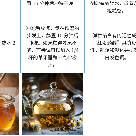
置 15 分钟后冲洗干净。
剂能有效锁水，改善
粗糙感。
冲泡后放凉，倒在微湿的
头发上，静置 10 分钟后
洋甘菊含有的活性
 热水 2
冲洗。如果觉得效果不
“红没药醇”具抗
够，可尝试可以加入 1/4
性，能温和淡化并提
杯的苹果醋和一点柠檬
白发色调。
汁。