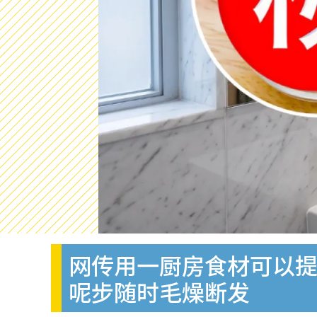
网传用一厨房食材可以提
呢步随时毛燥断发