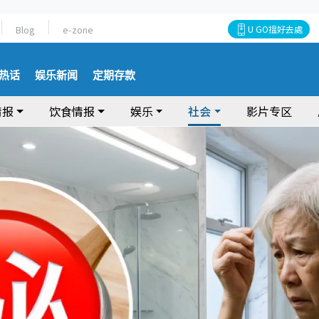
Blog
e-zone
U GO搵好去處
热话
娱乐新闻
定期存款
情报
饮食情报
娱乐
社会
影片专区