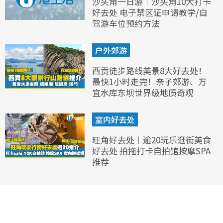
沙头角一日游︱沙头角10大打卡
好去处 电子禁区证申请教学/自
驾游车位预约方法
户外郊游
西贡徒步路线美景8大好去处！
最快1小时走完！亲子郊游、万
宜水库东坝世界级地质奇观
室内好去处
旺角好去处︱逾20玩乐逛街美食
好去处 拍拖打卡自拍馆按摩SPA
推荐