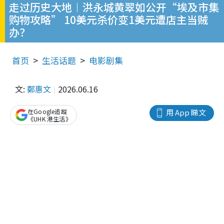
走过历史大地︱洪永城黄翠如公开“埃及市集
购物攻略” 10美元杀价变1美元遭店主当贼
办？
首页
生活话题
电影剧集
文:
鄭惠文
2026.06.16
在Google追蹤
用 App 睇文
《UHK 港生活》