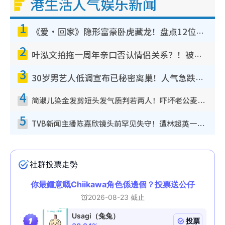
港生活人气娱乐新闻
1
《爱·回家》隐形富豪卧虎藏龙！盘点12位财气逼人的有钱艺人：这位美女3亿身家不愁做
2
叶泓文拍拖一周年亲口否认情侣关系？！被质疑感情造假竟称GM“普通同事”
3
30岁男艺人低调宣布已秘密离巢！人气急跌变失踪人口：“这几年过得并不容易”
4
简淑儿染金发剪短头发气质判若两人！吓坏老公麦大力都认不出：“你做什么？”
5
TVB新闻主播陈嘉欣镜头前罕见失守！遭林超英一句话突袭吓坏当场大笑