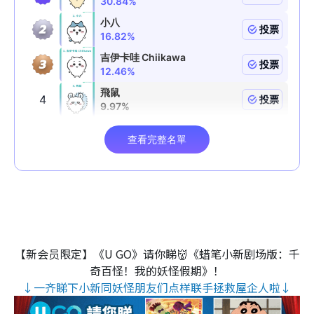
【新会员限定】《U GO》请你睇👹《蜡笔小新剧场版：千
奇百怪！我的妖怪假期》！
↓一齐睇下小新同妖怪朋友们点样联手拯救屋企人啦↓