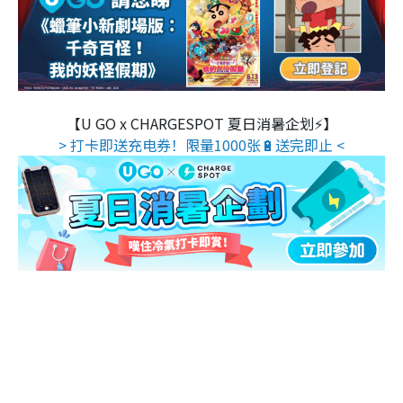
【U GO x CHARGESPOT 夏日消暑企划⚡】
> 打卡即送充电券！限量1000张🔋送完即止 <