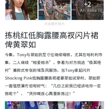
+2
点击图片放大
拣桃红低胸露腰高衩闪片裙
俾黄翠如
今集，Tony与翠如的互寸位继续啜核，尤其在哈利利市
集，二人继续“相爱相杀”，争着为对方挑选“极其唔
衬”兼款式夸张的埃及风服饰，当Tony拿起闪片
Shocking Pink低胸露腰高衩裙要翠如试穿时，翠如即
一面愠怒兼冇佢咁好气：“几日之前我已经讲咗你一定
拣呢个”、“凭你嘅良心再重新拣过！”