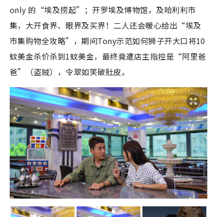
only 的“埃及捞起”；开罗埃及博物馆，及哈利利市
集，大开食界、眼界及买界！二人还会暖心给出“埃及
市集购物全攻略”，期间Tony示范如何狮子开大口将10
蚊美金杀价杀到1蚊美金，最终竟遭店主指控是“阿里爸
爸”（盗贼），令翠如笑破肚皮。