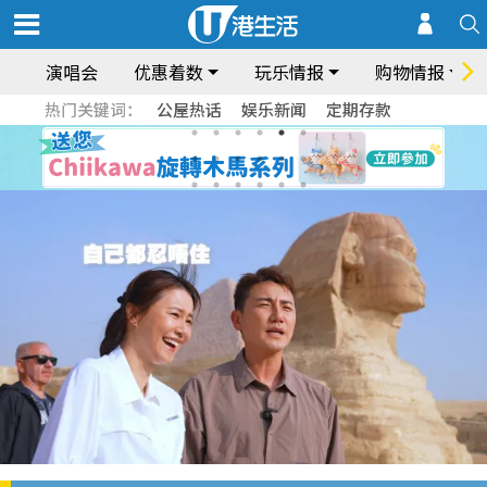
演唱会
优惠着数
玩乐情报
购物情报
热门关键词：
公屋热话
娱乐新闻
定期存款