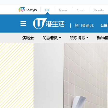
HK
Travel
Food
Beauty
热门关键词：
公屋
演唱会
优惠着数
玩乐情报
购物