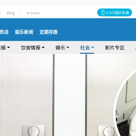
Blog
e-zone
U GO搵好去處
热话
娱乐新闻
定期存款
情报
饮食情报
娱乐
社会
影片专区