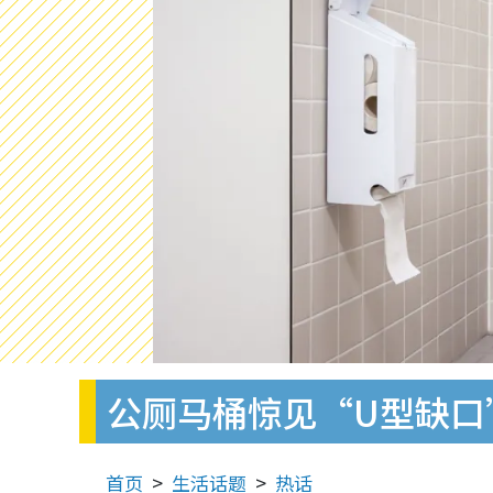
公厕马桶惊见“U型缺口
首页
生活话题
热话