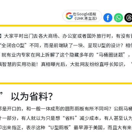
在Google追蹤
《UHK 港生活》
网络热话】大家平时出门去各大商场、办公室或者国外旅行时，有没有
“全闭合O型”不同，而是前端缺了一块、呈现U型的设计？相
，就有业内专家在网上拆解了这个隐藏多年的“马桶圈谜题”
极具智慧的实用功能！真相曝光后，大批网友纷纷直呼长知识，
” 以为省料？
都是开口的，和一般一体成形的圆形厕板有所不同吗？公厕马
计一部分，有人就以为只是想“省料”减少成本，有人甚至认
即出来指正，表示这种“U型厕板”最早源于美国，而且大有来