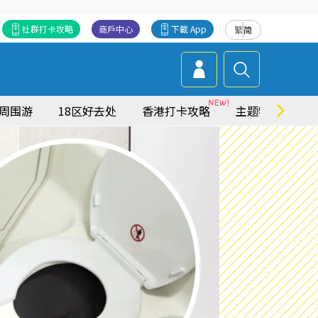
社群打卡攻略
商戶中心
下載 App
繁
简
周围游
18区好去处
香港打卡攻略
主题特集