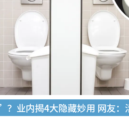
”？业内揭4大隐藏妙用 网友：