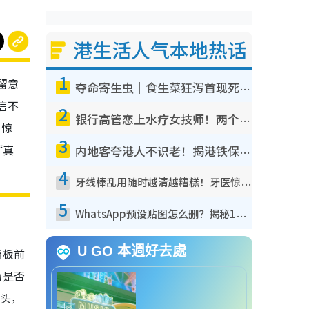
港生活人气本地热话
1
留意
夺命寄生虫｜食生菜狂泻首现死者！疫潮恶化录1.8万宗病例 揭洗菜3大谬误
信不
2
银行高管恋上水疗女技师！两个月借128万惊觉“沉船”沉落火海 揭背后疑似邪教操控卖淫
，惊
3
“真
内地客夸港人不识老！揭港铁保鲜级冷气 港人求放过：别投诉
4
牙线棒乱用随时越清越糟糕！牙医惊揭盲目过户细菌恐致蛀牙：这种才是日常真保养
5
WhatsApp预设贴图怎么删？揭秘1招“反向操作”还原简洁界面 附3步实测教程
U GO 本週好去處
桶板前
为是否
头，