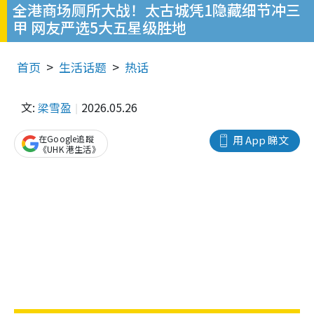
全港商场厕所大战！太古城凭1隐藏细节冲三
甲 网友严选5大五星级胜地
首页
生活话题
热话
文:
梁雪盈
2026.05.26
在Google追蹤
用 App 睇文
《UHK 港生活》