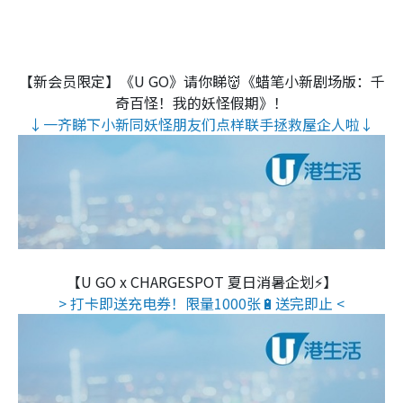
【新会员限定】《U GO》请你睇👹《蜡笔小新剧场版：千
奇百怪！我的妖怪假期》！
↓一齐睇下小新同妖怪朋友们点样联手拯救屋企人啦↓
【U GO x CHARGESPOT 夏日消暑企划⚡】
> 打卡即送充电券！限量1000张🔋送完即止 <