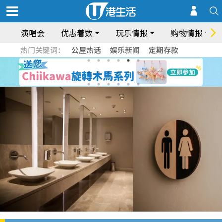
演唱会
优惠着数
玩乐情报
购物情报
热门关键词：
公屋热话
娱乐新闻
定期存款