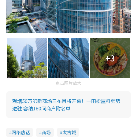
+3
点击图片放大
观塘50万呎新商场三布目将开幕！一田松屋料强势
进驻 容纳180间商户附名单
网络热话
商场
太古城