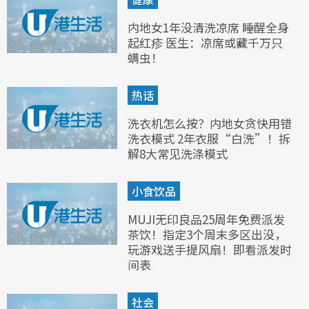
内地女1年没清洗凉席 睡醒全身
起红疹 医生：凉席或藏千万只
螨虫！
热话
洗衣机怎么按？内地女贪快用错
洗衣模式 2年衣服“白洗”！拆
解8大常见洗涤模式
小食饮品
MUJI无印良品25周年免费派发
茶饮！指定3个周末多区出没，
玩游戏送手提风扇！即看派发时
间表
社会