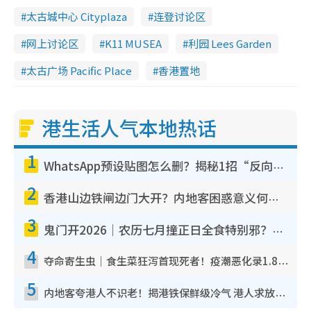
太古城中心 Cityplaza
连登讨论区
网上讨论区
K11 MUSEA
利园 Lees Garden
太古广场 Pacific Place
香港置地
港生活人气本地热话
1
WhatsApp预设贴图怎么删？揭秘1招“反向操作”还原简洁界面 附3步实测教程
2
香港山边铁闸边门大开？内地客困惑意义何在！网友神回复：这种叫法理性防御
3
鬼门开2026｜农历七月撞正日全食特别邪？专家警告切忌做一事！揭4大禁忌+2招保平安
4
夺命寄生虫｜食生菜狂泻首现死者！疫潮恶化录1.8万宗病例 揭洗菜3大谬误
5
内地客夸港人不识老！揭港铁保鲜级冷气 港人求放过：别投诉