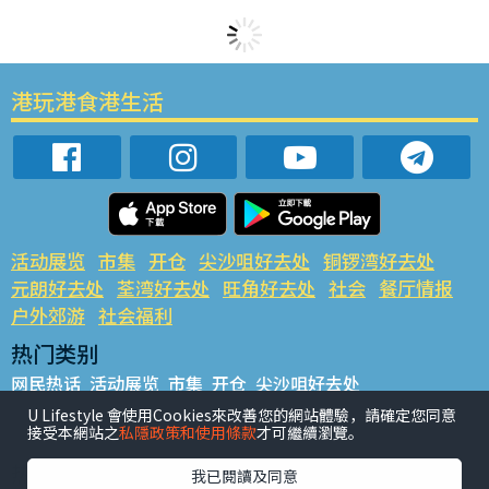
港玩港食港生活
活动展览
市集
开仓
尖沙咀好去处
铜锣湾好去处
元朗好去处
荃湾好去处
旺角好去处
社会
餐厅情报
户外郊游
社会福利
热门类别
网民热话
活动展览
市集
开仓
尖沙咀好去处
铜锣湾好去处
元朗好去处
荃湾好去处
旺角好去处
社会
U Lifestyle 會使用Cookies來改善您的網站體驗，請確定您同意
接受本網站之
私隱政策和使用條款
才可繼續瀏覽。
餐厅情报
户外郊游
热门标签
我已閱讀及同意