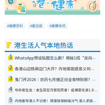
健康百科
蚕豆症
健康快讯
港生活人气本地热话
1
WhatsApp预设贴图怎么删？揭秘1招“反向操作”还原简洁界面 附3步实测教程
2
香港山边铁闸边门大开？内地客困惑意义何在！网友神回复：这种叫法理性防御
3
鬼门开2026｜农历七月撞正日全食特别邪？专家警告切忌做一事！揭4大禁忌+2招保平安
4
夺命寄生虫｜食生菜狂泻首现死者！疫潮恶化录1.8万宗病例 揭洗菜3大谬误
5
内地客夸港人不识老！揭港铁保鲜级冷气 港人求放过：别投诉