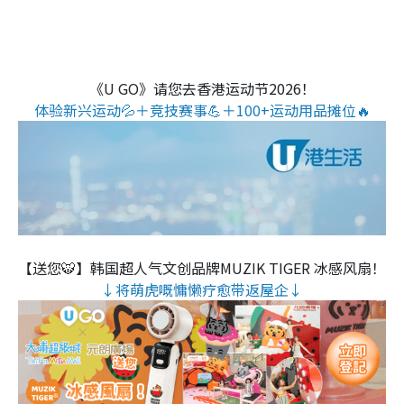
《U GO》请您去香港运动节2026！
体验新兴运动💦＋竞技赛事💪＋100+运动用品摊位🔥
【送您🐯】韩国超人气文创品牌MUZIK TIGER 冰感风扇！
↓将萌虎嘅慵懒疗愈带返屋企↓