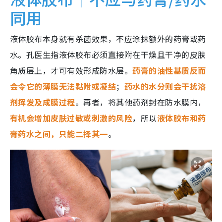
同用
液体胶布本身就有杀菌效果，不应涂抹额外的药膏或药
水。孔医生指液体胶布必须直接附在干燥且干净的皮肤
角质层上，才可有效形成防水层。
药
膏的油性基质反而
会令它的薄膜无法黏附或凝结
；
药水的水分则会干扰溶
剂挥发及成膜过程
。再者，将其他药剂封在防水膜内，
有机会增加皮肤过敏或刺激的风险
，所以
液体胶布和药
膏药水之间，只能二择其一
。