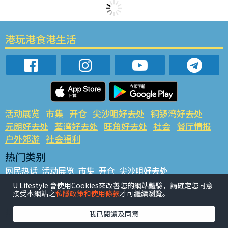
港玩港食港生活
活动展览
市集
开仓
尖沙咀好去处
铜锣湾好去处
元朗好去处
荃湾好去处
旺角好去处
社会
餐厅情报
户外郊游
社会福利
热门类别
网民热话
活动展览
市集
开仓
尖沙咀好去处
铜锣湾好去处
元朗好去处
荃湾好去处
旺角好去处
社会
U Lifestyle 會使用Cookies來改善您的網站體驗，請確定您同意
接受本網站之
私隱政策和使用條款
才可繼續瀏覽。
餐厅情报
户外郊游
热门标签
我已閱讀及同意
#UGO揾好去处
#人气活动推介
#美食社群热话