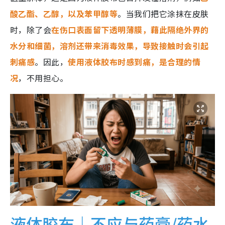
酸乙酯、乙醇，以及苯甲醇等
。当我们把它涂抹在皮肤
时，除了会
在伤口表面留下透明薄膜，藉此隔绝外界的
水分和细菌，溶剂还带来消毒效果，导致接触时会引起
刺痛感
。因此，
使用液体胶布时感到痛，是合理的情
况
，不用担心。
液体胶布｜不应与药膏/药水