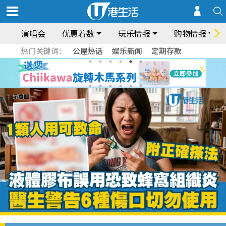
演唱会
优惠着数
玩乐情报
购物情报
热门关键词：
公屋热话
娱乐新闻
定期存款