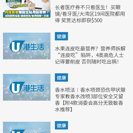
长者医疗券不只看医生！买眼
镜/看牙医/大湾区19间医院都用
得 奖赏达标即获$500
健康
水果连皮吃最营养？营养师拆解
“连皮吃”陷阱，4类高危人士
记得要削皮 否则随时吃出祸！
健康
香水喷法︱香水喷颈恐伤甲状腺
专家教香水改喷3部位安全又留
香【附4款消委会高分无致敏香
水推荐】
健康