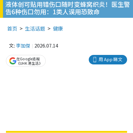
液体创可贴用错伤口随时变蜂窝织炎！医生警
告6种伤口勿用：1类人误用恐致命
首页
生活话题
健康
文:
李加傑
2026.07.14
在Google追蹤
用 App 睇文
《UHK 港生活》