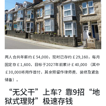
两人合共年薪约￡54,000，现时已存约￡29,160，每月
固定存￡1,600，目标于2027年前累计￡40,000 （其中
￡30,000将用作首付，其余预留作律师费、装修及紧急
储备）。
“无父干”上车？靠9招“地
狱式理财”极速存钱