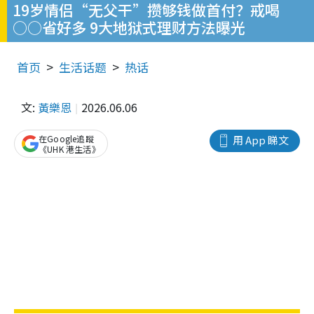
19岁情侣“无父干”攒够钱做首付？戒喝
○○省好多 9大地狱式理财方法曝光
首页
生活话题
热话
文:
黃樂恩
2026.06.06
在Google追蹤
用 App 睇文
《UHK 港生活》