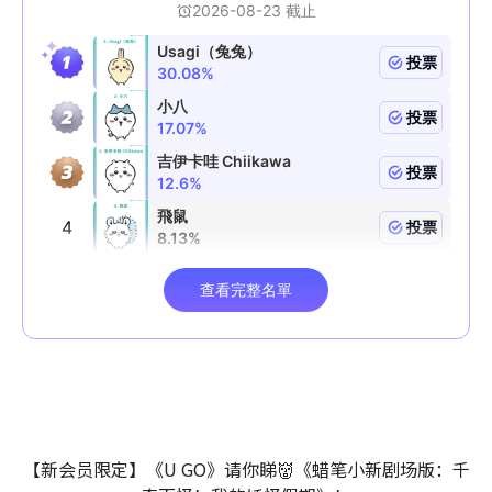
【新会员限定】《U GO》请你睇👹《蜡笔小新剧场版：千