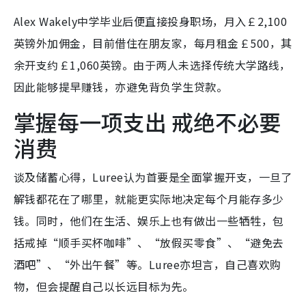
Alex Wakely中学毕业后便直接投身职场，月入￡2,100
英镑外加佣金，目前借住在朋友家，每月租金￡500，其
余开支约￡1,060英镑。由于两人未选择传统大学路线，
因此能够提早赚钱，亦避免背负学生贷款。
掌握每一项支出 戒绝不必要
消费
谈及储蓄心得，Luree认为首要是全面掌握开支，一旦了
解钱都花在了哪里，就能更实际地决定每个月能存多少
钱。同时，他们在生活、娱乐上也有做出一些牺牲，包
括戒掉“顺手买杯咖啡”、“放假买零食”、“避免去
酒吧”、“外出午餐”等。Luree亦坦言，自己喜欢购
物，但会提醒自己以长远目标为先。