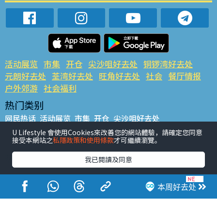
活动展览
市集
开仓
尖沙咀好去处
铜锣湾好去处
元朗好去处
荃湾好去处
旺角好去处
社会
餐厅情报
户外郊游
社会福利
热门类别
网民热话
活动展览
市集
开仓
尖沙咀好去处
铜锣湾好去处
元朗好去处
荃湾好去处
旺角好去处
社会
U Lifestyle 會使用Cookies來改善您的網站體驗，請確定您同意
接受本網站之
私隱政策和使用條款
才可繼續瀏覽。
餐厅情报
户外郊游
热门标签
我已閱讀及同意
#UGO揾好去处
#人气活动推介
#美食社群热话
#亲子玩乐好去处
#ULifestyle应用程式
#限时抢
本周好去处
#UJetso礼物放送
#ULifestyle商户中心
#著数
#网络热话
香港经济日报版权所有©2026