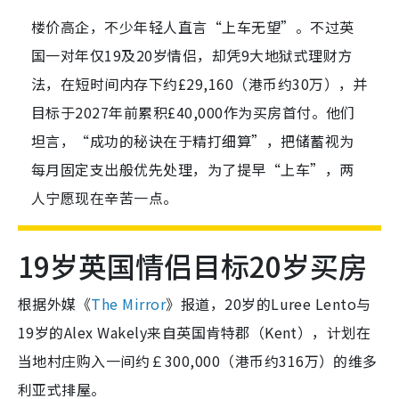
楼价高企，不少年轻人直言“上车无望”。不过英
国一对年仅19及20岁情侣，却凭9大地狱式理财方
法，在短时间内存下约£29,160（港币约30万），并
目标于2027年前累积£40,000作为买房首付。他们
坦言，“成功的秘诀在于精打细算”，把储蓄视为
每月固定支出般优先处理，为了提早“上车”，两
人宁愿现在辛苦一点。
19岁英国情侣目标20岁买房
根据外媒《
The Mirror
》报道，20岁的Luree Lento与
19岁的Alex Wakely来自英国肯特郡（Kent），计划在
当地村庄购入一间约￡300,000（港币约316万）的维多
利亚式排屋。