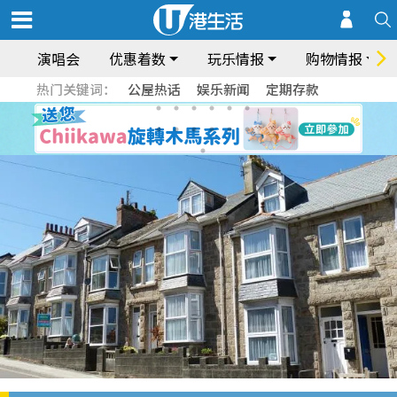
演唱会
优惠着数
玩乐情报
购物情报
热门关键词：
公屋热话
娱乐新闻
定期存款