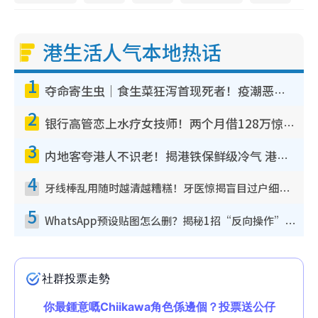
港生活人气本地热话
1
夺命寄生虫｜食生菜狂泻首现死者！疫潮恶化录1.8万宗病例 揭洗菜3大谬误
2
银行高管恋上水疗女技师！两个月借128万惊觉“沉船”沉落火海 揭背后疑似邪教操控卖淫
3
内地客夸港人不识老！揭港铁保鲜级冷气 港人求放过：别投诉
4
牙线棒乱用随时越清越糟糕！牙医惊揭盲目过户细菌恐致蛀牙：这种才是日常真保养
5
WhatsApp预设贴图怎么删？揭秘1招“反向操作”还原简洁界面 附3步实测教程