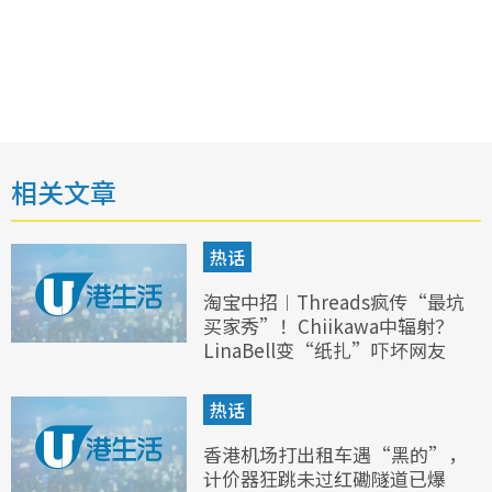
相关文章
热话
淘宝中招︱Threads疯传“最坑
买家秀”！Chiikawa中辐射？
LinaBell变“纸扎”吓坏网友
热话
香港机场打出租车遇“黑的”，
计价器狂跳未过红磡隧道已爆