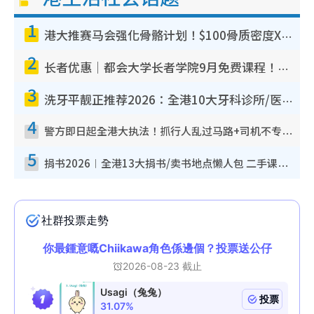
1
港大推赛马会强化骨骼计划！$100骨质密度X光检查 完成免费运动训练送超市礼券！附参加资格
2
长者优惠｜都会大学长者学院9月免费课程！多媒体/微电影创作/网络安全 附报名方法教学
3
洗牙平靓正推荐2026：全港10大牙科诊所/医院懒人包，夜诊至8点/镇静洁牙/医疗券适用
4
警方即日起全港大执法！抓行人乱过马路+司机不专注驾驶！乱过马路罚$2000
5
捐书2026︱全港13大捐书/卖书地点懒人包 二手课本最高$150＋旧书换免费咖啡/戏票