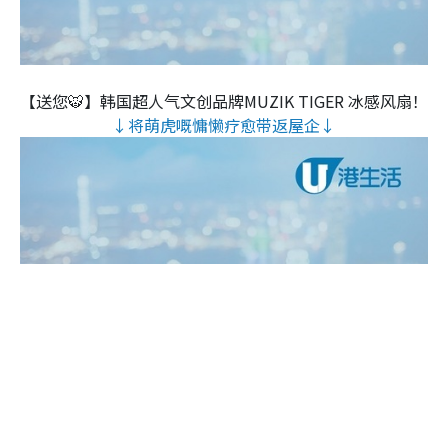
【送您🐯】韩国超人气文创品牌MUZIK TIGER 冰感风扇！
↓将萌虎嘅慵懒疗愈带返屋企↓