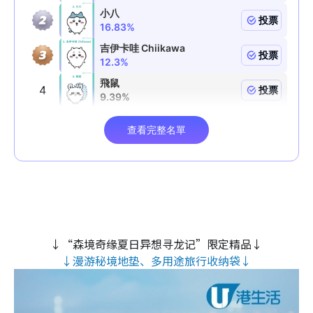
↓“森境奇缘夏日异想寻龙记”限定精品↓
↓漫游秘境地垫、多用途旅行收纳袋↓