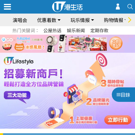
演唱会
优惠着数
玩乐情报
购物情报
热门关键词：
公屋热话
娱乐新闻
定期存款
目錄