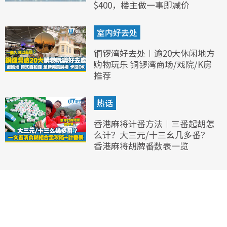
$400，楼主做一事即减价
室内好去处
铜锣湾好去处︱逾20大休闲地方
购物玩乐 铜锣湾商场/戏院/K房
推荐
热话
香港麻将计番方法︱三番起胡怎
么计？大三元/十三幺几多番？
香港麻将胡牌番数表一览