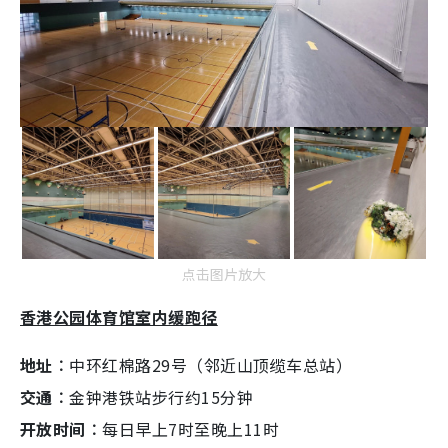
点击图片放大
香港公园体育馆室内缓跑径
地址︰
中环红棉路29号（邻近山顶缆车总站）
交通︰
金钟港铁站步行约15分钟
开放时间︰
每日早上7时至晚上11时