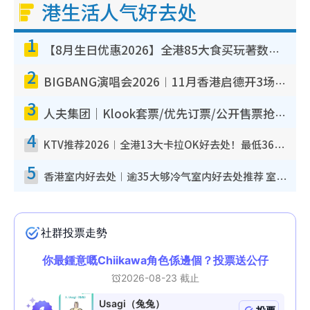
港生活人气好去处
1
【8月生日优惠2026】全港85大食买玩著数攻略 自助餐/火锅放题同行免费＋诚品/DONKI送现金券
2
BIGBANG演唱会2026︱11月香港启德开3场！实名制VIP申请、优先购票攻略
3
人夫集团｜Klook套票/优先订票/公开售票抢票攻略！附票价.购票连结.场地座位表
4
KTV推荐2026︱全港13大卡拉OK好去处！最低36元起 日语歌都有！(附地址+收费详情)
5
香港室内好去处︱逾35大够冷气室内好去处推荐 室内活动免费避雨无惧下雨