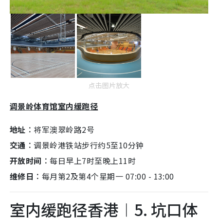
点击图片放大
调景岭体育馆室内缓跑径
地址︰
将军澳翠岭路2号
交通︰
调景岭港铁站步行约5至10分钟
开放时间︰
每日早上7时至晚上11时
维修日︰
每月第2及第4个星期一 07:00 - 13:00
室内缓跑径香港︱5. 坑口体