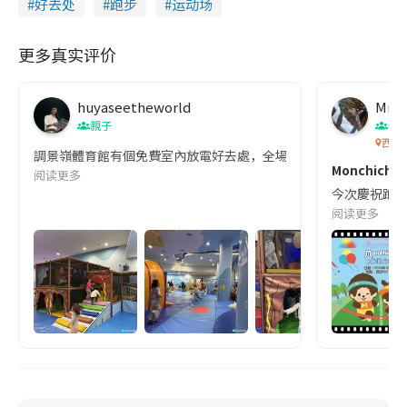
好去处
跑步
运动场
更多真实评价
huyaseetheworld
Mm0
親子
親
西沙G
調景嶺體育館有個免費室內放電好去處，全場有冷氣，最正係地板
Monchichi
阅读更多
今次慶祝跑📍
阅读更多