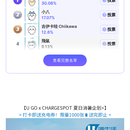
【U GO x CHARGESPOT 夏日消暑企划⚡】
> 打卡即送充电券！限量1000张🔋送完即止 <