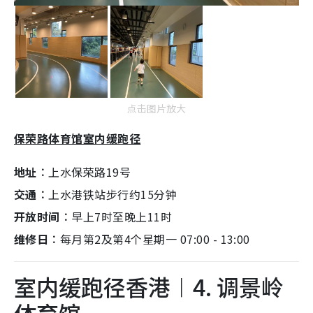
点击图片放大
保荣路体育馆室内缓跑径
地址︰
上水保荣路19号
交通︰
上水港铁站步行约15分钟
开放时间︰
早上7时至晚上11时
维修日︰
每月第2及第4个星期一 07:00 - 13:00
室内缓跑径香港︱4. 调景岭