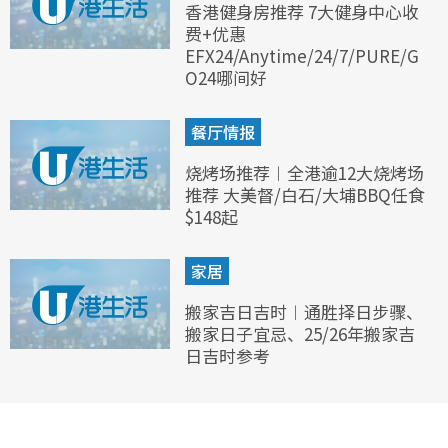
香港健身房推荐 7大健身中心收
费+优惠
EFX24/Anytime/24/7/PURE/G
O24哪间好
餐厅情报
烧烤场推荐︱全港逾12大烧烤场
推荐 大美督/白石/大埔BBQ任食
$148起
家居
搬家吉日吉时︱通胜择日步骤、
搬家日子宜忌、25/26年搬家吉
日吉时参考