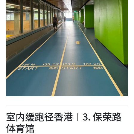
室内缓跑径香港︱3. 保荣路
体育馆