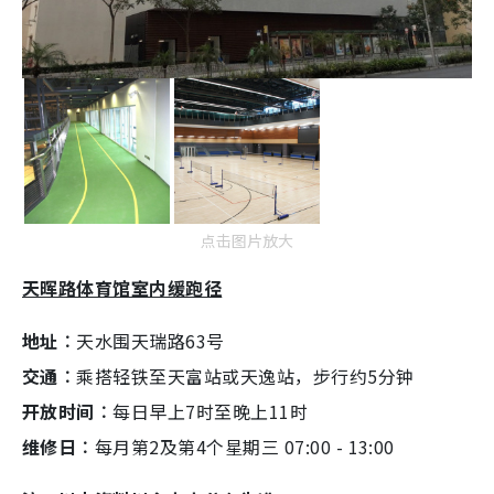
点击图片放大
天晖路体育馆室内缓跑径
地址︰
天水围天瑞路63号
交通︰
乘搭轻铁至天富站或天逸站，步行约5分钟
开放时间︰
每日早上7时至晚上11时
维修日︰
每月第2及第4个星期三 07:00 - 13:00