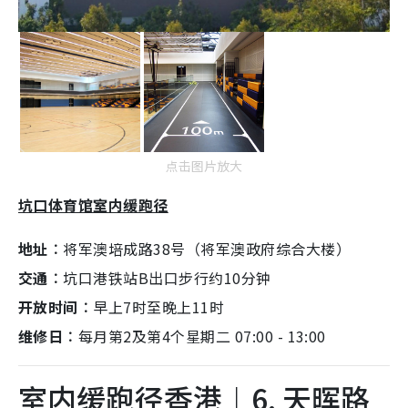
点击图片放大
坑口体育馆室内缓跑径
地址︰
将军澳培成路38号（将军澳政府综合大楼）
交通︰
坑口港铁站B出口步行约10分钟
开放时间︰
早上7时至晚上11时
维修日︰
每月第2及第4个星期二 07:00 - 13:00
室内缓跑径香港︱6. 天晖路