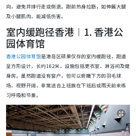
向，避免并排行走或倒退。跑前热身拉筋，如伸展大腿
及小腿肌肉，能减低伤害。
室内缓跑径香港︱1. 香港公
园体育馆
香港公园体育馆
是港岛区硕果仅存的室内缓跑径，跑道
呈方形设计，长约162米，设施包括更衣室、淋浴间及健
身房。虽然跑道没有窗户，但可以俯瞰下方的羽毛球
场，视野开阔，非常适合上班族在下班后或雨天前来练
习呼吸和节奏。