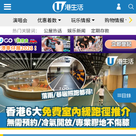
演唱会
优惠着数
玩乐情报
购物情报
热门关键词：
公屋热话
娱乐新闻
定期存款
目錄