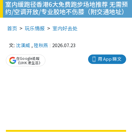
室内缓跑径香港6大免费跑步场地推荐 无需预
约/空调开放/专业胶地不伤膝（附交通地址）
首页
玩乐情报
室内好去处
文:
沈漢威
,
陸秋燕
2026.07.23
在Google追蹤
用 App 睇文
《UHK 港生活》