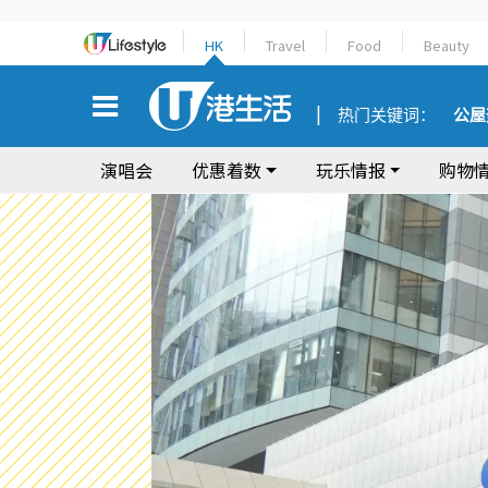
HK
Travel
Food
Beauty
热门关键词：
公屋
演唱会
优惠着数
玩乐情报
购物