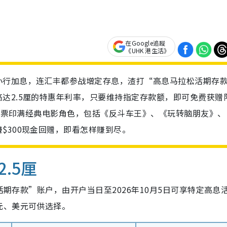
在Google追蹤
《UHK 港生活》
小行加息，连汇丰都参战增定存息，渣打“高息马拉松活期存
达2.5厘的特惠年利率，只要维持指定存款额，即可免费获赠
纪念票印满经典电影角色，包括《反斗车王》、《玩转脑朋友》、
$300现金回赠，即看怎样赚到尽。
.5厘
活期存款”账户，由开户当日至2026
年10
月5日可享特定高息
元、美元可供选择。