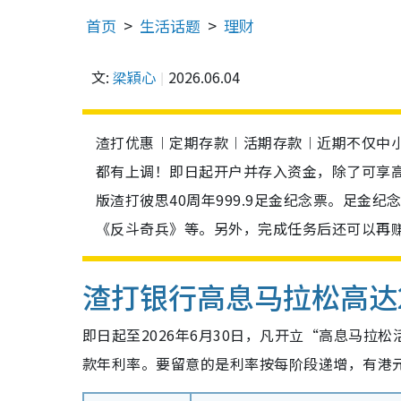
首页
生活话题
理财
文:
梁穎心
2026.06.04
渣打优惠︱定期存款︱活期存款︱近期不仅中
都有上调！即日起开户并存入资金，除了可享高
版渣打彼思40周年999.9足金纪念票。足金
《反斗奇兵》等。另外，完成任务后还可以再赚
渣打银行高息马拉松高达2
即日起至2026年6月30日，凡开立“高息马拉松
款年利率。要留意的是利率按每阶段递增，有港