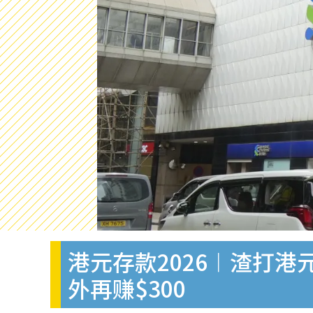
港元存款2026︱渣打港元
外再赚$300