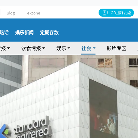
Blog
e-zone
U GO搵好去處
热话
娱乐新闻
定期存款
情报
饮食情报
娱乐
社会
影片专区