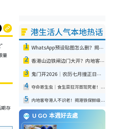
港生活人气本地热话
1
款”
WhatsApp预设贴图怎么删？揭秘1招“反向操作”还原简洁界面 附3步实测教程
限量
2
香港山边铁闸边门大开？内地客困惑意义何在！网友神回复：这种叫法理性防御
3
鬼门开2026｜农历七月撞正日全食特别邪？专家警告切忌做一事！揭4大禁忌+2招保平安
4
夺命寄生虫｜食生菜狂泻首现死者！疫潮恶化录1.8万宗病例 揭洗菜3大谬误
5
内地客夸港人不识老！揭港铁保鲜级冷气 港人求放过：别投诉
活期存
U GO 本週好去處