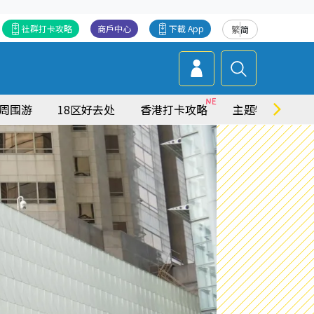
社群打卡攻略
商戶中心
下載 App
繁
简
周围游
18区好去处
香港打卡攻略
主题特集