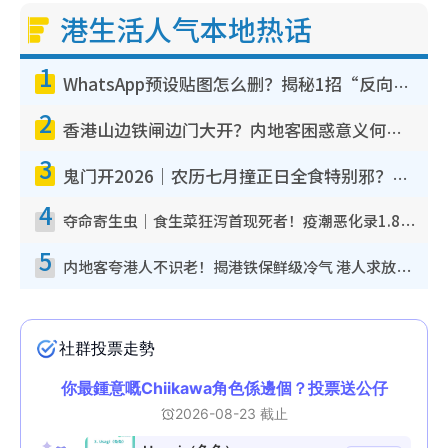
港生活人气本地热话
1
WhatsApp预设贴图怎么删？揭秘1招“反向操作”还原简洁界面 附3步实测教程
2
香港山边铁闸边门大开？内地客困惑意义何在！网友神回复：这种叫法理性防御
3
鬼门开2026｜农历七月撞正日全食特别邪？专家警告切忌做一事！揭4大禁忌+2招保平安
4
夺命寄生虫｜食生菜狂泻首现死者！疫潮恶化录1.8万宗病例 揭洗菜3大谬误
5
内地客夸港人不识老！揭港铁保鲜级冷气 港人求放过：别投诉