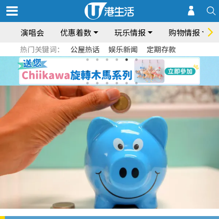
演唱会
优惠着数
玩乐情报
购物情报
热门关键词：
公屋热话
娱乐新闻
定期存款