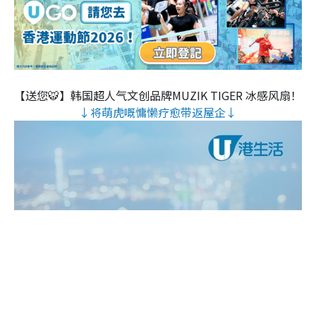
【送您🐯】韩国超人气文创品牌MUZIK TIGER 冰感风扇！
↓将萌虎嘅慵懒疗愈带返屋企↓