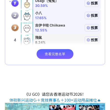
《U GO》请您去香港运动节2026！
体验新兴运动💦＋竞技赛事💪＋100+运动用品摊位🔥