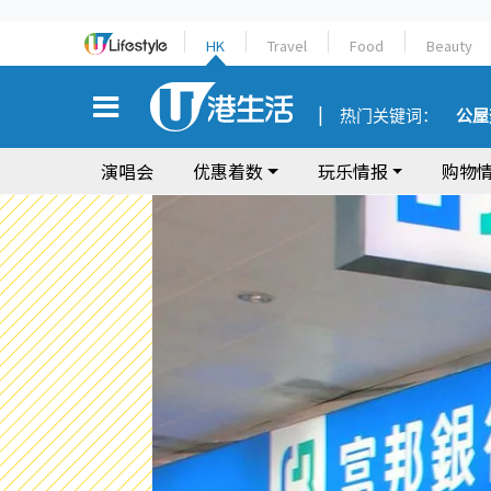
HK
Travel
Food
Beauty
热门关键词：
公屋
演唱会
优惠着数
玩乐情报
购物