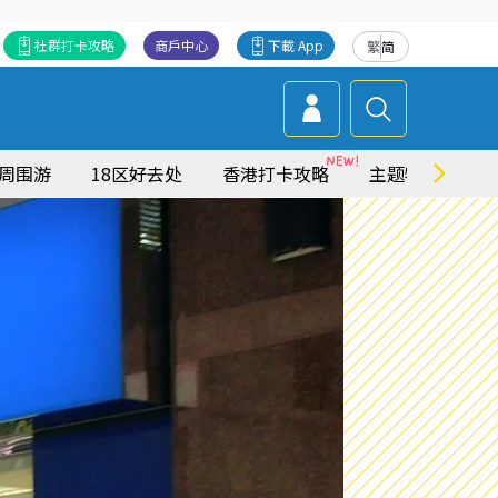
社群打卡攻略
商戶中心
下載 App
繁
简
周围游
18区好去处
香港打卡攻略
主题特集