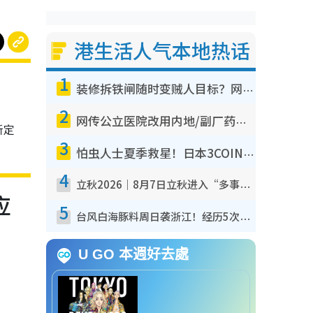
港生活人气本地热话
1
装修拆铁闸随时变贼人目标？网友揭2大关键用途：装新款等于白装？附新旧铁闸分别
2
网传公立医院改用内地/副厂药？医生拆解正副厂分别，揭4类人换药随时出事
新定
3
怕虫人士夏季救星！日本3COINS爆红驱虫神器$45起 1招“全程免触碰”轻松搞定小强
4
立秋2026｜8月7日立秋进入“多事之秋” 3件事不可做！专家教6招开运 清杂物／钱包纳气接好运
应
5
台风白海豚料周日袭浙江！经历5次“眼壁置换”极罕见 成登陆内地最长途台风
U GO 本週好去處