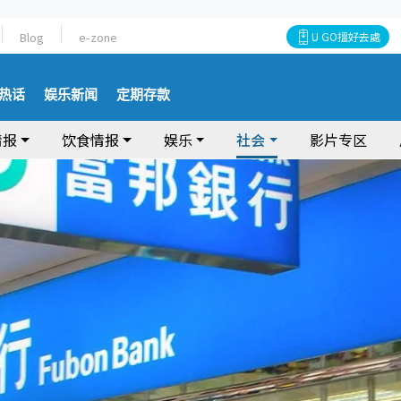
Blog
e-zone
U GO搵好去處
热话
娱乐新闻
定期存款
情报
饮食情报
娱乐
社会
影片专区