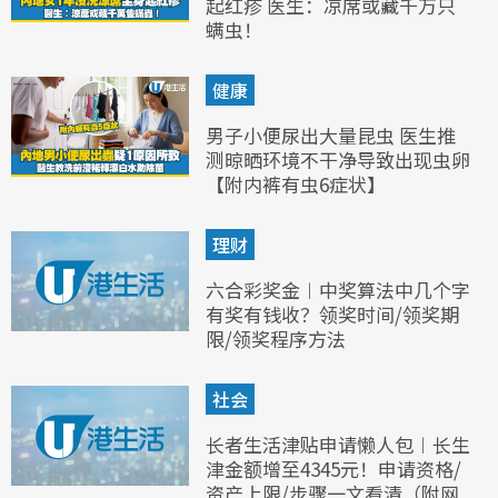
起红疹 医生：凉席或藏千万只
螨虫！
健康
男子小便尿出大量昆虫 医生推
测晾晒环境不干净导致出现虫卵
【附内裤有虫6症状】
理财
六合彩奖金︱中奖算法中几个字
有奖有钱收？领奖时间/领奖期
限/领奖程序方法
社会
长者生活津贴申请懒人包︱长生
津金额增至4345元！申请资格/
资产上限/步骤一文看清（附网