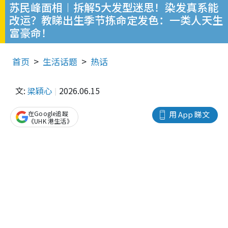
苏民峰面相︱拆解5大发型迷思！染发真系能
改运？教睇出生季节拣命定发色：一类人天生
富豪命！
首页
生活话题
热话
文:
梁穎心
2026.06.15
在Google追蹤
用 App 睇文
《UHK 港生活》