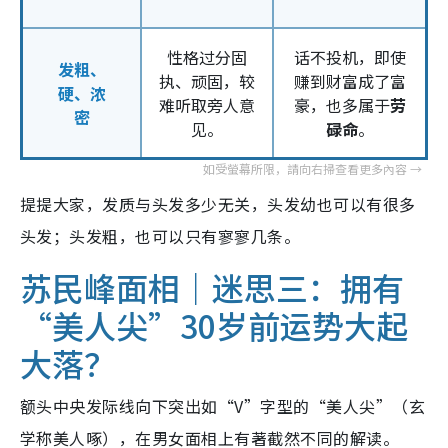
性格过分固
话不投机，即使
发粗、
执、顽固，较
赚到财富成了富
硬、浓
难听取旁人意
豪，也多属于
劳
密
见。
碌命
。
提提大家，发质与头发多少无关，头发幼也可以有很多
头发；头发粗，也可以只有寥寥几条。
苏民峰面相｜迷思三：拥有
“美人尖”30岁前运势大起
大落？
额头中央发际线向下突出如“V”字型的“美人尖”（玄
学称美人啄），在男女面相上有著截然不同的解读。