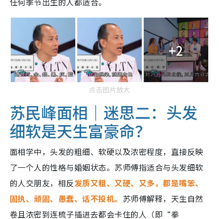
任何季节出生的人都适合。
+2
点击图片放大
苏民峰面相｜迷思二：头发
细软是天生富豪命？
面相学中，头发的粗细、软硬以及浓密程度，直接反映
了一个人的性格与婚姻状态。苏师傅指适合与头发细软
的人交朋友，相反
发质又粗、又硬、又多，都是嘴笨、
固执、顽固、愚蠢、话不投机。
苏师傅解释，天生自然
卷且浓密到连梳子插进去都会卡住的人（即“拳