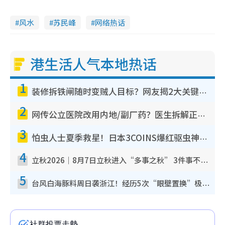
风水
苏民峰
网络热话
港生活人气本地热话
1
装修拆铁闸随时变贼人目标？网友揭2大关键用途：装新款等于白装？附新旧铁闸分别
2
网传公立医院改用内地/副厂药？医生拆解正副厂分别，揭4类人换药随时出事
3
怕虫人士夏季救星！日本3COINS爆红驱虫神器$45起 1招“全程免触碰”轻松搞定小强
4
立秋2026｜8月7日立秋进入“多事之秋” 3件事不可做！专家教6招开运 清杂物／钱包纳气接好运
5
台风白海豚料周日袭浙江！经历5次“眼壁置换”极罕见 成登陆内地最长途台风