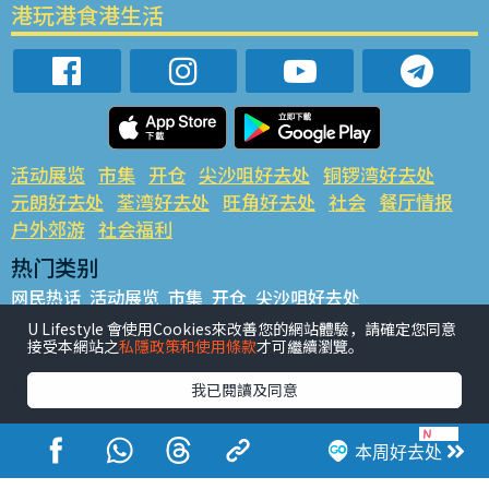
港玩港食港生活
活动展览
市集
开仓
尖沙咀好去处
铜锣湾好去处
元朗好去处
荃湾好去处
旺角好去处
社会
餐厅情报
户外郊游
社会福利
热门类别
网民热话
活动展览
市集
开仓
尖沙咀好去处
铜锣湾好去处
元朗好去处
荃湾好去处
旺角好去处
社会
U Lifestyle 會使用Cookies來改善您的網站體驗，請確定您同意
接受本網站之
私隱政策和使用條款
才可繼續瀏覽。
餐厅情报
户外郊游
热门标签
我已閱讀及同意
#UGO揾好去处
#人气活动推介
#美食社群热话
#亲子玩乐好去处
#ULifestyle应用程式
#限时抢
本周好去处
#UJetso礼物放送
#ULifestyle商户中心
#著数
#网络热话