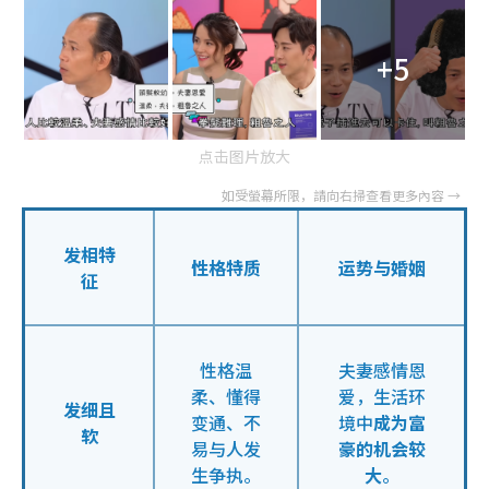
+5
点击图片放大
发相特
性格特质
运势与婚姻
征
性格温
夫妻感情恩
柔、懂得
爱，生活环
发细且
变通、不
境中
成为富
软
易与人发
豪的机会较
生争执。
大
。