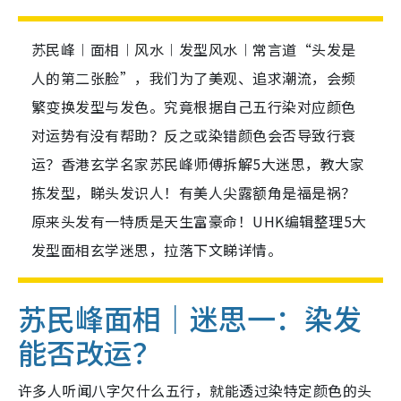
苏民峰︱面相︱风水︱发型风水︱常言道“头发是
人的第二张脸”，我们为了美观、追求潮流，会频
繁变换发型与发色。究竟根据自己五行染对应颜色
对运势有没有帮助？反之或染错颜色会否导致行衰
运？香港玄学名家苏民峰师傅拆解5大迷思，教大家
拣发型，睇头发识人！有美人尖露额角是福是祸？
原来头发有一特质是天生富豪命！UHK编辑整理5大
发型面相玄学迷思，拉落下文睇详情。
苏民峰面相｜迷思一：染发
能否改运？
许多人听闻八字欠什么五行，就能透过染特定颜色的头