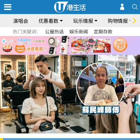
演唱会
优惠着数
玩乐情报
购物情报
热门关键词：
公屋热话
娱乐新闻
定期存款