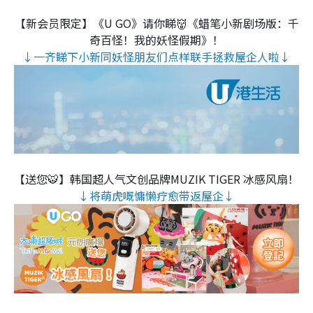
【新会员限定】《U GO》请你睇👹《蜡笔小新剧场版：千
奇百怪！我的妖怪假期》！
↓一齐睇下小新同妖怪朋友们点样联手拯救屋企人啦↓
【送您🐯】韩国超人气文创品牌MUZIK TIGER 冰感风扇！
↓将萌虎嘅慵懒疗愈带返屋企↓