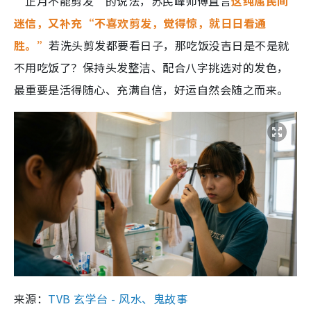
“正月不能剪发”的说法，苏民峰师傅直言
这纯属民间
迷信，又补充“不喜欢剪发，觉得惊，就日日看通
胜。”
若洗头剪发都要看日子，那吃饭没吉日是不是就
不用吃饭了？保持头发整洁、配合八字挑选对的发色，
最重要是活得随心、充满自信，好运自然会随之而来。
来源：
TVB 玄学台 - 风水、鬼故事