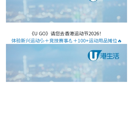
《U GO》请您去香港运动节2026！
体验新兴运动💦＋竞技赛事💪＋100+运动用品摊位🔥