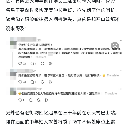
忆。有网友大呻早前在港铁正准备刷卡入闸时，身旁一
名男子突然以极快速度伸长手臂，抢先刷了他的闸机，
随后像老鼠般敏捷摄入闸机消失，真的是想开口骂都还
没来得及！
另外也有老街坊回忆起早在三十年前在东头村巴士站，
排在后面的中年妇人就曾将袋子扔在不远处座位上霸