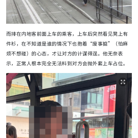
而排在内地客前面上车的乘客，上车后突然看见凳上有
件衫，在不知道是谁的情况下也抱着“废事掂”（怕麻
烦不想碰）的心态，才让对方的计谋得逞。他无奈表
示，正常人根本完全无法料到对方会抛外套上车占位。