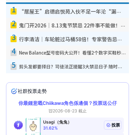
1
“居屋王”启德启悦苑入伙不足一年沦“漏水之王”！插座喷火花致大停电 多户业主全屋家电报废
2
鬼门开2026｜8.13鬼节禁忌 22件事不能做！烧肉、刺身要少食？半夜勿吹口哨/打给个电话
3
行李清洁｜车轮脏过马桶58倍！专家警告忌用酒精擦 教1招免脏手除菌
4
New Balance型号密码大公开！看懂2个数字买鞋秒知功能免中伏 附5大热门鞋款
5
剪头发都要择日？司徒法正提醒3大禁忌日子 随时剪走财运！这日剪发恐“剪寿命”？