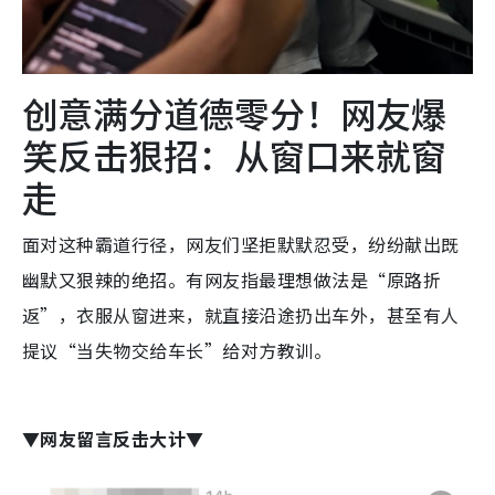
创意满分道德零分！网友爆
笑反击狠招：从窗口来就窗
走
面对这种霸道行径，网友们坚拒默默忍受，纷纷献出既
幽默又狠辣的绝招。有网友指最理想做法是“原路折
返”，衣服从窗进来，就直接沿途扔出车外，甚至有人
提议“当失物交给车长”给对方教训。
▼网友留言反击大计▼