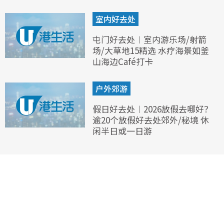
室内好去处
屯门好去处︱室内游乐场/射箭
场/大草地15精选 水疗海景如釜
山海边Café打卡
户外郊游
假日好去处︱2026放假去哪好？
逾20个放假好去处郊外/秘境 休
闲半日或一日游