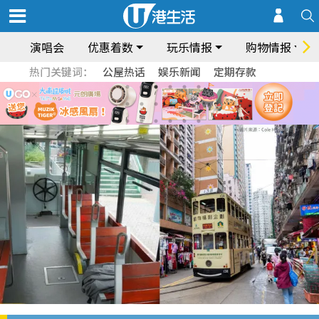
演唱会
优惠着数
玩乐情报
购物情报
热门关键词：
公屋热话
娱乐新闻
定期存款