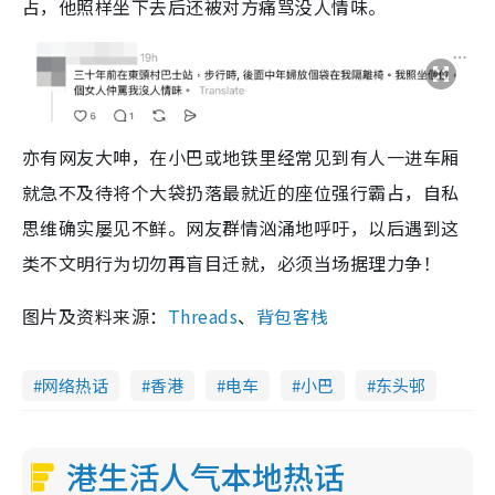
占，他照样坐下去后还被对方痛骂没人情味。
亦有网友大呻，在小巴或地铁里经常见到有人一进车厢
就急不及待将个大袋扔落最就近的座位强行霸占，自私
思维确实屡见不鲜。网友群情汹涌地呼吁，以后遇到这
类不文明行为切勿再盲目迁就，必须当场据理力争！
图片及资料来源：
Threads
、
背包客栈
网络热话
香港
电车
小巴
东头邨
港生活人气本地热话