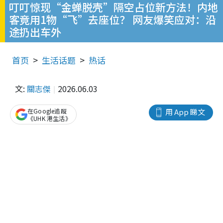
叮叮惊现“金蝉脱壳”隔空占位新方法！内地
客竟用1物“飞”去座位？ 网友爆笑应对：沿
途扔出车外
首页
生活话题
热话
文:
關志傑
2026.06.03
在Google追蹤
用 App 睇文
《UHK 港生活》