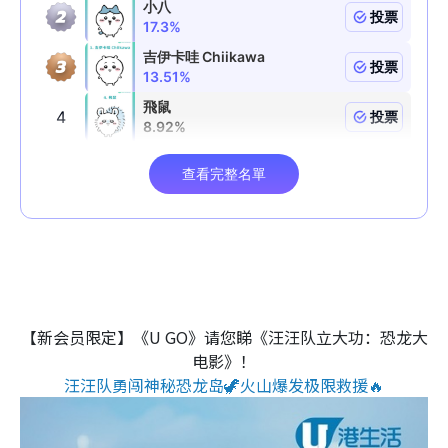
【新会员限定】《U GO》请您睇《汪汪队立大功：恐龙大
电影》！
汪汪队勇闯神秘恐龙岛🦖火山爆发极限救援🔥