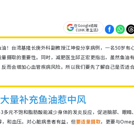
在Google追蹤
《UHK 港生活》
油！台湾基隆长庚外科副教授江坤俊分享病例，一名50岁有
适量摄取的重要性。同时，减肥医生邱正宏更指出，虽然鱼油
，反而会增加心血管疾病风险。所以我们要先了解自己是否适
子大量补充鱼油惹中风
a-3多元不饱和脂肪酸能减少身体的发炎反应，促进脑部、眼睛
醇，和血压。对心脏病患者有益，但
要适量摄取
，更要与Omeg