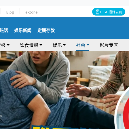
Blog
e-zone
U GO搵好去處
热话
娱乐新闻
定期存款
情报
饮食情报
娱乐
社会
影片专区