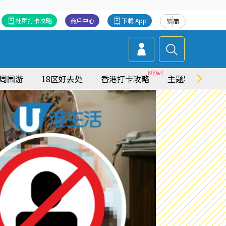
社群打卡攻略
商戶中心
下載 App
繁
简
周围游
18区好去处
香港打卡攻略
主题特集