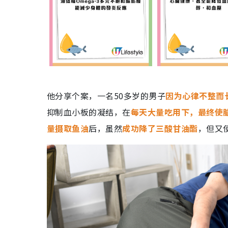
他分享个案，一名50多岁的男子
因为心律不整而
抑制血小板的凝结，在
每天大量吃用下，最终使
量摄取鱼油
后，虽然
成功降了三酸甘油酯
，但又