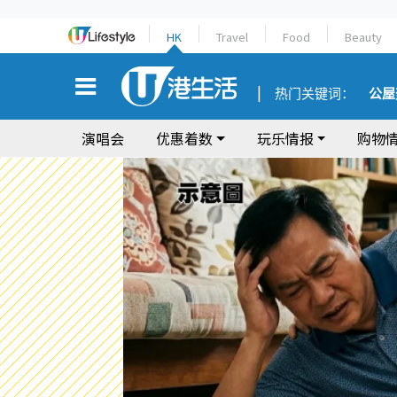
HK
Travel
Food
Beauty
热门关键词：
公屋
演唱会
优惠着数
玩乐情报
购物