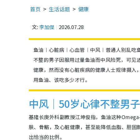
首页
生活话题
健康
文:
李加傑
2026.07.28
鱼油︱心脏病︱心血管︱中风︱普通人别乱吃鱼
不整的男子因服用过量鱼油而中风险死，可见
健康，然而没有心脏疾病的健康人士规律摄入
用鱼油、该吃多少才行。
中风｜50岁心律不整男
基隆长庚外科副教授江坤俊指，鱼油这种Omeg
肤、骨骼，及心脏健康，甚至能降低血脂、胆固
出恰当的比例。