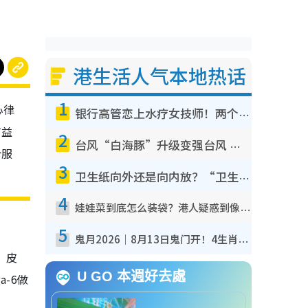
港生活人气本地热话
1
心律
银行高管恋上水疗女技师！两个月借128万惊觉“沉船”沉落火海 揭背后疑似邪教操控卖淫
有益
2
台风“白海豚”升级变强台风 暴风圈半径达320公里 面积足以覆盖多个城市
合服
3
卫生纸向外还是向内放？“卫生纸之父”专利图曝光！官方揭正确摆法：放错易贴墙滋生细菌！
4
娃娃菜到底怎么装袋？港人疑惑到像真空，揭秘包装过程全靠1招：血汗钱不好赚
5
鬼月2026｜8月13日鬼门开！4生肖迎财运大爆发！专家：属Ｏ好手气 宜买六合彩
、皮
U GO 本週好去處
a-6做