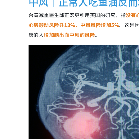
中风｜正常人吃鱼油反而
台湾减重医生邱正宏更引用英国的研究，指
没有
心房颤动风险升13%、中风风险增加5%
。这是因
康的人
增加脑出血中风的风险
。