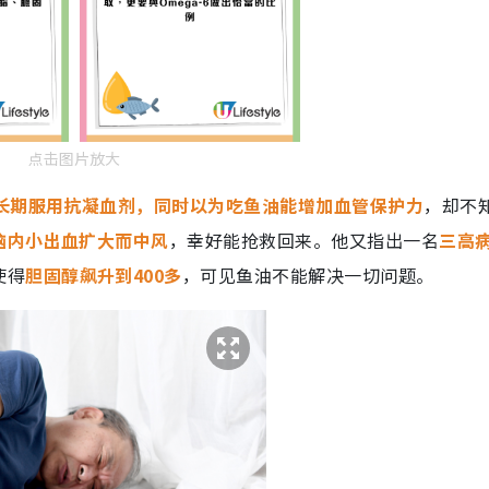
点击图片放大
长期服用抗凝血剂，同时以为吃鱼油能增加血管保护力
，却不
脑内小出血扩大而中风
，幸好能抢救回来。他又指出一名
三高
使得
胆固醇飙升到400多
，可见鱼油不能解决一切问题。