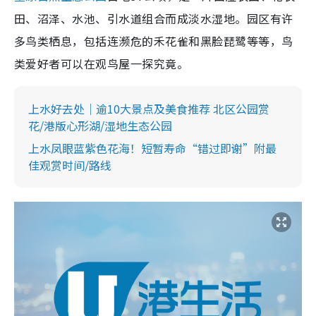
田、沼泽、水池、引水道组合而成淡水湿地。园区有许
多鸟类栖息，包括连濒危的禾花雀和黑脸琵鹭等等，鸟
类爱好者可以在观鸟屋一探究竟。
上水好去处｜逾10大景点及美食推荐 北区公园赏
花/港版心形湖/湿地生态公园
上水凤眼蓝紫色花海！短暂寿命“错过即谢”附最
佳观赏时间/路线