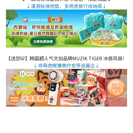
↓漫游秘境地垫、多用途旅行收纳袋↓
【送您🐯】韩国超人气文创品牌MUZIK TIGER 冰感风扇！
↓将萌虎嘅慵懒疗愈带返屋企↓