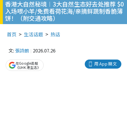
香港大自然秘境︱3大自然生态好去处推荐 $0
入场喂小羊/免费看荷花海/亲摘鲜蔬制香脆薄
饼！（附交通攻略）
首页
生活话题
热话
文:
張詩朗
2026.07.26
在Google追蹤
用 App 睇文
《UHK 港生活》