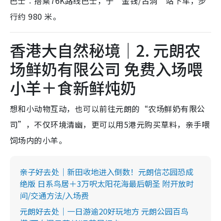
巴士︰搭乘76K路线巴士，于“金钱/古洞”站下车，步
行约 980 米。
香港大自然秘境｜2. 元朗农
场鲜奶有限公司 免费入场喂
小羊＋食新鲜炖奶
想和小动物互动，也可以前往元朗的“农场鲜奶有限公
司”，不仅环境清幽，更可以用5港元购买草料，亲手喂
饲场内的小羊。
亲子好去处｜新田收地进入倒数！元朗信芯园恐成
绝版 日系鸟居＋3万呎太阳花海最后朝圣 附开放时
间/交通方法/入场费
元朗好去处｜一日游逾20好玩地方 元朗公园百鸟