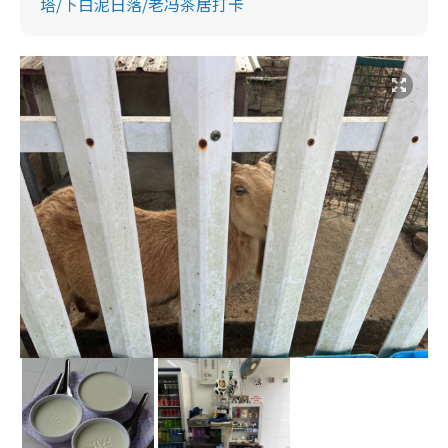
塔/下白泥日落/老冯茶居打卡