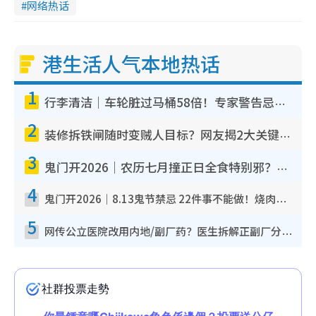
网络热话
港生活人气本地热话
1
行李清洁｜车轮脏过马桶58倍！专家警告忌用酒精擦 教1招免脏手除菌
2
装修拆铁闸随时变贼人目标？网友揭2大关键用途：装新款等于白装？附新旧铁闸分别
3
鬼门开2026｜农历七月撞正日全食特别邪？专家警告切忌做一事！揭4大禁忌+2招保平安
4
鬼门开2026｜8.13鬼节禁忌 22件事不能做！烧肉、刺身要少食？半夜勿吹口哨/打给个电话
5
网传公立医院改用内地/副厂药？医生拆解正副厂分别，揭4类人换药随时出事