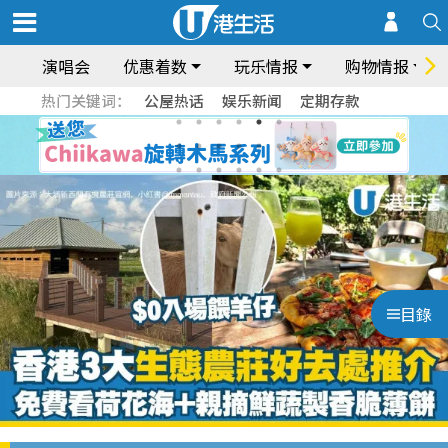
演唱会
优惠着数
玩乐情报
购物情报
热门关键词：
公屋热话
娱乐新闻
定期存款
目錄