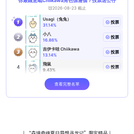
↓“森境奇缘夏日异想寻龙记”限定精品↓