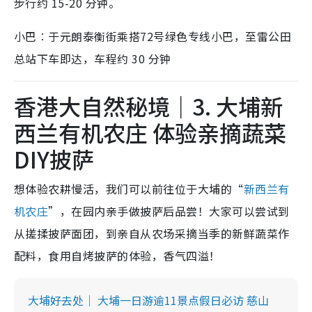
步行约 15-20 分钟。
小巴︰于元朗泰衡街乘搭72号绿色专线小巴，至雷公田
总站下车即达，车程约 30 分钟
香港大自然秘境｜3. 大埔新
西兰有机农庄 体验亲摘蔬菜
DIY披萨
想体验农耕慢活，我们可以前往位于大埔的“
新西兰有
机农庄
”，在园内亲手做披萨后品尝！大家可以尝试到
从搓揉披萨面团，到亲自从农场采摘当季的新鲜蔬菜作
配料，食用自烤披萨的体验，香气四溢！
大埔好去处｜ 大埔一日游逾11景点假日必访 慈山