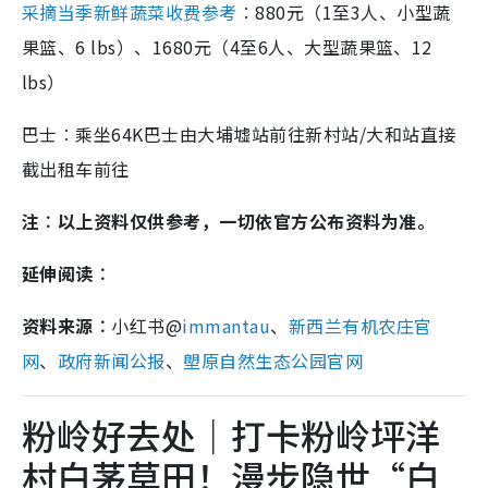
采摘当季新鲜蔬菜收费参考
︰880元（1至3人、小型蔬
果篮、6 lbs）、1680元（4至6人、大型蔬果篮、12
lbs）
巴士︰乘坐64K巴士由大埔墟站前往新村站/大和站直接
截出租车前往
注︰以上资料仅供参考，一切依官方公布资料为准。
延伸阅读︰
资料来源︰
小红书@
immantau
、
新西兰有机农庄官
网
、
政府新闻公报
、
塱原自然生态公园官网
粉岭好去处｜打卡粉岭坪洋
村白茅草田！漫步隐世“白