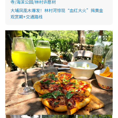
寺/海滨公园/林村许愿树
大埔凤凰木爆发！林村河惊现“血红大火”揭黄金
观赏期+交通路线