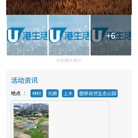
+6
点击图片放大
活动资讯
地点
林村
元朗
上水
塱原自然生态公园