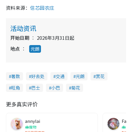
资料来源：
信芯园农庄
活动资讯
开始日期
2026年3月31日起
地点
元朗
著数
好去处
交通
元朗
赏花
旺角
巴士
小巴
菊花
更多真实评价
annylai
Fans
寵物
香