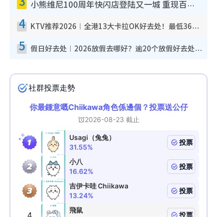
3
小熊维尼100周年快闪店登陆又一城 重现百亩森林经典场景／独家限定盲盒登场／专属DIY香水
4
KTV推荐2026︱全港13大卡拉OK好去处！最低36元起 日语歌都有！(附地址+收费详情)
5
假日好去处︱2026放假去哪好？逾20个放假好去处郊外/秘境 休闲半日或一日游