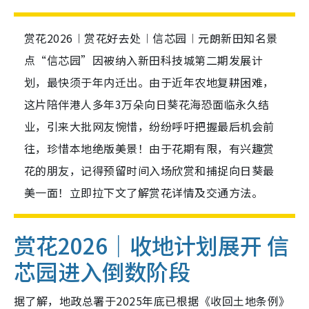
赏花2026︱赏花好去处︱信芯园︱元朗新田知名景
点“信芯园”因被纳入新田科技城第二期发展计
划，最快须于年内迁出。由于近年农地复耕困难，
这片陪伴港人多年3万朵向日葵花海恐面临永久结
业，引来大批网友惋惜，纷纷呼吁把握最后机会前
往，珍惜本地绝版美景！由于花期有限，有兴趣赏
花的朋友，记得预留时间入场欣赏和捕捉向日葵最
美一面！立即拉下文了解赏花详情及交通方法。
赏花2026｜
收地计划展开 信
芯园进入倒数阶段
据了解，地政总署于2025年底已根据《收回土地条例》