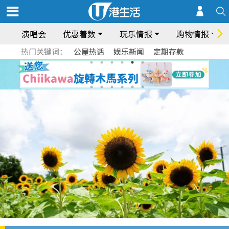
演唱会
优惠着数
玩乐情报
购物情报
热门关键词：
公屋热话
娱乐新闻
定期存款