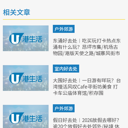
相关文章
户外郊游
东涌好去处︱吃买玩打卡热点东
涌有什么玩？昂坪市集/机场古
物园/港版天使之路/城寨风街市
室内好去处
大围好去处︱一日游有咩玩？台
湾慢活风叹Cafe寻街坊美食 打
卡车公庙体育馆/积存围
户外郊游
假日好去处︱2026放假去哪好？
逾20个放假好去处郊外/秘境 休