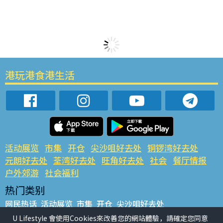
港玩港食港生活
活动展览
市集
开仓
尖沙咀好去处
铜锣湾好去处
元朗好去处
荃湾好去处
旺角好去处
社会
餐厅情报
户外郊游
社会福利
热门类别
网民热话
活动展览
市集
开仓
尖沙咀好去处
铜锣湾好去处
元朗好去处
荃湾好去处
旺角好去处
社会
U Lifestyle 會使用Cookies來改善您的網站體驗，請確定您同意