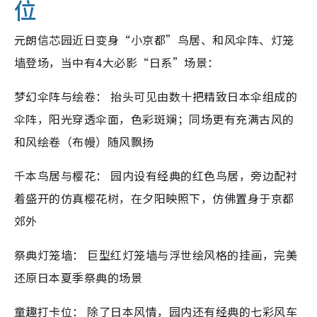
位
元朗信芯园近日变身“小京都”鸟居、和风伞阵、灯笼
墙登场，当中有4大必影“日系”场景：
梦幻伞阵与绘卷： 抬头可见由数十把精致日本伞组成的
伞阵，阳光穿透伞面，色彩斑斓；同场更有充满古风的
和风绘卷（布幔）随风飘扬
千本鸟居与樱花： 园内设有经典的红色鸟居，旁边配衬
着盛开的仿真樱花树，在夕阳映照下，仿佛置身于京都
郊外
祭典灯笼墙： 巨型红灯笼墙与浮世绘风格的挂画，完美
还原日本夏季祭典的场景
童趣打卡位： 除了日本风情，园内还有经典的七彩风车