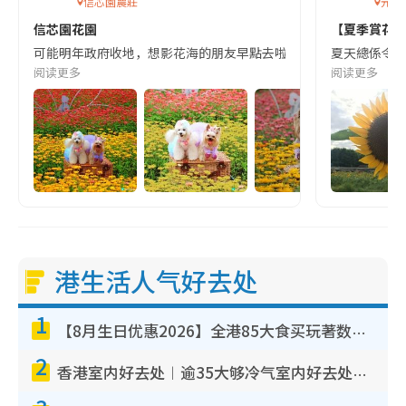
信芯園農莊
元朗
信芯園花園
【夏季賞花
可能明年政府收地，想影花海的朋友早點去啦！
夏天總係令人聯
阅读更多
阅读更多
港生活人气好去处
1
【8月生日优惠2026】全港85大食买玩著数攻略 自助餐/火锅放题同行免费＋诚品/DONKI送现金券
2
香港室内好去处︱逾35大够冷气室内好去处推荐 室内活动免费避雨无惧下雨