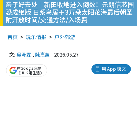
亲子好去处︱新田收地进入倒数！元朗信芯园
恐成绝版 日系鸟居＋3万朵太阳花海最后朝圣
附开放时间/交通方法/入场费
首页
玩乐情报
户外郊游
文:
吳泳霖
,
陳嘉蕙
2026.05.27
在Google追蹤
用 App 睇文
《UHK 港生活》