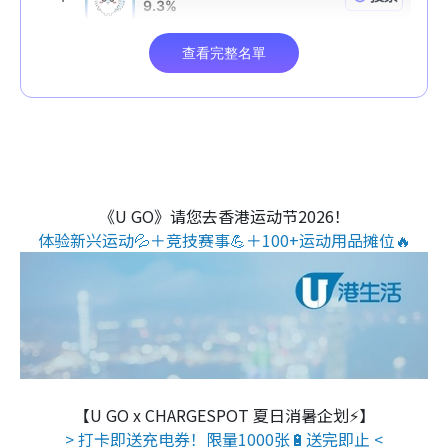
《U GO》请您去香港运动节2026！
体验新兴运动💦＋竞技赛事💪＋100+运动用品摊位🔥
【U GO x CHARGESPOT 夏日消暑企划⚡】
> 打卡即送充电券！限量1000张🔋送完即止 <