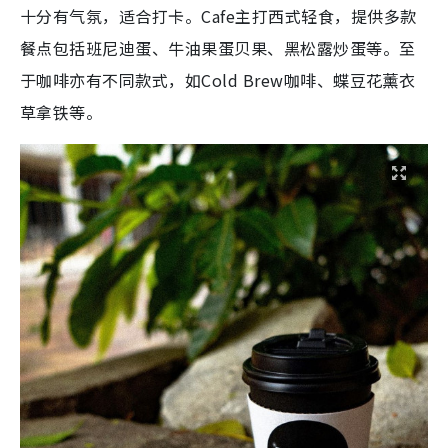
十分有气氛，适合打卡。Cafe主打西式轻食，提供多款
餐点包括班尼迪蛋、牛油果蛋贝果、黑松露炒蛋等。至
于咖啡亦有不同款式，如Cold Brew咖啡、蝶豆花薰衣
草拿铁等。