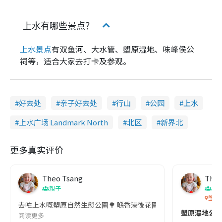
上水有哪些景点？
上水景点
有双鱼河、大水管、塱原湿地、味峰侯公
祠等，适合大家去打卡及参观。
好去处
亲子好去处
行山
公园
上水
上水广场 Landmark North
北区
新界北
更多真实评价
Theo Tsang
Theo
親子
香
塱原
去咗上水嘅塱原自然生態公園🌳 喺香港後花園🌸🌼🪷超級靚😍 喺賞
塱原濕地公園賞
阅读更多