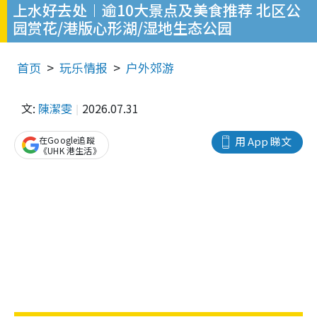
上水好去处︱逾10大景点及美食推荐 北区公
园赏花/港版心形湖/湿地生态公园
首页
玩乐情报
户外郊游
文:
陳潔雯
2026.07.31
在Google追蹤
用 App 睇文
《UHK 港生活》