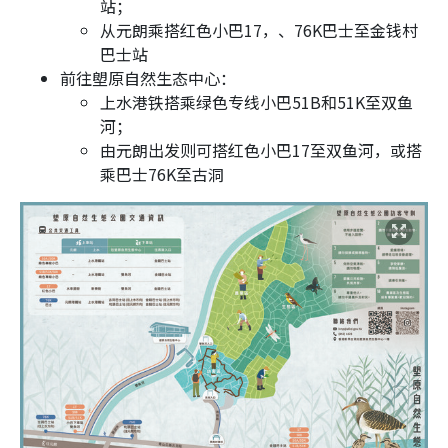
站；
从元朗乘搭红色小巴17，、76K巴士至金钱村
巴士站
前往塱原自然生态中心：
上水港铁搭乘绿色专线小巴51B和51K至双鱼
河；
由元朗出发则可搭红色小巴17至双鱼河，或搭
乘巴士76K至古洞