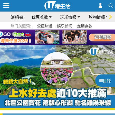
演唱会
优惠着数
玩乐情报
购物情报
热门关键词：
公屋热话
娱乐新闻
定期存款
目錄