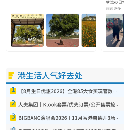
🧡浩の日常
阅读更多
港生活人气好去处
1
【8月生日优惠2026】全港85大食买玩著数攻略 自助餐/火锅放题同行免费＋诚品/DONKI送现金券
2
人夫集团｜Klook套票/优先订票/公开售票抢票攻略！附票价.购票连结.场地座位表
3
BIGBANG演唱会2026︱11月香港启德开3场！实名制VIP申请、优先购票攻略
4