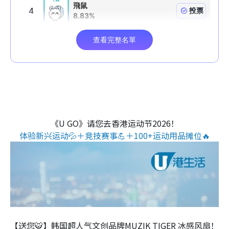
《U GO》请您去香港运动节2026！
体验新兴运动💦＋竞技赛事💪＋100+运动用品摊位🔥
【送您🐯】韩国超人气文创品牌MUZIK TIGER 冰感风扇！