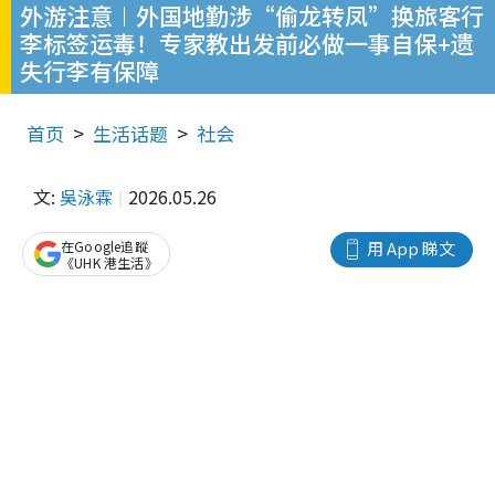
外游注意︱外国地勤涉“偷龙转凤”换旅客行
李标签运毒！专家教出发前必做一事自保+遗
失行李有保障
首页
生活话题
社会
文:
吳泳霖
2026.05.26
在Google追蹤
用 App 睇文
《UHK 港生活》