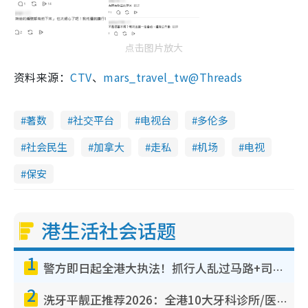
点击图片放大
资料来源：
CTV
、
mars_travel_tw
@Threads
著数
社交平台
电视台
多伦多
社会民生
加拿大
走私
机场
电视
保安
港生活社会话题
1
警方即日起全港大执法！抓行人乱过马路+司机不专注驾驶！乱过马路罚$2000
2
洗牙平靓正推荐2026：全港10大牙科诊所/医院懒人包，夜诊至8点/镇静洁牙/医疗券适用