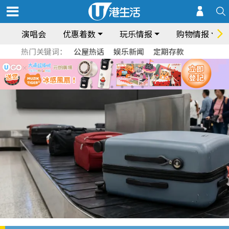
演唱会
优惠着数
玩乐情报
购物情报
热门关键词：
公屋热话
娱乐新闻
定期存款