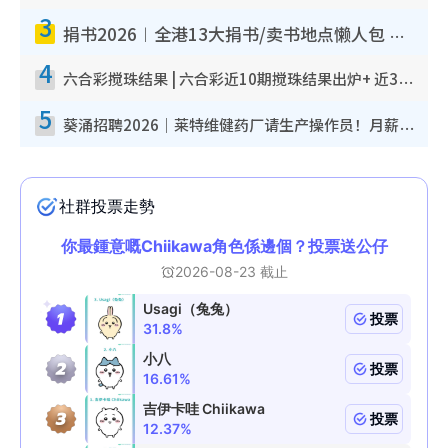
3
捐书2026︱全港13大捐书/卖书地点懒人包 二手课本最高$150＋旧书换免费咖啡/戏票
4
六合彩搅珠结果 | 六合彩近10期搅珠结果出炉+ 近30期最旺热门中奖号码
5
葵涌招聘2026｜莱特维健药厂请生产操作员！月薪高达$1.7万 冷气厂房/五天工作/保障双粮