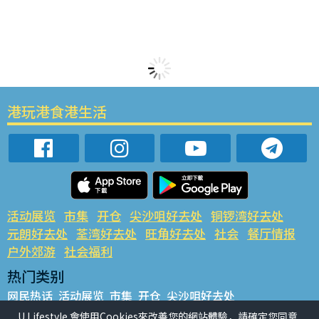
港玩港食港生活
活动展览
市集
开仓
尖沙咀好去处
铜锣湾好去处
元朗好去处
荃湾好去处
旺角好去处
社会
餐厅情报
户外郊游
社会福利
热门类别
网民热话
活动展览
市集
开仓
尖沙咀好去处
铜锣湾好去处
元朗好去处
荃湾好去处
旺角好去处
社会
U Lifestyle 會使用Cookies來改善您的網站體驗，請確定您同意