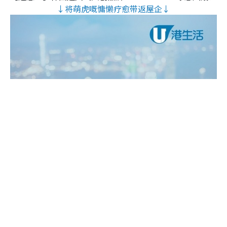
↓将萌虎嘅慵懒疗愈带返屋企↓