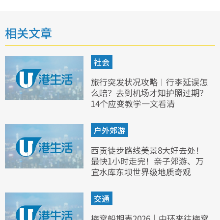
相关文章
社会
旅行突发状况攻略︱行李延误怎
么赔？去到机场才知护照过期？
14个应变教学一文看清
户外郊游
西贡徒步路线美景8大好去处！
最快1小时走完！亲子郊游、万
宜水库东坝世界级地质奇观
交通
梅窝船期表2026｜中环来往梅窝