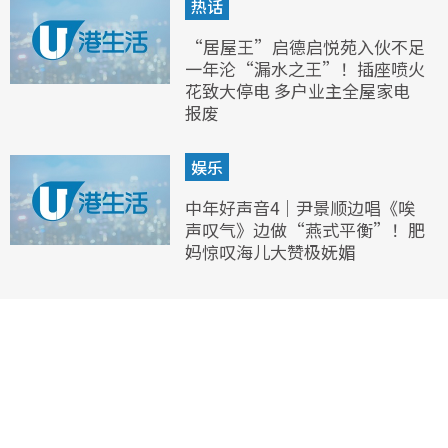
热话
“居屋王”启德启悦苑入伙不足
一年沦“漏水之王”！插座喷火
花致大停电 多户业主全屋家电
报废
娱乐
中年好声音4｜尹景顺边唱《唉
声叹气》边做“燕式平衡”！肥
妈惊叹海儿大赞极妩媚