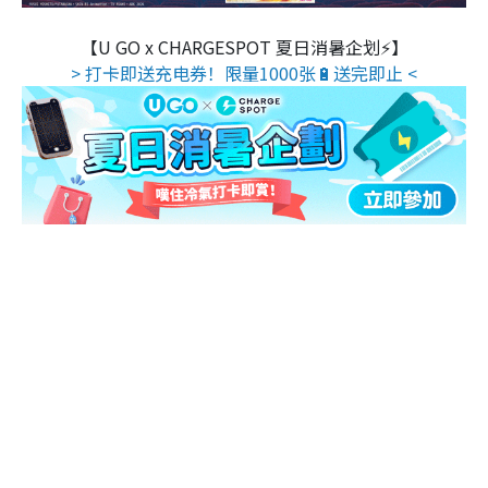
【U GO x CHARGESPOT 夏日消暑企划⚡】
> 打卡即送充电券！限量1000张🔋送完即止 <