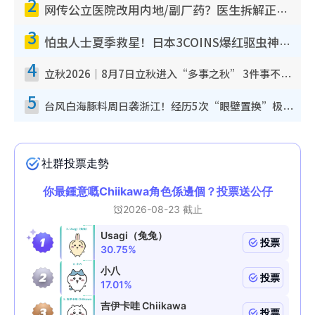
2
网传公立医院改用内地/副厂药？医生拆解正副厂分别，揭4类人换药随时出事
3
怕虫人士夏季救星！日本3COINS爆红驱虫神器$45起 1招“全程免触碰”轻松搞定小强
4
立秋2026｜8月7日立秋进入“多事之秋” 3件事不可做！专家教6招开运 清杂物／钱包纳气接好运
5
台风白海豚料周日袭浙江！经历5次“眼壁置换”极罕见 成登陆内地最长途台风