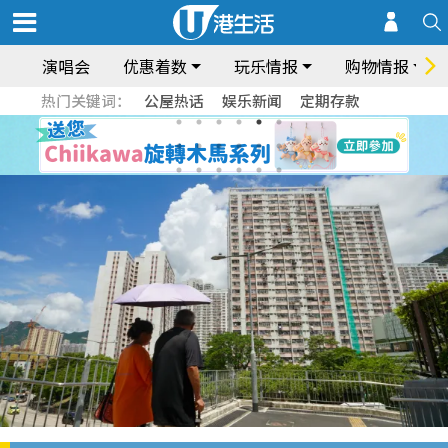
演唱会
优惠着数
玩乐情报
购物情报
热门关键词：
公屋热话
娱乐新闻
定期存款