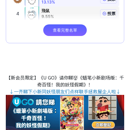
【新会员限定】《U GO》请你睇👹《蜡笔小新剧场版：千
奇百怪！我的妖怪假期》！
↓一齐睇下小新同妖怪朋友们点样联手拯救屋企人啦↓