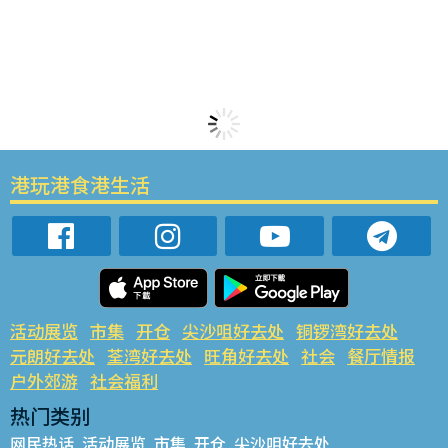
港玩港食港生活
活动展览
市集
开仓
尖沙咀好去处
铜锣湾好去处
元朗好去处
荃湾好去处
旺角好去处
社会
餐厅情报
户外郊游
社会福利
热门类别
网民热话
活动展览
市集
开仓
尖沙咀好去处