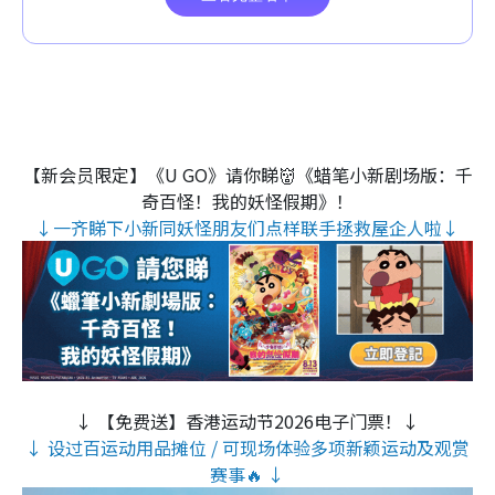
【新会员限定】《U GO》请你睇👹《蜡笔小新剧场版：千
奇百怪！我的妖怪假期》！
↓一齐睇下小新同妖怪朋友们点样联手拯救屋企人啦↓
↓ 【免费送】香港运动节2026电子门票！↓
↓ 设过百运动用品摊位 / 可现场体验多项新颖运动及观赏
赛事🔥 ↓