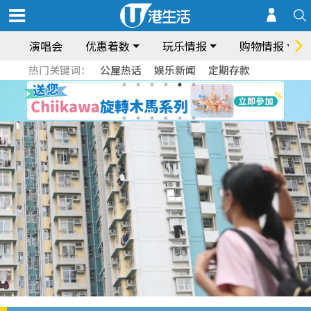
演唱会
优惠着数
玩乐情报
购物情报
热门关键词：
公屋热话
娱乐新闻
定期存款