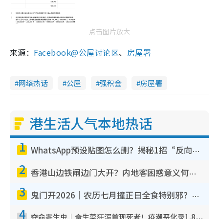
点击图片放大
来源：
Facebook@公屋讨论区
、
房屋署
网络热话
公屋
强积金
房屋署
港生活人气本地热话
1
WhatsApp预设贴图怎么删？揭秘1招“反向操作”还原简洁界面 附3步实测教程
2
香港山边铁闸边门大开？内地客困惑意义何在！网友神回复：这种叫法理性防御
3
鬼门开2026｜农历七月撞正日全食特别邪？专家警告切忌做一事！揭4大禁忌+2招保平安
4
夺命寄生虫｜食生菜狂泻首现死者！疫潮恶化录1.8万宗病例 揭洗菜3大谬误