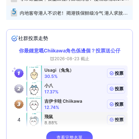
5
内地客夸港人不识老！揭港铁保鲜级冷气 港人求放过：别投诉