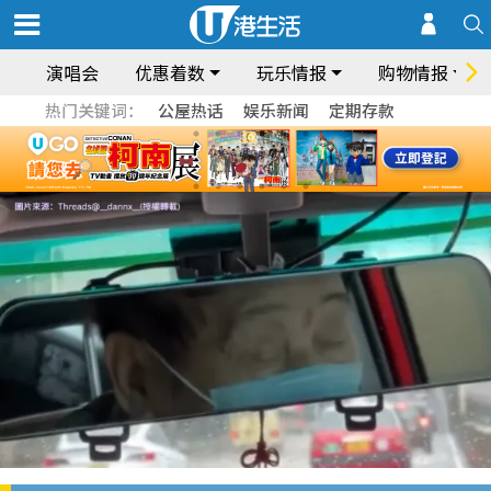
演唱会
优惠着数
玩乐情报
购物情报
热门关键词：
公屋热话
娱乐新闻
定期存款