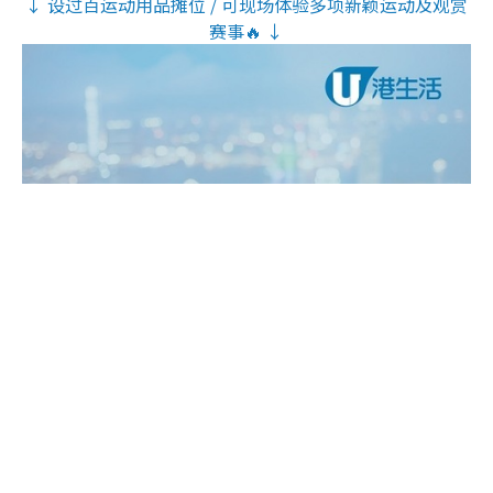
↓ 设过百运动用品摊位 / 可现场体验多项新颖运动及观赏
赛事🔥 ↓