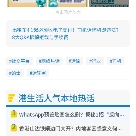
点击图片放大
出租车4.1起必须收电子支付！司机话坏机即违法？
8大Q&A拆解拒载与手续费
社交平台
网络热话
运输
行业
司机
的士
运输署
港生活人气本地热话
1
WhatsApp预设贴图怎么删？揭秘1招“反向操作”还原简洁界面 附3步实测教程
2
香港山边铁闸边门大开？内地客困惑意义何在！网友神回复：这种叫法理性防御