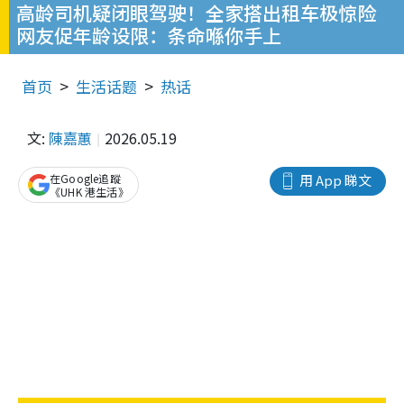
高龄司机疑闭眼驾驶！全家搭出租车极惊险
网友促年龄设限：条命喺你手上
首页
生活话题
热话
文:
陳嘉蕙
2026.05.19
在Google追蹤
用 App 睇文
《UHK 港生活》