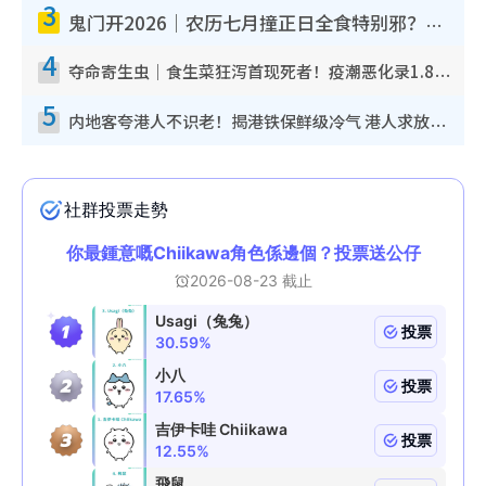
3
鬼门开2026｜农历七月撞正日全食特别邪？专家警告切忌做一事！揭4大禁忌+2招保平安
4
夺命寄生虫｜食生菜狂泻首现死者！疫潮恶化录1.8万宗病例 揭洗菜3大谬误
5
内地客夸港人不识老！揭港铁保鲜级冷气 港人求放过：别投诉