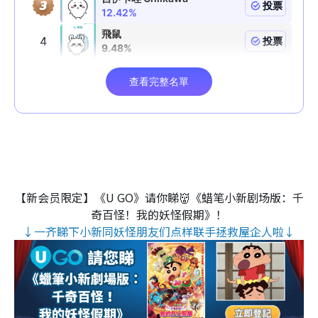
【新会员限定】《U GO》请你睇👹《蜡笔小新剧场版：千
奇百怪！我的妖怪假期》！
↓一齐睇下小新同妖怪朋友们点样联手拯救屋企人啦↓