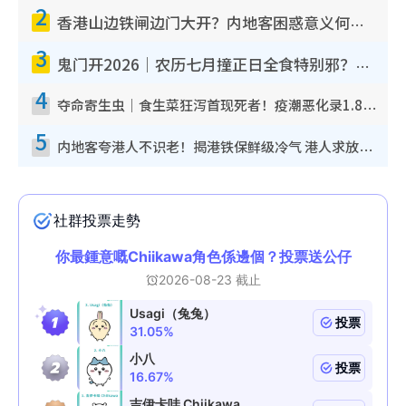
2
香港山边铁闸边门大开？内地客困惑意义何在！网友神回复：这种叫法理性防御
3
鬼门开2026｜农历七月撞正日全食特别邪？专家警告切忌做一事！揭4大禁忌+2招保平安
4
夺命寄生虫｜食生菜狂泻首现死者！疫潮恶化录1.8万宗病例 揭洗菜3大谬误
5
内地客夸港人不识老！揭港铁保鲜级冷气 港人求放过：别投诉