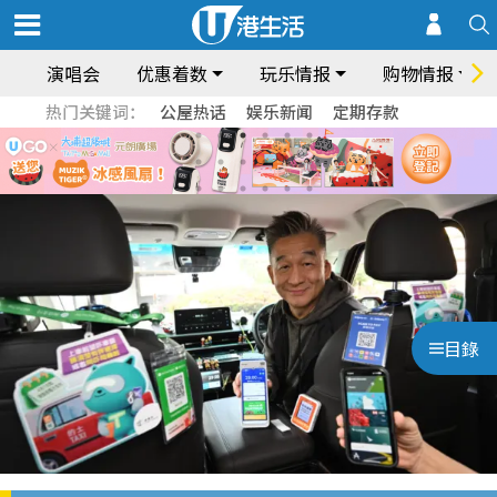
演唱会
优惠着数
玩乐情报
购物情报
热门关键词：
公屋热话
娱乐新闻
定期存款
目錄