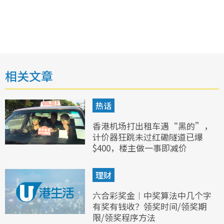
相关文章
热话
香港机场打出租车遇“黑的”，
计价器狂跳未过红磡隧道已爆
$400，楼主做一事即减价
理财
六合彩奖金︱中奖算法中几个字
有奖有钱收？领奖时间/领奖期
限/领奖程序方法