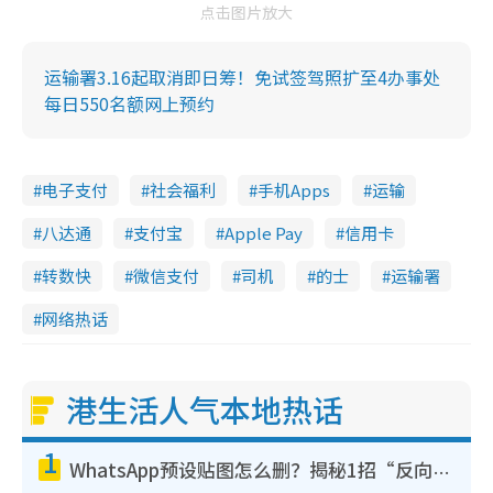
点击图片放大
运输署3.16起取消即日筹！免试签驾照扩至4办事处
每日550名额网上预约
电子支付
社会福利
手机Apps
运输
八达通
支付宝
Apple Pay
信用卡
转数快
微信支付
司机
的士
运输署
网络热话
港生活人气本地热话
1
WhatsApp预设贴图怎么删？揭秘1招“反向操作”还原简洁界面 附3步实测教程