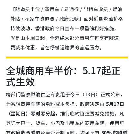
【隧道费半价 / 商用车 / 易通行 / 出租车收费 / 燃油
补贴 / 私家车隧道费 / 政府派糖】面对近期燃油价格
持续波动，香港政府今日宣布一项重磅利好措施，
就是由本周日起，全港绝大部分商用车将享有隧道
费减半优惠，旨在纾缓运输界的营运压力。
全城商用车半价：5.17起正
式生效
跨部门监察燃油供应专责组于今日（13日）正式公布，
为减轻商用车辆的燃料成本负担，政府决定由
5月17日
（星期日）零时零分起
，推行临时隧道费减免措施。凡
登记为巴士、货车、小巴及出租车的商用车辆，使用所
有政府收费隧道及青沙管制区时，均可享有
50% 的隧道