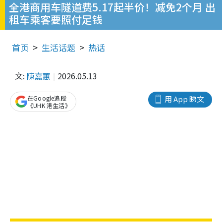
全港商用车隧道费5.17起半价！减免2个月 出
租车乘客要照付足钱
首页
生活话题
热话
文:
陳嘉蕙
2026.05.13
在Google追蹤
用 App 睇文
《UHK 港生活》