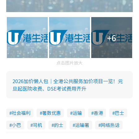
+6
点击图片放大
2026加价懒人包｜全港公共服务加价项目一览！元
旦起医院收费、DSE考试费用齐升
社会福利
著数优惠
运输
香港
巴士
小巴
司机
的士
运输署
网络热话