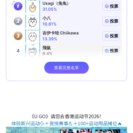
《U GO》请您去香港运动节2026！
体验新兴运动💦＋竞技赛事💪＋100+运动用品摊位🔥