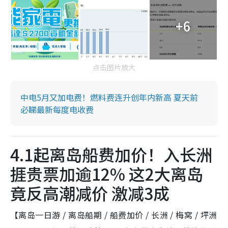
+6
点击图片放大
中电5月又加电费！燃料费连升创年内新高 夏天前
必睇最新每度电收费
4.1起离岛船费加价！入长洲
捱贵票加逾12% 这2大离岛
竟反高潮减价 激减3成
【离岛一日游 / 离岛船期 / 船费加价 / 长洲 / 梅窝 / 坪洲