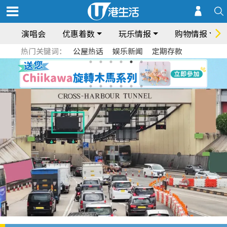
演唱会
优惠着数
玩乐情报
购物情报
热门关键词：
公屋热话
娱乐新闻
定期存款