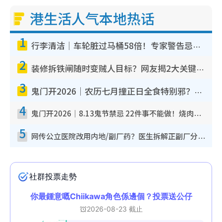
港生活人气本地热话
1
行李清洁｜车轮脏过马桶58倍！专家警告忌用酒精擦 教1招免脏手除菌
2
装修拆铁闸随时变贼人目标？网友揭2大关键用途：装新款等于白装？附新旧铁闸分别
3
鬼门开2026｜农历七月撞正日全食特别邪？专家警告切忌做一事！揭4大禁忌+2招保平安
4
鬼门开2026｜8.13鬼节禁忌 22件事不能做！烧肉、刺身要少食？半夜勿吹口哨/打给个电话
5
网传公立医院改用内地/副厂药？医生拆解正副厂分别，揭4类人换药随时出事