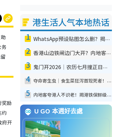
港生活人气本地热话
1
资助
WhatsApp预设贴图怎么删？揭秘1招“反向操作”还原简洁界面 附3步实测教程
公务
2
香港山边铁闸边门大开？内地客困惑意义何在！网友神回复：这种叫法理性防御
保留
3
鬼门开2026｜农历七月撞正日全食特别邪？专家警告切忌做一事！揭4大禁忌+2招保平安
4
夺命寄生虫｜食生菜狂泻首现死者！疫潮恶化录1.8万宗病例 揭洗菜3大谬误
5
内地客夸港人不识老！揭港铁保鲜级冷气 港人求放过：别投诉
行奖励
U GO 本週好去處
达约
政府开