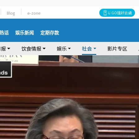
Blog
e-zone
U GO搵好去處
热话
娱乐新闻
定期存款
情报
饮食情报
娱乐
社会
影片专区