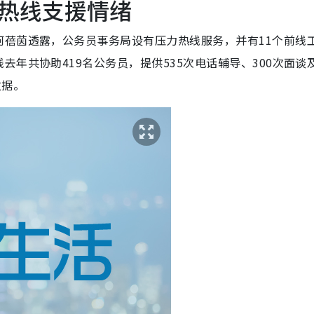
热线支援情绪
何蓓茵透露，公务员事务局设有压力热线服务，并有11个前线
年共协助419名公务员，提供535次电话辅导、300次面谈
数据。