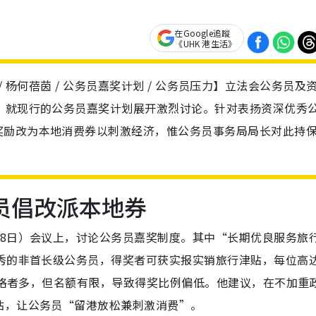
在Google追蹤
《UHK 港生活》
费券 / 杨何蓓茵 / 公务员嘉奖计划 / 公务员压力】立法会公务员及
，就现行的公务员嘉奖计划展开激烈讨论。针对表扬资深优秀
奖励改为本地消费券以刺激经济，惟公务员事务局局长对此持
议员倡改派本地券
18日）会议上，讨论公务员嘉奖制度。其中“长期优良服务旅
优秀的非首长级公务员，得奖者可获实报实销旅行津贴，每位高
合资格者多，但名额有限，导致得奖比例偏低。他建议，在不加重
贴，让公务员“留港放松兼刺激消费”。