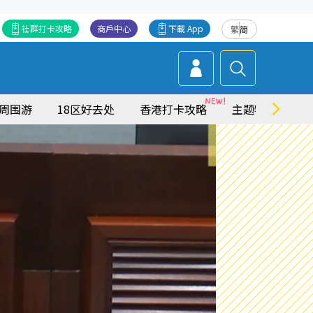
社群打卡攻略
商戶中心
下載 App
繁
简
周围游
18区好去处
香港打卡攻略
主题特集