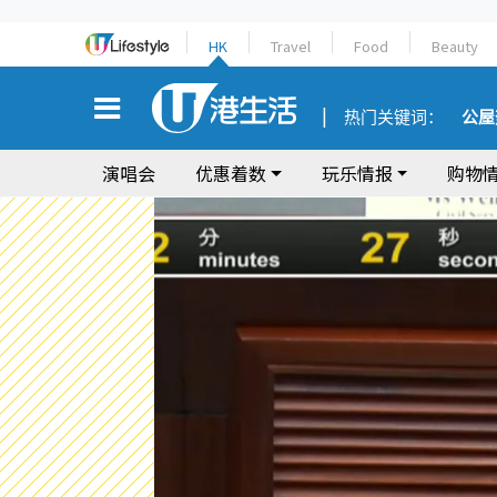
HK
Travel
Food
Beauty
热门关键词：
公屋
演唱会
优惠着数
玩乐情报
购物