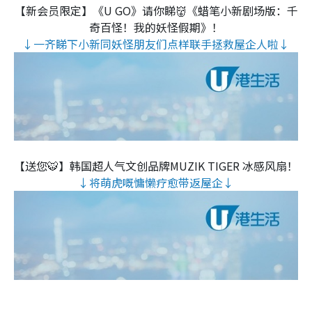
【新会员限定】《U GO》请你睇👹《蜡笔小新剧场版：千
奇百怪！我的妖怪假期》！
↓一齐睇下小新同妖怪朋友们点样联手拯救屋企人啦↓
【送您🐯】韩国超人气文创品牌MUZIK TIGER 冰感风扇！
↓将萌虎嘅慵懒疗愈带返屋企↓