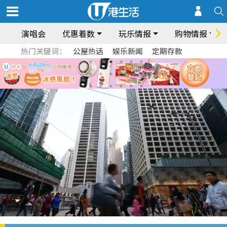
演唱会
优惠着数
玩乐情报
购物情报
热门关键词：
公屋热话
娱乐新闻
定期存款