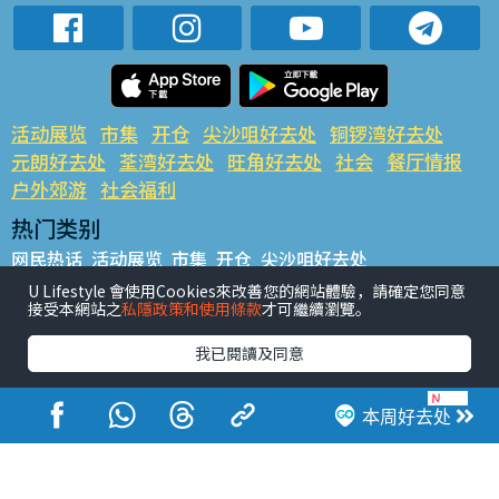
活动展览
市集
开仓
尖沙咀好去处
铜锣湾好去处
元朗好去处
荃湾好去处
旺角好去处
社会
餐厅情报
户外郊游
社会福利
热门类别
网民热话
活动展览
市集
开仓
尖沙咀好去处
铜锣湾好去处
元朗好去处
荃湾好去处
旺角好去处
社会
U Lifestyle 會使用Cookies來改善您的網站體驗，請確定您同意
接受本網站之
私隱政策和使用條款
才可繼續瀏覽。
餐厅情报
户外郊游
热门标签
我已閱讀及同意
#UGO揾好去处
#人气活动推介
#美食社群热话
#亲子玩乐好去处
#ULifestyle应用程式
#限时抢
本周好去处
#UJetso礼物放送
#ULifestyle商户中心
#著数
#网络热话
香港经济日报版权所有©2026