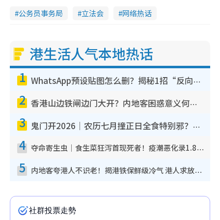
公务员事务局
立法会
网络热话
港生活人气本地热话
1
WhatsApp预设贴图怎么删？揭秘1招“反向操作”还原简洁界面 附3步实测教程
2
香港山边铁闸边门大开？内地客困惑意义何在！网友神回复：这种叫法理性防御
3
鬼门开2026｜农历七月撞正日全食特别邪？专家警告切忌做一事！揭4大禁忌+2招保平安
4
夺命寄生虫｜食生菜狂泻首现死者！疫潮恶化录1.8万宗病例 揭洗菜3大谬误
5
内地客夸港人不识老！揭港铁保鲜级冷气 港人求放过：别投诉