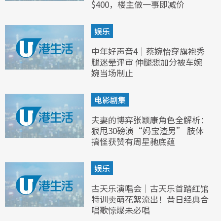
$400，楼主做一事即减价
娱乐
中年好声音4｜蔡婉怡穿旗袍秀
腿迷晕评审 伸腿想加分被车婉
婉当场制止
电影剧集
夫妻的博弈张颖康角色全解析：
狠甩30磅演“妈宝渣男” 肢体
搞怪获赞有周星驰底蕴
娱乐
古天乐演唱会｜古天乐首踏红馆
特训卖萌花絮流出！昔日经典合
唱歌惊爆未必唱