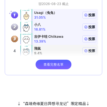
↓“森境奇缘夏日异想寻龙记”限定精品↓