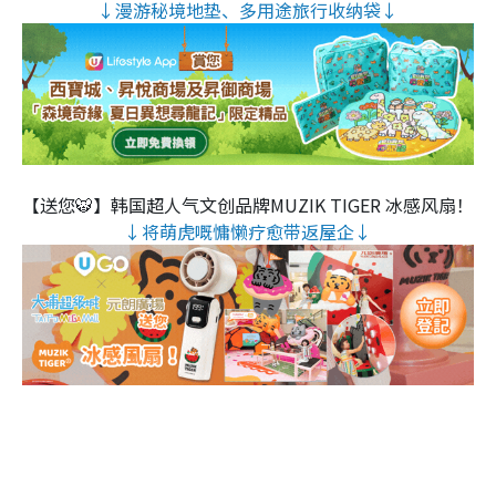
↓漫游秘境地垫、多用途旅行收纳袋↓
【送您🐯】韩国超人气文创品牌MUZIK TIGER 冰感风扇！
↓将萌虎嘅慵懒疗愈带返屋企↓