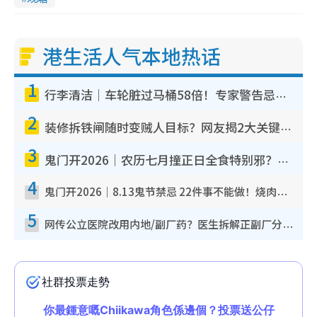
港生活人气本地热话
1
行李清洁｜车轮脏过马桶58倍！专家警告忌用酒精擦 教1招免脏手除菌
2
装修拆铁闸随时变贼人目标？网友揭2大关键用途：装新款等于白装？附新旧铁闸分别
3
鬼门开2026｜农历七月撞正日全食特别邪？专家警告切忌做一事！揭4大禁忌+2招保平安
4
鬼门开2026｜8.13鬼节禁忌 22件事不能做！烧肉、刺身要少食？半夜勿吹口哨/打给个电话
5
网传公立医院改用内地/副厂药？医生拆解正副厂分别，揭4类人换药随时出事