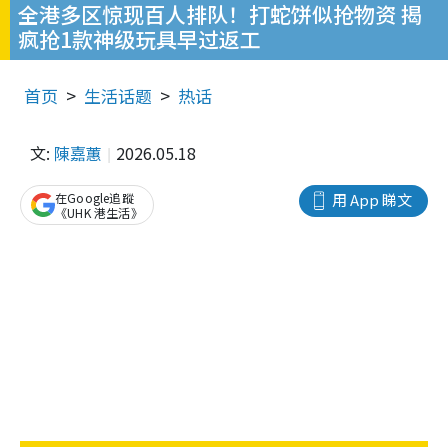
全港多区惊现百人排队！打蛇饼似抢物资 揭
疯抢1款神级玩具早过返工
首页
生活话题
热话
文:
陳嘉蕙
2026.05.18
在Google追蹤
用 App 睇文
《UHK 港生活》