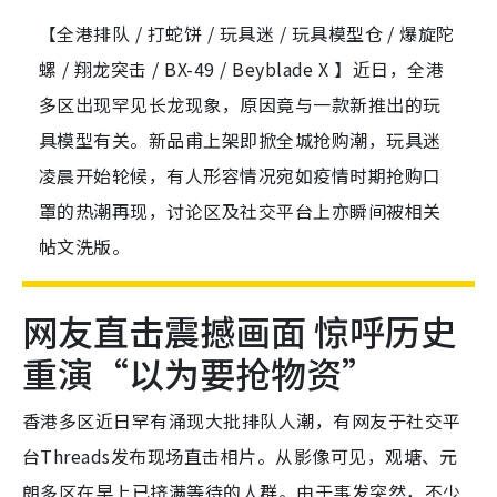
【全港排队 / 打蛇饼 / 玩具迷 / 玩具模型仓 / 爆旋陀
螺 / 翔龙突击 / BX-49 / Beyblade X 】近日，全港
多区出现罕见长龙现象，原因竟与一款新推出的玩
具模型有关。新品甫上架即掀全城抢购潮，玩具迷
凌晨开始轮候，有人形容情况宛如疫情时期抢购口
罩的热潮再现，讨论区及社交平台上亦瞬间被相关
帖文洗版。
网友直击震撼画面 惊呼历史
重演“以为要抢物资”
香港多区近日罕有涌现大批排队人潮，有网友于社交平
台Threads发布现场直击相片。从影像可见，观塘、元
朗多区在早上已挤满等待的人群。由于事发突然，不少