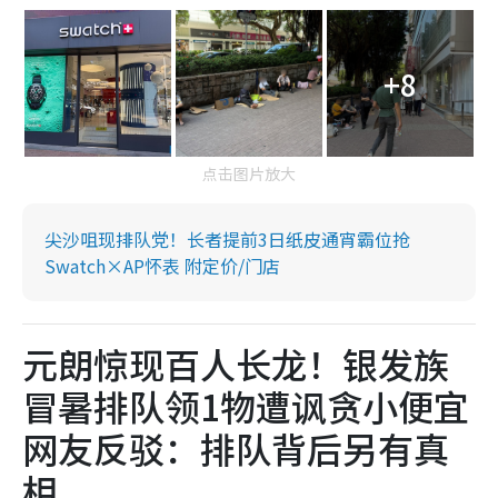
+8
点击图片放大
尖沙咀现排队党！长者提前3日纸皮通宵霸位抢
Swatch×AP怀表 附定价/门店
元朗惊现百人长龙！银发族
冒暑排队领1物遭讽贪小便宜
网友反驳：排队背后另有真
相