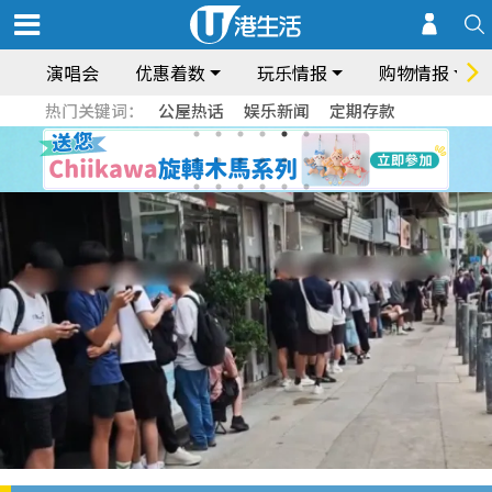
演唱会
优惠着数
玩乐情报
购物情报
热门关键词：
公屋热话
娱乐新闻
定期存款