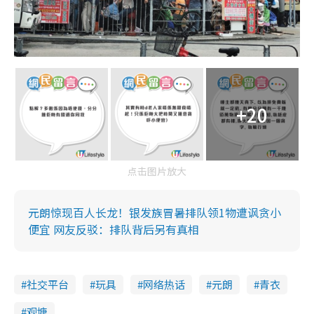
+20
点击图片放大
元朗惊现百人长龙！银发族冒暑排队领1物遭讽贪小
便宜 网友反驳：排队背后另有真相
社交平台
玩具
网络热话
元朗
青衣
观塘