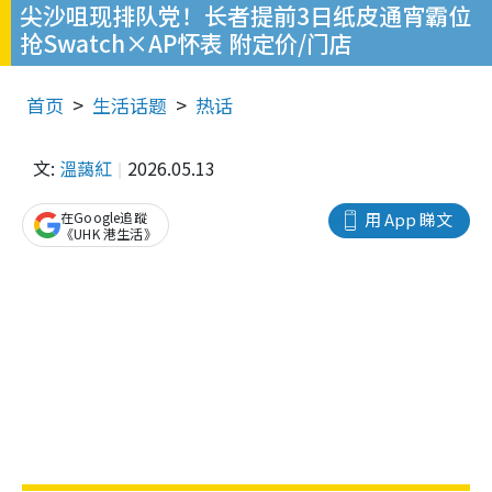
尖沙咀现排队党！长者提前3日纸皮通宵霸位
抢Swatch×AP怀表 附定价/门店
首页
生活话题
热话
文:
溫藹紅
2026.05.13
在Google追蹤
用 App 睇文
《UHK 港生活》