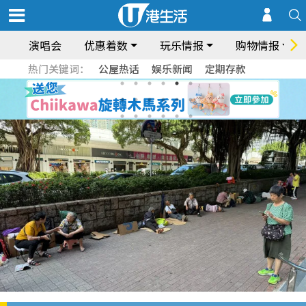
演唱会
优惠着数
玩乐情报
购物情报
热门关键词：
公屋热话
娱乐新闻
定期存款