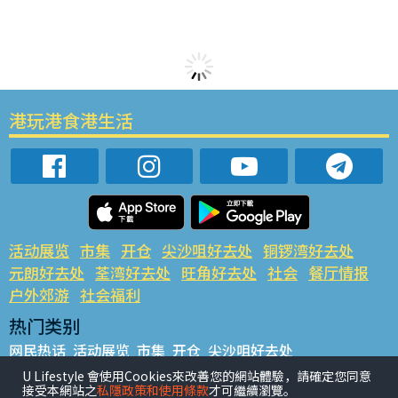
港玩港食港生活
活动展览
市集
开仓
尖沙咀好去处
铜锣湾好去处
元朗好去处
荃湾好去处
旺角好去处
社会
餐厅情报
户外郊游
社会福利
热门类别
网民热话
活动展览
市集
开仓
尖沙咀好去处
铜锣湾好去处
元朗好去处
荃湾好去处
旺角好去处
社会
U Lifestyle 會使用Cookies來改善您的網站體驗，請確定您同意
接受本網站之
私隱政策和使用條款
才可繼續瀏覽。
餐厅情报
户外郊游