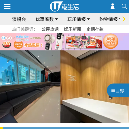
演唱会
优惠着数
玩乐情报
购物情报
热门关键词：
公屋热话
娱乐新闻
定期存款
目錄