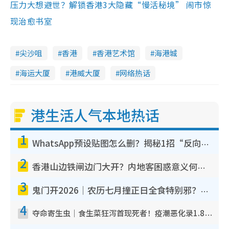
压力大想避世？解锁香港3大隐藏“慢活秘境” 闹市惊
现治愈书室
尖沙咀
香港
香港艺术馆
海港城
海运大厦
港威大厦
网络热话
港生活人气本地热话
1
WhatsApp预设贴图怎么删？揭秘1招“反向操作”还原简洁界面 附3步实测教程
2
香港山边铁闸边门大开？内地客困惑意义何在！网友神回复：这种叫法理性防御
3
鬼门开2026｜农历七月撞正日全食特别邪？专家警告切忌做一事！揭4大禁忌+2招保平安
4
夺命寄生虫｜食生菜狂泻首现死者！疫潮恶化录1.8万宗病例 揭洗菜3大谬误