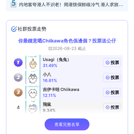
5
内地客夸港人不识老！揭港铁保鲜级冷气 港人求放过：别投诉