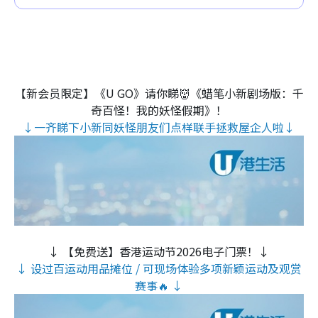
【新会员限定】《U GO》请你睇👹《蜡笔小新剧场版：千
奇百怪！我的妖怪假期》！
↓一齐睇下小新同妖怪朋友们点样联手拯救屋企人啦↓
↓ 【免费送】香港运动节2026电子门票！↓
↓ 设过百运动用品摊位 / 可现场体验多项新颖运动及观赏
赛事🔥 ↓