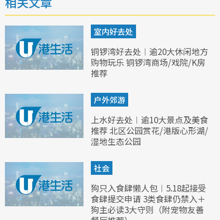
相关文章
室内好去处
铜锣湾好去处︱逾20大休闲地方
购物玩乐 铜锣湾商场/戏院/K房
推荐
户外郊游
上水好去处︱逾10大景点及美食
推荐 北区公园赏花/港版心形湖/
湿地生态公园
社会
狗只入食肆懒人包︱5.18起接受
食肆提交申请 3类食肆仍禁入＋
狗主必读3大守则（附宠物友善