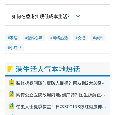
如何在香港实现低成本生活？
家居
爸妈心声
网络热话
交通
学费
小红书
港生活人气本地热话
1
装修拆铁闸随时变贼人目标？网友揭2大关键用途：装新款等于白装？附新旧铁闸分别
2
网传公立医院改用内地/副厂药？医生拆解正副厂分别，揭4类人换药随时出事
3
怕虫人士夏季救星！日本3COINS爆红驱虫神器$45起 1招“全程免触碰”轻松搞定小强