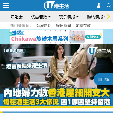
演唱会
优惠着数
玩乐情报
购物情报
热门关键词：
公屋热话
娱乐新闻
定期存款
目錄