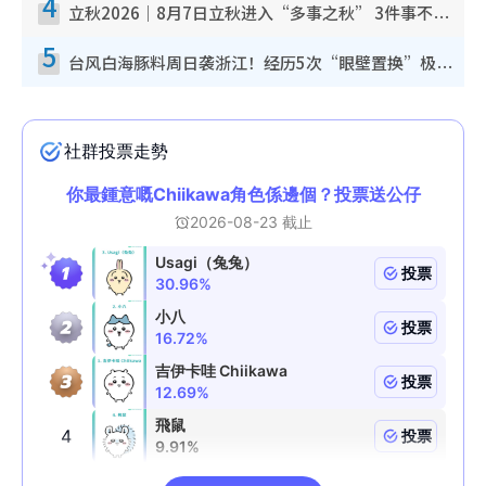
4
立秋2026｜8月7日立秋进入“多事之秋” 3件事不可做！专家教6招开运 清杂物／钱包纳气接好运
5
台风白海豚料周日袭浙江！经历5次“眼壁置换”极罕见 成登陆内地最长途台风