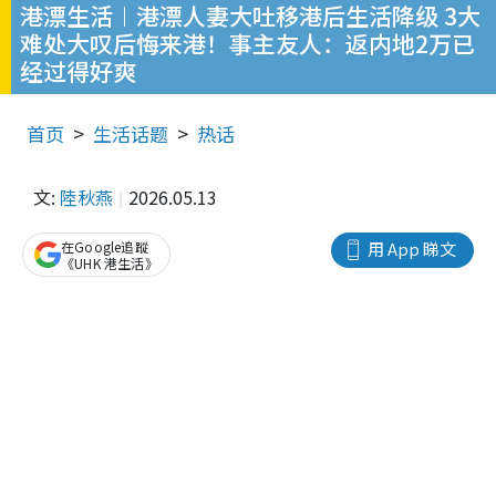
港漂生活︱港漂人妻大吐移港后生活降级 3大
难处大叹后悔来港！事主友人：返内地2万已
经过得好爽
首页
生活话题
热话
文:
陸秋燕
2026.05.13
在Google追蹤
用 App 睇文
《UHK 港生活》