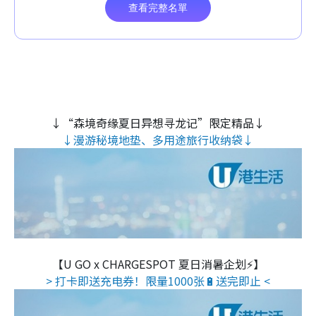
↓“森境奇缘夏日异想寻龙记”限定精品↓
↓漫游秘境地垫、多用途旅行收纳袋↓
【U GO x CHARGESPOT 夏日消暑企划⚡】
> 打卡即送充电券！限量1000张🔋送完即止 <