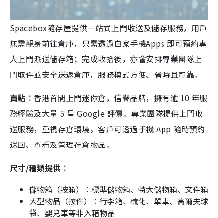
Spacebox隨存屋提供一站式上門收送及儲存服務，用戶
無需親身前往倉庫，只需透過自家手機Apps 即可預約專
人上門派送儲存箱；完成收拾後，亦會安排專業團隊上
門取件並安全送返倉庫，服務模式方便、省時且可靠。
賣點︰
香港首間上門迷你倉，信譽品牌，擁有逾 10 年服
務經驗及大量 5 星 Google 評價。專業團隊提供上門收
送服務，重視存倉環境。客戶可透過手機 App 隨時預約
送回、查看及管理存倉物品。
尺寸/種類提供︰
儲物箱（按箱）︰標準儲物箱、特大儲物箱、文件箱
大型物品（按件）︰行李箱、
梳化、
單車、高爾夫球
袋、嬰兒車等非入箱物品