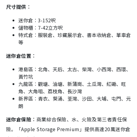
尺寸提供︰
迷你倉︰3-152呎
儲物櫃︰7-42立方呎
特式倉︰服裝倉、珍藏展示倉、書本收納倉、單車倉
等
迷你倉位置︰
港島區︰北角、天后、太古、柴灣、小西灣、西環、
黃竹坑
九龍區︰觀塘、油塘、新蒲崗、土瓜灣、紅磡、旺
角、大角咀、荔枝角、長沙灣
新界區︰青衣、葵涌、荃灣、沙田、大埔、屯門、元
朗
迷你倉保險︰
商業綜合保險、水、火險及第三者責任保
險。「Apple Storage Premium」提供高達20萬迷你倉