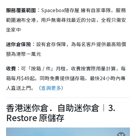
服務覆蓋範圍︰
Spacebox隨存屋 擁有自家車隊，服務
範圍遍布全港，用戶無需尋找最近的分店，全程只需安
坐家中
迷你倉保險︰
設有倉存保障，為每名客戶提供最高賠償
額為港幣一萬元
收費︰
可「按箱 / 件」月租，收費按實際用量計算，每
箱每月$49起。同時免費提供儲存箱，最快24小時內專
人直送上門。（
查詢更多
）
香港迷你倉．自助迷你倉︱3.
Restore 原儲存