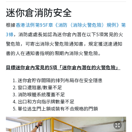
迷你倉消防安全
根據
香港法例第95F章《消防（消除火警危險）規例》第
3條
，消防處處長如認為迷你倉內潛在以下5項常見的火
警危險，可寄出消除火警危險通知書，規定獲送達通知
書的人在通知書指明的限期內消除火警危險。
目標迷你倉內常見的5項「迷你倉內潛在的火警危險」
迷你倉貯存間隔的排列布局存在安全隱患
窗口遭阻塞/數量不足
消防喉轆系統覆蓋不足
出口和方向指示牌數量不足
單位逃生門上鎖或裝有不合規格的門鎖