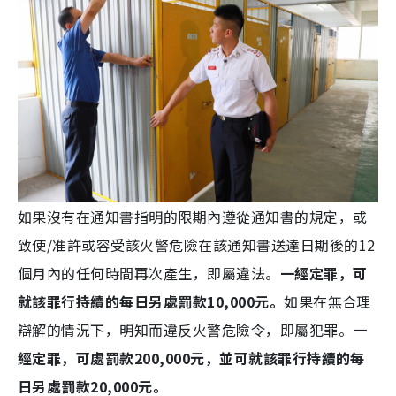
如果沒有在通知書指明的限期內遵從通知書的規定，或
致使/准許或容受該火警危險在該通知書送達日期後的12
個月內的任何時間再次產生，即屬違法。
一經定罪，可
就該罪行持續的每日另處罰款10,000元。
如果在無合理
辯解的情況下，明知而違反火警危險令，即屬犯罪。
一
經定罪，可處罰款200,000元，並可就該罪行持續的每
日另處罰款20,000元。