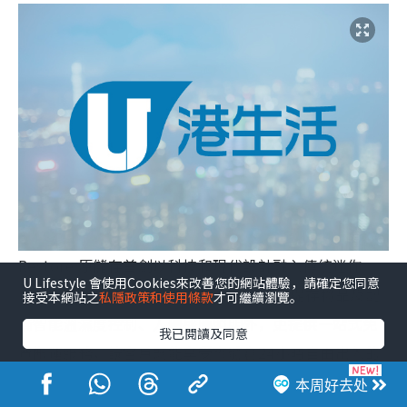
Restore 原儲存首創以科技和現代設計融入傳統迷你
U Lifestyle 會使用Cookies來改善您的網站體驗，請確定您同意
倉，全線分店除了24小時開放、無需預約提存物品及配
接受本網站之
私隱政策和使用條款
才可繼續瀏覽。
備智能溫濕度控制、人體感應照明外，更提供一站式免
我已閱讀及同意
費搬運服務，讓客戶既能享受實體倉24小時自由出入的
便利，又能體驗到最輕鬆無憂的入倉流程。
本周好去处