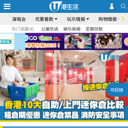
演唱会
优惠着数
玩乐情报
购物情报
热门关键词：
公屋热话
娱乐新闻
定期存款
目錄