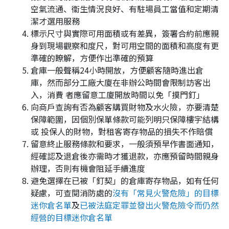
空氣流通、衞生情況良好、有駐場員工當值和定期清
潔才選用服務
標示尺寸與實際可用面積或有差異，簽署合約前應親
身到現場觀察和度尺，對可用空間的面積和高度有更
準確的瞭解，方便作出準確的預算
倉庫一般聲稱24小時開放，方便顧客隨時進出倉
庫，然而部分工廠大廈在非辦公時間會限制訪客出
入，消費 者應留意工廈開放時間以免「摸門釘」
向商戶查詢有否為顧客購買財物及水火險，亦要清楚
保障範圍，因個別保單條款可能列明只保障樓宇結構
或 投保人的財物，對租客寄存物品的損失不作賠償
留意終止服務條款和要求，一般須預早作書面通知，
經確認及退倉後亦需時才獲退款，亦應預留時間親身
辦理，否則有機會阻延手續進度
避免選擇在已被「釘契」的倉庫寄存物品，如有任何
疑慮，可查閱消防處的
沒有「常見火警危險」的目標
迷你倉名單
及
已被法庭定罪並發出火警危險令而仍然
經營的目標迷你倉名單