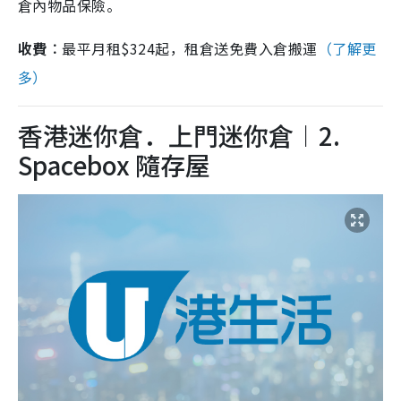
倉內物品保險。
收費︰
最平月租$324起，租倉送免費入倉搬運
（了解更
多）
香港迷你倉．上門迷你倉︱2.
Spacebox 隨存屋