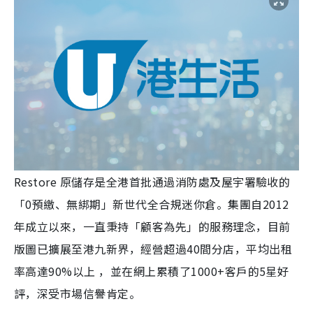
Restore 原儲存是全港首批通過消防處及屋宇署驗收的
「0預繳、無綁期」新世代全合規迷你倉。集團自2012
年成立以來，一直秉持「顧客為先」的服務理念，目前
版圖已擴展至港九新界，經營超過40間分店，平均出租
率高達90%以上 ，並在網上累積了1000+客戶的5星好
評，深受市場信譽肯定。