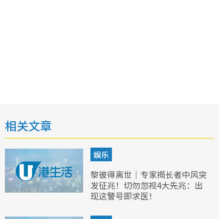
相关文章
娱乐
黎彼得离世｜专家揭长者中风突
发征兆！切勿忽视4大先兆：出
现这警号即求医！