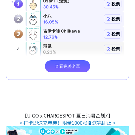
【U GO x CHARGESPOT 夏日消暑企划⚡】
> 打卡即送充电券！限量1000张🔋送完即止 <