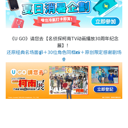
《U GO》请您去【名侦探柯南TV动画播放30周年纪念
展】！
还原经典名场面📹＋30位角色同框📸＋原创限定感谢剧场
🍿