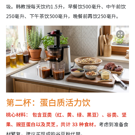
圾。韩教授每天饮约1.5升，早餐饮500毫升、中午前饮
250毫升、下午茶饮500毫升，晚餐前再饮250毫升。
第二杯：蛋白质活力饮
桃心材料： 包含豆类（红、黄、绿、黑豆）、谷类、坚
果、豌豆蛋白以及灵芝，共计 33 种食材。
考虑到准备食
材繁复，建议买现成的谷豆粉代替。