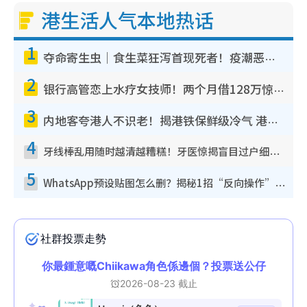
港生活人气本地热话
1
夺命寄生虫｜食生菜狂泻首现死者！疫潮恶化录1.8万宗病例 揭洗菜3大谬误
2
银行高管恋上水疗女技师！两个月借128万惊觉“沉船”沉落火海 揭背后疑似邪教操控卖淫
3
内地客夸港人不识老！揭港铁保鲜级冷气 港人求放过：别投诉
4
牙线棒乱用随时越清越糟糕！牙医惊揭盲目过户细菌恐致蛀牙：这种才是日常真保养
5
WhatsApp预设贴图怎么删？揭秘1招“反向操作”还原简洁界面 附3步实测教程