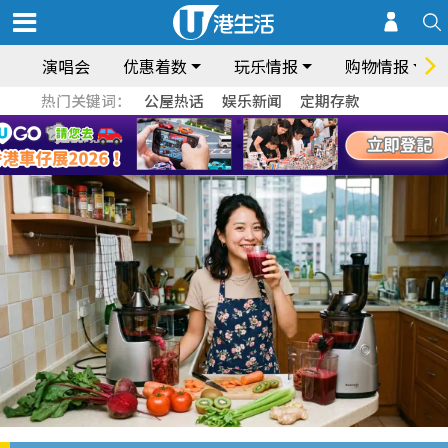
演唱会
优惠着数
玩乐情报
购物情报
热门关键词：
公屋热话
娱乐新闻
定期存款