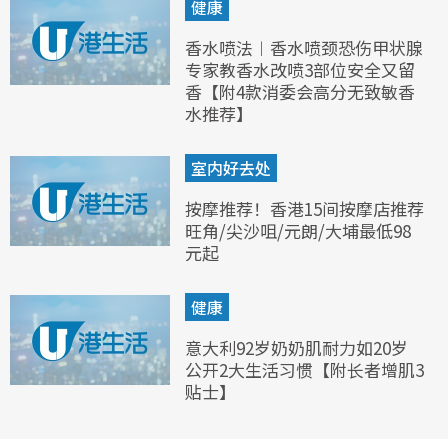
健康
香水喷法︱香水喷颈恐伤甲状腺
专家教香水改喷3部位安全又留
香【附4款消委会高分无致敏香
水推荐】
室内好去处
按摩推荐！香港15间按摩店推荐
旺角/尖沙咀/元朗/大埔最低98
元起
健康
意大利92岁奶奶肌耐力如20岁
公开2大生活习惯【附长者增肌3
贴士】