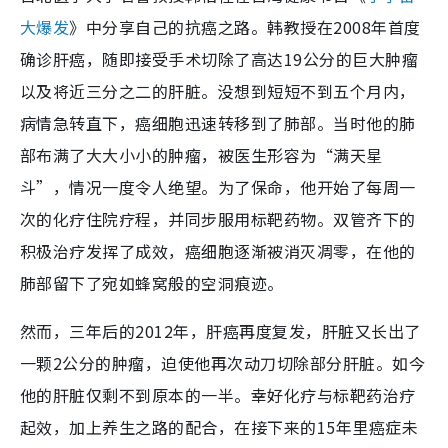
大爆发
》中分享自己的抗癌之路。韩教授在2008年首度
确诊肝癌，随即接受手术切除了高达19公分的巨大肿瘤
以及将近三分之二的肝脏。没想到短短不到五个月内，
病情急转直下，癌细胞迅速转移到了肺部。当时他的肺
部布满了大大小小的肿瘤，被医生形容为“满天星
斗”，情况一度令人绝望。为了保命，他开始了每周一
次的化疗住院疗程，并同步服用标靶药物。双管齐下的
积极治疗发挥了成效，癌细胞逐渐被消灭凋零，在他的
肺部留下了宛如蜂窝般的空洞痕迹。
然而，三年后的2012年，肝癌再度复发，肝脏又长出了
一颗2公分的肿瘤，迫使他再次动刀切除部分肝脏。如今
他的肝脏仅剩不到原本的一半。幸好化疗与标靶药治疗
起效，加上养生之路的配合，在接下来的15年里癌症未