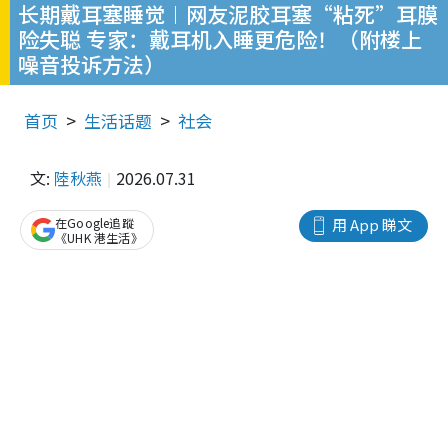
长期戴耳塞睡觉︱网友泥胶耳塞“粘死”耳膜
险失聪 专家：戴耳机入睡更危险！（附楼上
噪音投诉方法）
首页
生活话题
社会
文:
陸秋燕
2026.07.31
在Google追蹤
用 App 睇文
《UHK 港生活》