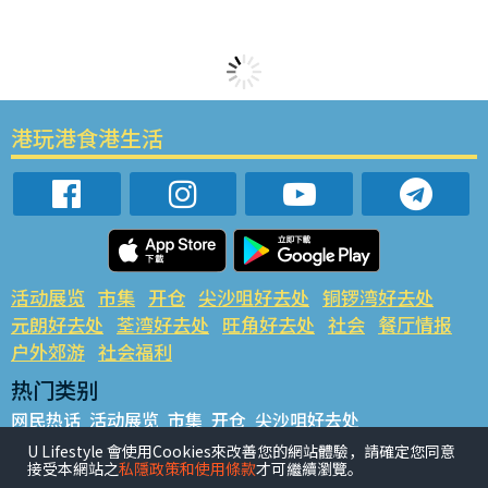
港玩港食港生活
活动展览
市集
开仓
尖沙咀好去处
铜锣湾好去处
元朗好去处
荃湾好去处
旺角好去处
社会
餐厅情报
户外郊游
社会福利
热门类别
网民热话
活动展览
市集
开仓
尖沙咀好去处
铜锣湾好去处
元朗好去处
荃湾好去处
旺角好去处
社会
U Lifestyle 會使用Cookies來改善您的網站體驗，請確定您同意
接受本網站之
私隱政策和使用條款
才可繼續瀏覽。
餐厅情报
户外郊游