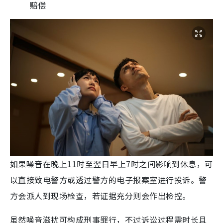
赔偿
如果噪音在晚上11时至翌日早上7时之间影响到休息，可
以直接致电警方或透过警方的电子报案室进行投诉。警
方会派人到现场检查，若证据充分则会作出检控。
虽然噪音滋扰可构成刑事罪行，不过诉讼过程需时长且