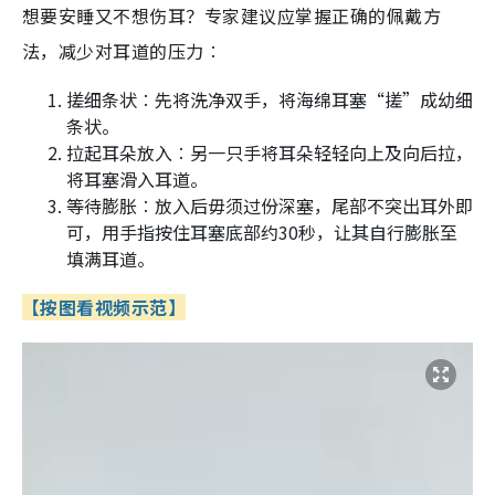
想要安睡又不想伤耳？专家建议应掌握正确的佩戴方
法，减少对耳道的压力︰
搓细条状︰先将洗净双手，将海绵耳塞“搓”成幼细
条状。
拉起耳朵放入︰另一只手将耳朵轻轻向上及向后拉，
将耳塞滑入耳道。
等待膨胀︰放入后毋须过份深塞，尾部不突出耳外即
可，用手指按住耳塞底部约30秒，让其自行膨胀至
填满耳道。
【按图看视频示范】