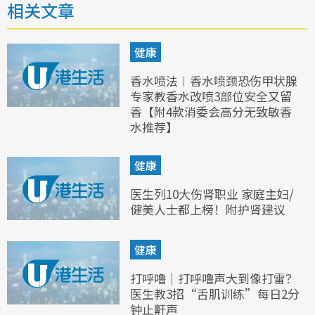
相关文章
健康
香水喷法︱香水喷颈恐伤甲状腺
专家教香水改喷3部位安全又留
香【附4款消委会高分无致敏香
水推荐】
健康
医生列10大伤肾职业 家庭主妇/
健美人士都上榜！附护肾建议
健康
打呼噜｜打呼噜声大到像打雷？
医生教3招“舌肌训练”每日2分
钟止鼾声