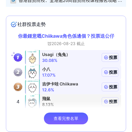
香港自资院校：全港逾20间自资院校课程报名攻略 留位费可退/申请日期/报名链接