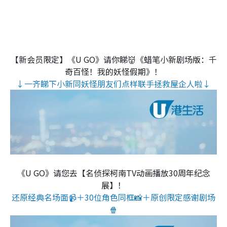
【新会员限定】《U GO》请你睇👹《蜡笔小新剧场版：千
奇百怪！我的妖怪假期》！
↓一齐睇下小新同妖怪朋友们点样联手拯救屋企人啦↓
《U GO》请您去【名侦探柯南TV动画播放30周年纪念
展】！
还原经典名场面📹＋30位角色同框📸＋原创限定感谢剧场
🍿