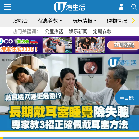
演唱会
优惠着数
玩乐情报
购物情报
热门关键词：
公屋热话
娱乐新闻
定期存款
目錄