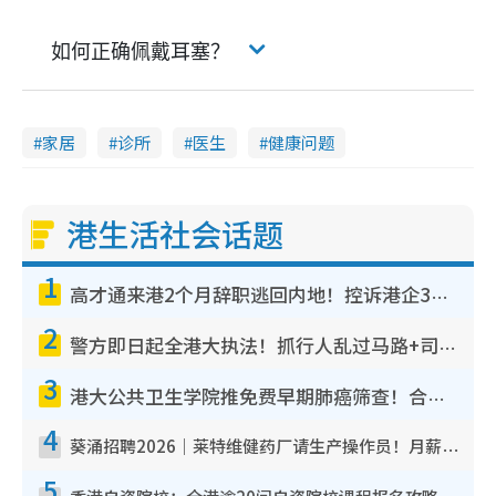
如何正确佩戴耳塞？
家居
诊所
医生
健康问题
港生活社会话题
1
高才通来港2个月辞职逃回内地！控诉港企3宗罪，叹微管理极窒息
2
警方即日起全港大执法！抓行人乱过马路+司机不专注驾驶！乱过马路罚$2000
3
港大公共卫生学院推免费早期肺癌筛查！合资格人士将获全额资助定期血液化验/电脑断层扫描/风险评估
4
葵涌招聘2026｜莱特维健药厂请生产操作员！月薪高达$1.7万 冷气厂房/五天工作/保障双粮
5