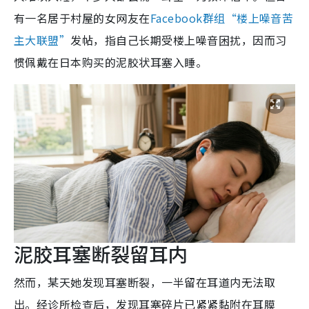
有一名居于村屋的女网友在
Facebook群组“楼上噪音苦
主大联盟”
发帖，指自己长期受楼上噪音困扰，因而习
惯佩戴在日本购买的泥胶状耳塞入睡。
泥胶耳塞断裂留耳内
然而，某天她发现耳塞断裂，一半留在耳道内无法取
出。经诊所检查后，发现耳塞碎片已紧紧黏附在耳膜