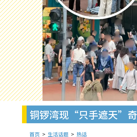
铜锣湾现“只手遮天”奇
首页
生活话题
热话