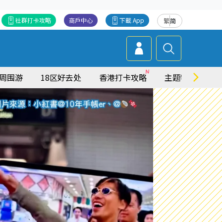
社群打卡攻略
商戶中心
下載 App
繁
简
周围游
18区好去处
香港打卡攻略
主题特集