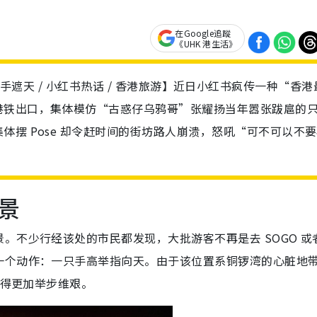
在Google追蹤
《UHK 港生活》
卡 / 只手遮天 / 小红书热话 / 香港旅游】近日小红书疯传一种“香
港铁出口，集体模仿“古惑仔乌鸦哥”张耀扬当年嚣张跋扈的
摆 Pose 却令赶时间的街坊路人崩溃，怒吼“可不可以不
景
。不少行经该处的市民都发现，大批游客不再是去 SOGO 或
一个动作：一只手高举指向天。由于该位置系铜锣湾的心脏地
变得更加举步维艰。