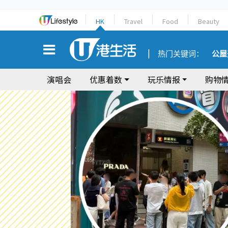
HK
Travel
Food
Beauty
热门关键词：
公屋
演唱会
优惠着数
玩乐情报
购物