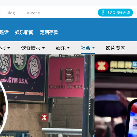
Blog
e-zone
U GO搵好去處
热话
娱乐新闻
定期存款
情报
饮食情报
娱乐
社会
影片专区