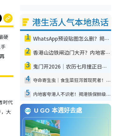
港生活人气本地热话
1
港最硬
WhatsApp预设贴图怎么删？揭秘1招“反向操作”还原简洁界面 附3步实测教程
只手
2
香港山边铁闸边门大开？内地客困惑意义何在！网友神回复：这种叫法理性防御
要再
3
鬼门开2026｜农历七月撞正日全食特别邪？专家警告切忌做一事！揭4大禁忌+2招保平安
4
夺命寄生虫｜食生菜狂泻首现死者！疫潮恶化录1.8万宗病例 揭洗菜3大谬误
5
内地客夸港人不识老！揭港铁保鲜级冷气 港人求放过：别投诉
者时代
U GO 本週好去處
带，大