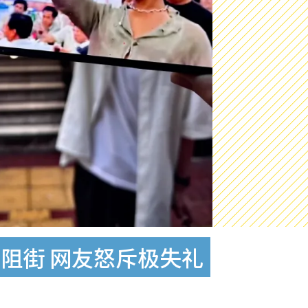
阻街 网友怒斥极失礼