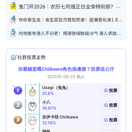
3
鬼门开2026｜农历七月撞正日全食特别邪？专家警告切忌做一事！揭4大禁忌+2招保平安
4
夺命寄生虫｜食生菜狂泻首现死者！疫潮恶化录1.8万宗病例 揭洗菜3大谬误
5
内地客夸港人不识老！揭港铁保鲜级冷气 港人求放过：别投诉