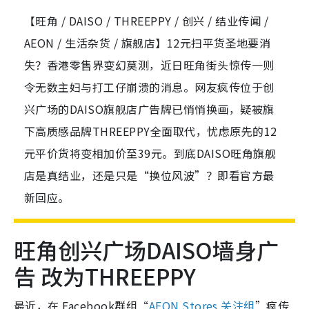
【旺角 / DAISO / THREEPPY / 创兴 / 结业传闻 /
AEON / 生活杂货 / 旗舰店】12元扫平货圣地要消
失？香港零售界变幻莫测，近日旺角街头惊传一则
令无数主妇与打工仔崩溃的消息。网友疯传位于创
兴广场的DAISO旗舰店广告牌已悄悄换画，疑被旗
下高质感品牌THREEPPY全面取代，忧虑原先的12
元平价货将变相加价至39元。到底DAISO旺角旗舰
店是真结业，还是只是“换位风波”？即看官方最
新回应。
旺角创兴广场DAISO墙身广
告 改为THREEPPY
最近，在 Facebook群组“
AEON Stores 关注组
”疯传