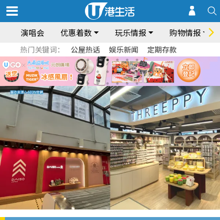
演唱会
优惠着数
玩乐情报
购物情报
热门关键词：
公屋热话
娱乐新闻
定期存款