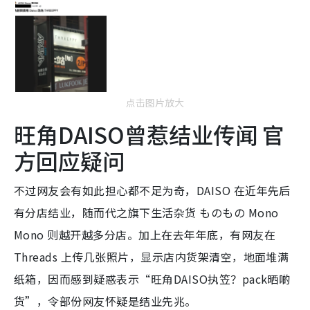
点击图片放大
旺角DAISO曾惹结业传闻 官
方回应疑问
不过网友会有如此担心都不足为奇，DAISO 在近年先后
有分店结业，随而代之旗下生活杂货 ものもの Mono
Mono 则越开越多分店。加上在去年年底，有网友在
Threads 上传几张照片，显示店内货架清空，地面堆满
纸箱，因而感到疑惑表示“旺角DAISO执笠？pack晒啲
货”，令部份网友怀疑是结业先兆。