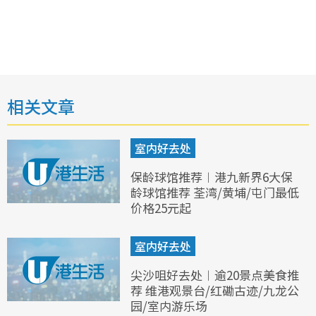
相关文章
室内好去处
保龄球馆推荐︱港九新界6大保
龄球馆推荐 荃湾/黄埔/屯门最低
价格25元起
室内好去处
尖沙咀好去处︱逾20景点美食推
荐 维港观景台/红磡古迹/九龙公
园/室内游乐场