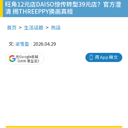
旺角12元店DAISO惊传转型39元店？官方澄
清 揭THREEPPY换画真相
首页
生活话题
热话
文:
梁雪盈
2026.04.29
在Google追蹤
用 App 睇文
《UHK 港生活》