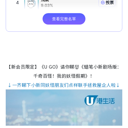
【新会员限定】《U GO》请你睇👹《蜡笔小新剧场版：
千奇百怪！我的妖怪假期》！
↓一齐睇下小新同妖怪朋友们点样联手拯救屋企人啦↓