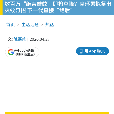
数百万“绝育雄蚊”即将空降？食环署拟祭出
灭蚊奇招 下一代直接“绝后”
首页
生活话题
热话
文:
陳嘉蕙
2026.04.27
在Google追蹤
用 App 睇文
《UHK 港生活》