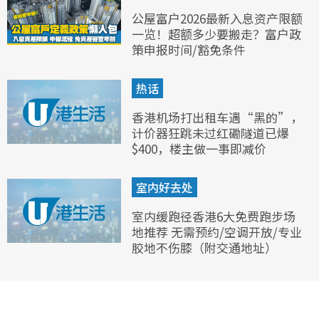
公屋富户2026最新入息资产限额
一览！超额多少要搬走？富户政
策申报时间/豁免条件
热话
香港机场打出租车遇“黑的”，
计价器狂跳未过红磡隧道已爆
$400，楼主做一事即减价
室内好去处
室内缓跑径香港6大免费跑步场
地推荐 无需预约/空调开放/专业
胶地不伤膝（附交通地址）