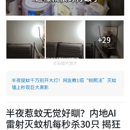
+29
点击图片放大
半夜捉蚊千万别开大灯！网友教1招“侧照法”灭蚊
墙上秒现巨大黑影
半夜惹蚊无觉好瞓？内地AI
雷射灭蚊机每秒杀30只 揭狂