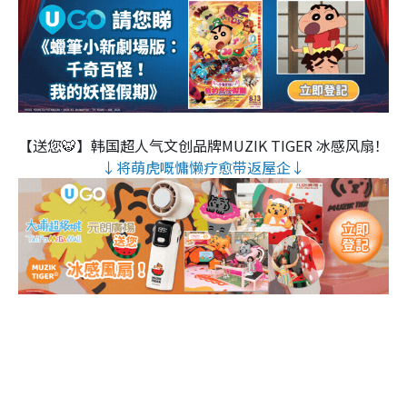
【送您🐯】韩国超人气文创品牌MUZIK TIGER 冰感风扇！
↓将萌虎嘅慵懒疗愈带返屋企↓