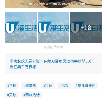
+18
点击图片放大
半夜惹蚊无觉好瞓？内地AI雷射灭蚊机每秒杀30只
揭狂卖千万真相
学校
登革热
科研
指数
基孔肯雅热
灭蚊
网络热话