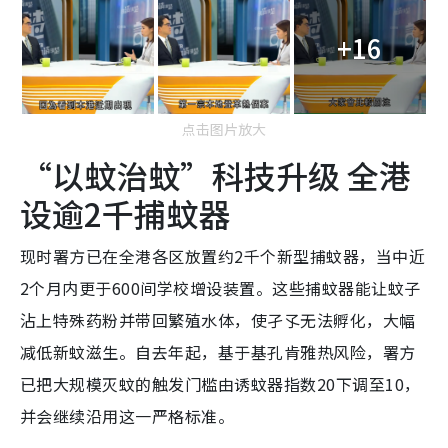
+16
点击图片放大
“以蚊治蚊”科技升级 全港
设逾2千捕蚊器
现时署方已在全港各区放置约2千个新型捕蚊器，当中近
2个月内更于600间学校增设装置。这些捕蚊器能让蚊子
沾上特殊药粉并带回繁殖水体，使孑孓无法孵化，大幅
减低新蚊滋生。自去年起，基于基孔肯雅热风险，署方
已把大规模灭蚊的触发门槛由诱蚊器指数20下调至10，
并会继续沿用这一严格标准。