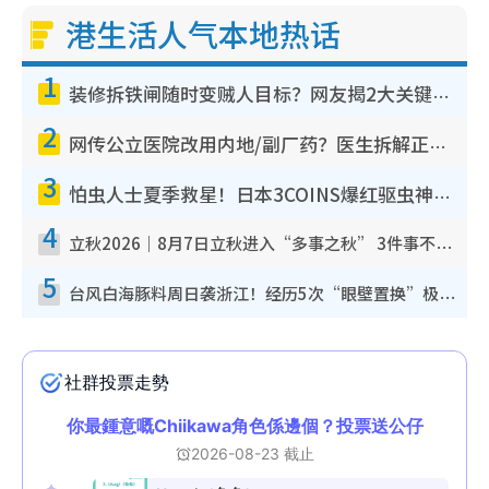
港生活人气本地热话
1
装修拆铁闸随时变贼人目标？网友揭2大关键用途：装新款等于白装？附新旧铁闸分别
2
网传公立医院改用内地/副厂药？医生拆解正副厂分别，揭4类人换药随时出事
3
怕虫人士夏季救星！日本3COINS爆红驱虫神器$45起 1招“全程免触碰”轻松搞定小强
4
立秋2026｜8月7日立秋进入“多事之秋” 3件事不可做！专家教6招开运 清杂物／钱包纳气接好运
5
台风白海豚料周日袭浙江！经历5次“眼壁置换”极罕见 成登陆内地最长途台风