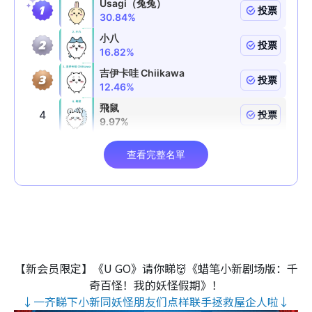
【新会员限定】《U GO》请你睇👹《蜡笔小新剧场版：千
奇百怪！我的妖怪假期》！
↓一齐睇下小新同妖怪朋友们点样联手拯救屋企人啦↓