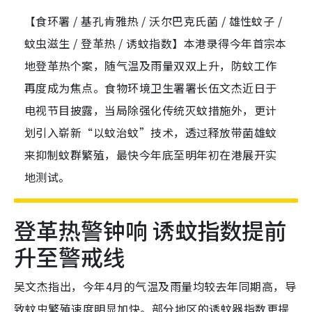
【食环署 / 基孔肯雅热 / 沃尔巴克氏菌 / 雄性蚊子 /
蚊虫滋生 / 登革热 / 诱蚊指数】本港录得今年首宗本
地登革热个案，随气温及雨量双双上升，防蚊工作
再度成为焦点。食物环境卫生署署长伍文杰近日于
电视节目披露，当局除强化传统灭蚊措施外，更计
划引入崭新“以蚊治蚊”技术，透过释放带菌雄蚊
来抑制蚊群繁殖，最快今年底至明年初在港展开实
地测试。
登革热警钟响 诱蚊指数提前
升至警戒线
吴文杰指出，今年4月的气温及雨量均较去年同期高，导
致蚊虫繁殖速度明显加快。部分地区的诱蚊器指数更提