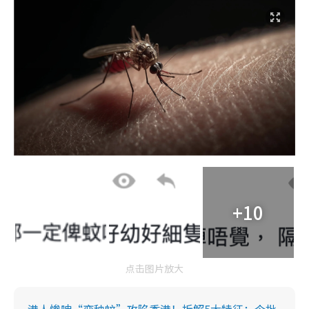
+10
点击图片放大
港人惨呻“变种蚊”攻陷香港！拆解5大特征：今批