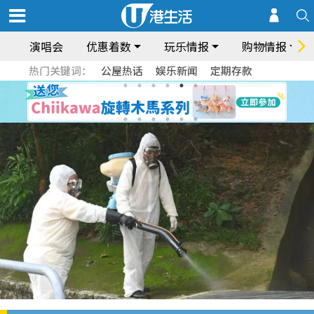
演唱会
优惠着数
玩乐情报
购物情报
热门关键词：
公屋热话
娱乐新闻
定期存款