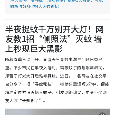
蚊醒咗好多 附4大灭蚊神招
半夜捉蚊千万别开大灯！网
友教1招“侧照法”灭蚊 墙
上秒现巨大黑影
随着春季气温回升，潮湿天气令蚊虫滋生问题日益严
重。不少市民在半夜入睡时，常被蚊子的嗡嗡声滋扰，
却苦于灯光大开后难寻其踪。近日，一名网友在社交平
台分享了一项“寻蚊秘技”，标榜只需短短5分钟，便能
精准定位并消灭恼人蚊子，引发网络热议，更令不少网
友大呼“长知识了”。