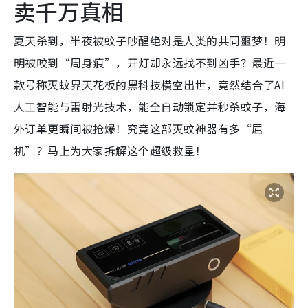
卖千万真相
夏天杀到，半夜被蚊子吵醒绝对是人类的共同噩梦！明
明被咬到“周身痕”，开灯却永远找不到凶手？最近一
款号称灭蚊界天花板的黑科技横空出世，竟然结合了AI
人工智能与雷射光技术，能全自动锁定并秒杀蚊子，海
外订单更瞬间被抢爆！究竟这部灭蚊神器有多“屈
机”？马上为大家拆解这个超级救星！