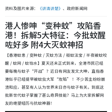
资料及图片来源：
《讲清讲楚》
、政府新闻网
港人惨呻“变种蚊”攻陷香
港！拆解5大特征：今批蚊醒
咗好多 附4大灭蚊神招
【香港蚊患 / 变种蚊 / 灭蚊方法 / 驱蚊法宝 / 半夜被蚊咬
醒 / 蚊网 / 蚊怕水】夏天还未正式到来，全港市民已经
要每晚与蚊子“开战”？近日有网友发文大呻，直指香
港似乎已经提早被蚊虫大军“攻陷” ！不少苦主纷纷崩
溃和应，甚至有人认为世界末日亦与蚊子有关。到底这
批新世代蚊子掌握了甚么奇异技能？马上为大家拆解网
友的绝望经历与抗蚊神器！