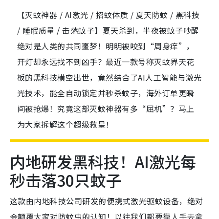
【灭蚊神器 / AI激光 / 招蚊体质 / 夏天防蚊 / 黑科技
/ 睡眠质量 / 击落蚊子】夏天杀到，半夜被蚊子吵醒
绝对是人类的共同噩梦！明明被咬到“周身痒”，
开灯却永远找不到凶手？最近一款号称灭蚊界天花
板的黑科技横空出世，竟然结合了AI人工智能与激光
光技术，能全自动锁定并秒杀蚊子，海外订单更瞬
间被抢爆！究竟这部灭蚊神器有多“屈机”？马上
为大家拆解这个超级救星！
内地研发黑科技！AI激光每
秒击落30只蚊子
这款由内地科技公司研发的便携式激光驱蚊设备，绝对
会颠覆大家对防蚊虫的认知！以往我们都要靠人手去拿