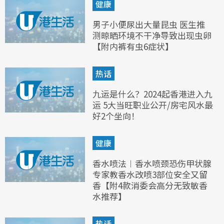
健康
男子小便尿出大量昆虫 医生推
测晾晒环境不干净导致出现虫卵
【附内裤有虫6症状】
热话
九运是什么？2024起香港进入九
运 5大当旺职业公开/房宅风水最
好2个坐向！
健康
香水喷法︱香水喷颈恐伤甲状腺
专家教香水改喷3部位安全又留
香【附4款消委会高分无致敏香
水推荐】
热话