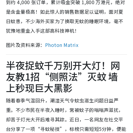
到约 4,000 张订单，累计吸金突破 1,800 万港元，绝对
是含金量极高！如此惊人的销售数据足以证明，面对夏
日蚊患，不少海外买家为了换取无蚊的睡眠环境，毫不
犹豫地重金入手这部高科技神机！
图片及资料来源：
Photon Matrix
半夜捉蚊千万别开大灯！网
友教1招“侧照法”灭蚊 墙
上秒现巨大黑影
随着春季气温回升，潮湿天气令蚊虫滋生问题日益严
重。不少市民在半夜入睡时，常被蚊子的嗡嗡声滋扰，
却苦于灯光大开后难寻其踪。近日，一名网友在社交平
台分享了一项“寻蚊秘技”，标榜只需短短5分钟，便能