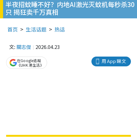
半夜招蚊睡不好？内地AI激光灭蚊机每秒杀30
只 揭狂卖千万真相
首页
生活话题
热话
文:
關志傑
2026.04.23
在Google追蹤
用 App 睇文
《UHK 港生活》