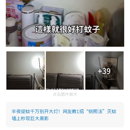
+39
点击图片放大
半夜捉蚊千万别开大灯！网友教1招“侧照法”灭蚊
墙上秒现巨大黑影