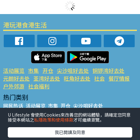
港玩港食港生活
活动展览
市集
开仓
尖沙咀好去处
铜锣湾好去处
元朗好去处
荃湾好去处
旺角好去处
社会
餐厅情报
户外郊游
社会福利
热门类别
网民热话
活动展览
市集
开仓
尖沙咀好去处
铜锣湾好去处
元朗好去处
荃湾好去处
旺角好去处
社会
U Lifestyle 會使用Cookies來改善您的網站體驗，請確定您同意
接受本網站之
私隱政策和使用條款
才可繼續瀏覽。
餐厅情报
户外郊游
热门标签
我已閱讀及同意