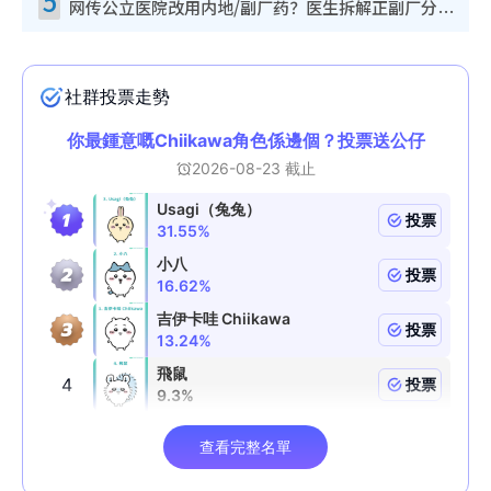
5
网传公立医院改用内地/副厂药？医生拆解正副厂分别，揭4类人换药随时出事