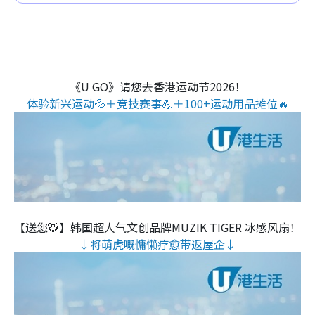
《U GO》请您去香港运动节2026！
体验新兴运动💦＋竞技赛事💪＋100+运动用品摊位🔥
【送您🐯】韩国超人气文创品牌MUZIK TIGER 冰感风扇！
↓将萌虎嘅慵懒疗愈带返屋企↓