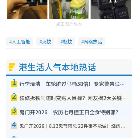
点击图片放大
人工智能
灭蚊
驱蚊
网络热话
港生活人气本地热话
1
行李清洁｜车轮脏过马桶58倍！专家警告忌用酒精擦 教1招免脏手除菌
2
装修拆铁闸随时变贼人目标？网友揭2大关键用途：装新款等于白装？附新旧铁闸分别
3
鬼门开2026｜农历七月撞正日全食特别邪？专家警告切忌做一事！揭4大禁忌+2招保平安
4
鬼门开2026｜8.13鬼节禁忌 22件事不能做！烧肉、刺身要少食？半夜勿吹口哨/打给个电话