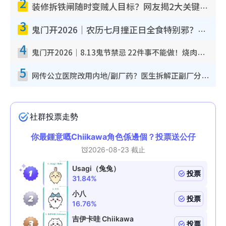
2
装修拆铁闸随时变贼人目标？网友揭2大关键用途：装新款等于白装？附新旧铁闸分别
3
鬼门开2026｜农历七月撞正日全食特别邪？专家警告切忌做一事！揭4大禁忌+2招保平安
4
鬼门开2026｜8.13鬼节禁忌 22件事不能做！烧肉、刺身要少食？半夜勿吹口哨/打给个电话
5
网传公立医院改用内地/副厂药？医生拆解正副厂分别，揭4类人换药随时出事