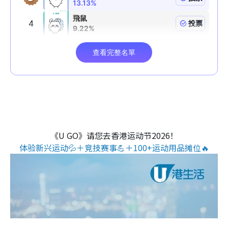
《U GO》请您去香港运动节2026！
体验新兴运动💦＋竞技赛事💪＋100+运动用品摊位🔥