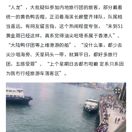
“人龙”，大批疑似参加内地旅行团的旅客，部分戴着
统一的黄色鸭舌帽，正沿着海滨长廊整齐排队，队尾相
当遥远。有网友留言指，这个热闹程度夸张，“未到51
黄金周已经这样，真系觉得油尖旺唔系属于香港人”、
“大陆鸭仔团等上维港游的船”、“没什么事，都少去
尖沙咀海旁、天星码头一带，就算平日，都好多旅行
团，五感受罪”、“上个星期日去都冇咁癫 定系只系因
为我冇行经旅游车落客区”。