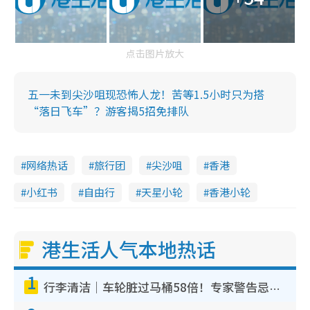
点击图片放大
五一未到尖沙咀现恐怖人龙！苦等1.5小时只为搭
“落日飞车”？游客揭5招免排队
网络热话
旅行团
尖沙咀
香港
小红书
自由行
天星小轮
香港小轮
港生活人气本地热话
1
行李清洁｜车轮脏过马桶58倍！专家警告忌用酒精擦 教1招免脏手除菌