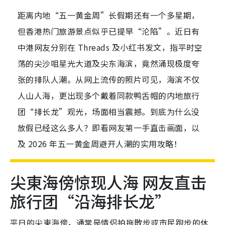
距离内地“五一黄金周”长假期还有一个多星期，
但香港热门旅游景点似乎已提早“沦陷”。近日有
中港网友分别在 Threads 及小红书发文，指平时空
荡的尖沙咀星光大道及尖东海滨，竟然涌现极度夸
张的排队人潮。从网上流传的照片可见，海滨不仅
人山人海，更出现多个戴着同款鸭舌帽的内地旅行
团“排长龙”观光，场面相当震撼。到底为什么没
放假已经这么多人？即看网友第一手直击画面，以
及 2026 年五一黄金周避开人潮的实用攻略！
尖東海傍惊现人海 网友直击
旅行团“沿海排长龙”
平日的尖東海傍，通常是情侣拍拖散步或市民跑步的休