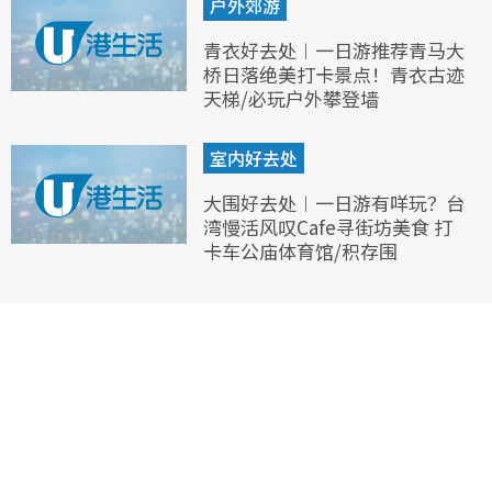
户外郊游
青衣好去处︱一日游推荐青马大
桥日落绝美打卡景点！青衣古迹
天梯/必玩户外攀登墙
室内好去处
大围好去处︱一日游有咩玩？台
湾慢活风叹Cafe寻街坊美食 打
卡车公庙体育馆/积存围