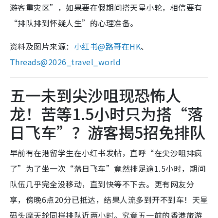
游客重灾区”，如果要在假期间搭天星小轮，相信要有
“排队排到怀疑人生”的心理准备。
资料及图片来源：
小红书@路哥在HK
、
Threads@2026_travel_world
五一未到尖沙咀现恐怖人
龙！苦等1.5小时只为搭“落
日飞车”？游客揭5招免排队
早前有在港留学生在小红书发帖，直呼“在尖沙咀排疯
了”为了坐一次“落日飞车”竟然排足逾1.5小时，期间
队伍几乎完全没移动，直到快等不下去。更有网友分
享，傍晚6点20分已抵达，结果人流多到开不到车！天星
码头摩天轮同样排队近两小时。究竟五一前的香港旅游