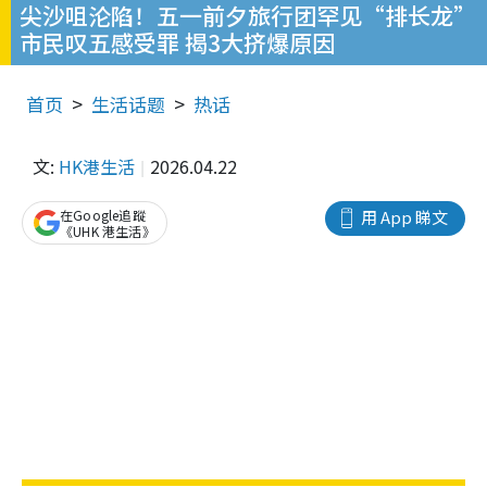
尖沙咀沦陷！五一前夕旅行团罕见“排长龙”
市民叹五感受罪 揭3大挤爆原因
首页
生活话题
热话
文:
HK港生活
2026.04.22
在Google追蹤
用 App 睇文
《UHK 港生活》