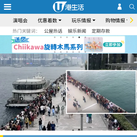
演唱会
优惠着数
玩乐情报
购物情报
热门关键词：
公屋热话
娱乐新闻
定期存款