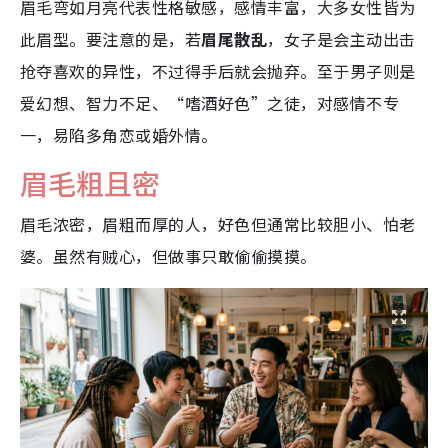
眉毛弯如月亮代表性格敏感，感情丰富，大多女性皆为
此眉型。要注意的是，若
眉尾散乱
，女子是会主动出击
抢夺喜欢的异性，不过得手后就会抛弃。至于男子则是
爱幻想、智力不足、“嗜酒好色”之徒，对感情不专
一，易陷多角恋或婚外情。
眉毛粗且密
眉毛浓密，眉粗而厚的人，好色但通常比较胆小、怕老
婆。虽然有贼心，但做事只敢偷偷摸摸。