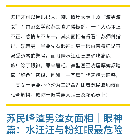
怎样才可以带眼识人，避开情场大话王及“渣男渣
女”？香港玄学家苏民峰师傅提醒，一个人心术正
不正、感情专不专一，其实面相有得看！苏师傅指
出，观察另一半要先看眼神：男士眼白带粉红是容
易受诱惑的警号，而眼睛水汪汪更是偷吃高危一
族！除了眼神，原来眉毛、鼻型甚至嘴唇厚薄都暗
藏“好色”密码，例如“一字眉”代表精力旺盛，
一类女士更要小心沦为二奶命？即看苏民峰师傅面
相全解构，教你一眼看穿大话王及花心萝卜！
苏民峰渣男渣女面相｜眼神
篇：水汪汪与粉红眼最危险