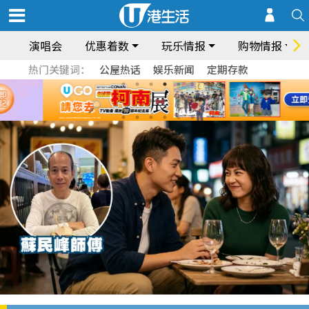
演唱会
优惠着数
玩乐情报
购物情报
热门关键词：
公屋热话
娱乐新闻
定期存款