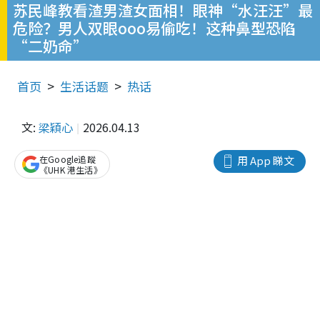
苏民峰教看渣男渣女面相！眼神“水汪汪”最
危险？男人双眼ooo易偷吃！这种鼻型恐陷
“二奶命”
首页
生活话题
热话
文:
梁穎心
2026.04.13
在Google追蹤
用 App 睇文
《UHK 港生活》