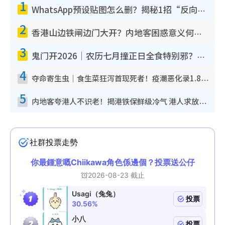
1
WhatsApp预设贴图怎么删？揭秘1招“反向操作”还原简洁界面 附3步实测教程
2
香港山边铁闸边门大开？内地客困惑意义何在！网友神回复：这种叫法理性防御
3
鬼门开2026｜农历七月撞正日全食特别邪？专家警告切忌做一事！揭4大禁忌+2招保平安
4
夺命寄生虫｜食生菜狂泻首现死者！疫潮恶化录1.8万宗病例 揭洗菜3大谬误
5
内地客夸港人不识老！揭港铁保鲜级冷气 港人求放过：别投诉