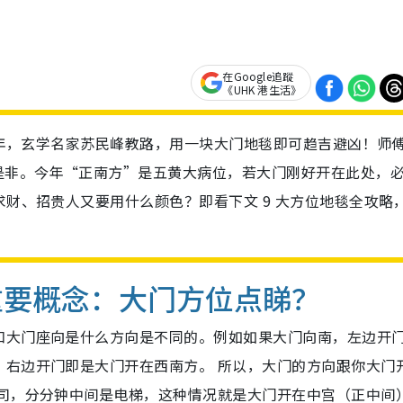
在Google追蹤
《UHK 港生活》
 马年，玄学名家苏民峰教路，用一块大门地毯即可趋吉避凶！师
是非。今年“正南方”是五黄大病位，若大门刚好开在此处，
求财、招贵人又要用什么颜色？即看下文 9 大方位地毯全攻略
重要概念：大门方位点睇？
和大门座向是什么方向是不同的。例如如果大门向南，左边开
；右边开门即是大门开在西南方。 所以，大门的方向跟你大门
公司，分分钟中间是电梯，这种情况就是大门开在中宫（正中间