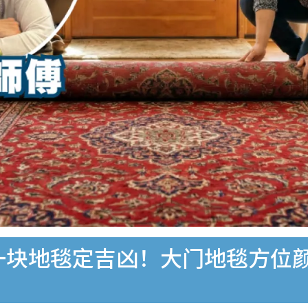
︱一块地毯定吉凶！大门地毯方位