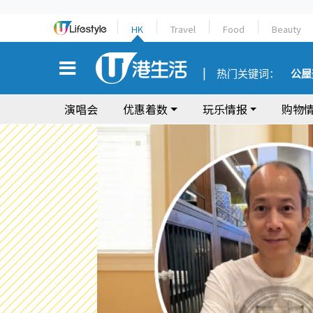
HK
Travel
Food
Beauty
热门关键词：
公屋
演唱会
优惠着数
玩乐情报
购物