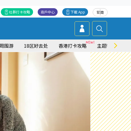
社群打卡攻略
商戶中心
下載 App
繁
简
周围游
18区好去处
香港打卡攻略
主题特集