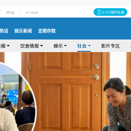
Blog
e-zone
U GO搵好去處
热话
娱乐新闻
定期存款
情报
饮食情报
娱乐
社会
影片专区