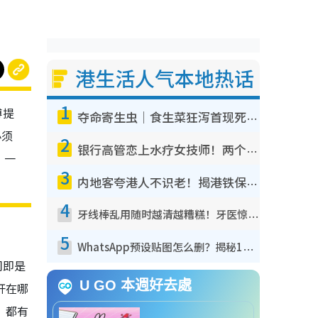
港生活人气本地热话
1
傅提
夺命寄生虫｜食生菜狂泻首现死者！疫潮恶化录1.8万宗病例 揭洗菜3大谬误
必须
2
银行高管恋上水疗女技师！两个月借128万惊觉“沉船”沉落火海 揭背后疑似邪教操控卖淫
，一
3
内地客夸港人不识老！揭港铁保鲜级冷气 港人求放过：别投诉
4
牙线棒乱用随时越清越糟糕！牙医惊揭盲目过户细菌恐致蛀牙：这种才是日常真保养
5
WhatsApp预设贴图怎么删？揭秘1招“反向操作”还原简洁界面 附3步实测教程
门即是
U GO 本週好去處
开在哪
）都有