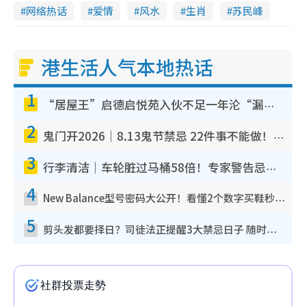
网络热话
爱情
风水
生肖
苏民峰
港生活人气本地热话
1
“居屋王”启德启悦苑入伙不足一年沦“漏水之王”！插座喷火花致大停电 多户业主全屋家电报废
2
鬼门开2026｜8.13鬼节禁忌 22件事不能做！烧肉、刺身要少食？半夜勿吹口哨/打给个电话
3
行李清洁｜车轮脏过马桶58倍！专家警告忌用酒精擦 教1招免脏手除菌
4
New Balance型号密码大公开！看懂2个数字买鞋秒知功能免中伏 附5大热门鞋款
5
剪头发都要择日？司徒法正提醒3大禁忌日子 随时剪走财运！这日剪发恐“剪寿命”？