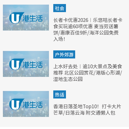
社会
长者卡优惠2026︱乐悠咭长者卡
食买玩逾60项优惠 麦当劳送薯
饼/惠康百佳9折/海洋公园免费
入场！
户外郊游
上水好去处︱逾10大景点及美食
推荐 北区公园赏花/港版心形湖/
湿地生态公园
热话
香港日落圣地Top10！打卡大片
芒草/日落云海 附交通懒人包