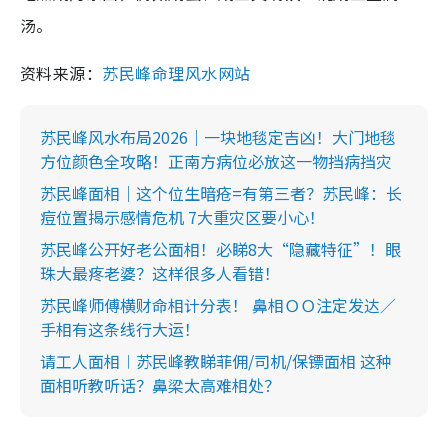
汤。
资料来源：
苏民峰命理风水网站
苏民峰风水布局2026｜一块地毯定吉凶！大门地毯
方位颜色全攻略！正南方病位必放这一物挡病挡灾
苏民峰面相｜这个位生暗疮=有第三者？苏民峰：长
痘位置揭示感情危机 7大重灾区要小心！
苏民峰公开好老公面相！必睇8大“隐藏特征”！眼
珠大最疼老婆？这样很多人看错！
苏民峰师傅横财命相计分表！ 鼻相ＯＯ注定发达／
手相有这条线行大运！
请工人面相︱苏民峰教睇菲佣/司机/保镖面相 这种
面相听教听话？鼻梁太高难相处？