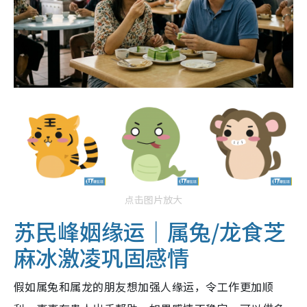
点击图片放大
苏民峰姻缘运｜属兔/龙食芝
麻冰激凌巩固感情
假如属兔和属龙的朋友想加强人缘运，令工作更加顺