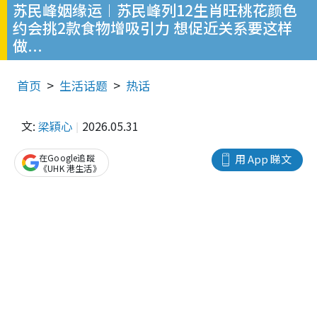
苏民峰姻缘运︱苏民峰列12生肖旺桃花颜色
约会挑2款食物增吸引力 想促近关系要这样
做...
首页
生活话题
热话
文:
梁穎心
2026.05.31
在Google追蹤
用 App 睇文
《UHK 港生活》