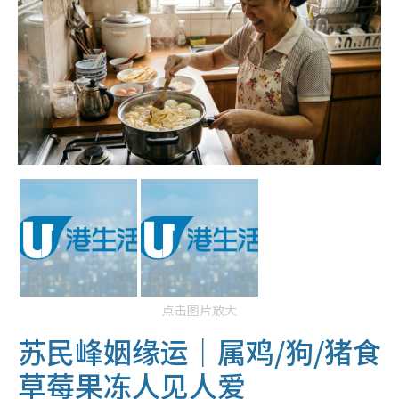
点击图片放大
苏民峰姻缘运｜属鸡/狗/猪食
草莓果冻人见人爱