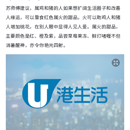
苏师傅建议，属鸡和猪的人如果想扩阔生活圈子和改善
人缘运，可以靠食红色属火的甜品。火可以助鸡人和猪
人增加桃花，在别人眼中显得人见人爱。属火的甜品，
主要颜色是红、橙及紫，品尝草莓果冻、鲜灯啫喱不但
消暑醒神，亦令你艳光四射。