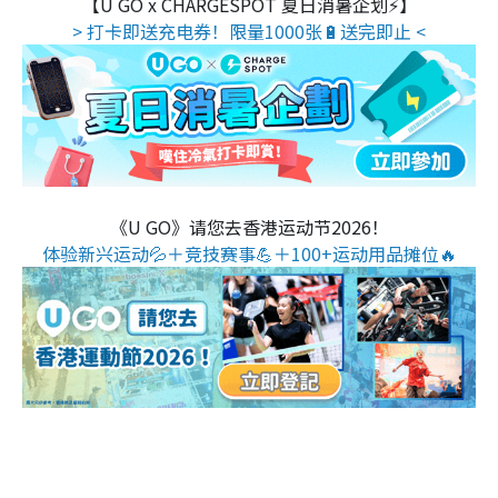
【U GO x CHARGESPOT 夏日消暑企划⚡】
> 打卡即送充电券！限量1000张🔋送完即止 <
《U GO》请您去香港运动节2026！
体验新兴运动💦＋竞技赛事💪＋100+运动用品摊位🔥