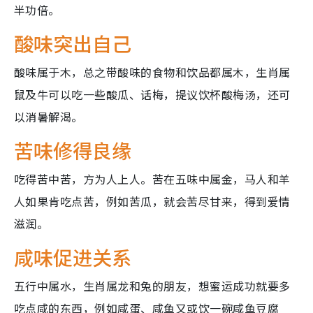
半功倍。
酸味突出自己
酸味属于木，总之带酸味的食物和饮品都属木，生肖属
鼠及牛可以吃一些酸瓜、话梅，提议饮杯酸梅汤，还可
以消暑解渴。
苦味修得良缘
吃得苦中苦，方为人上人。苦在五味中属金，马人和羊
人如果肯吃点苦，例如苦瓜，就会苦尽甘来，得到爱情
滋润。
咸味促进关系
五行中属水，生肖属龙和兔的朋友，想蜜运成功就要多
吃点咸的东西，例如咸蛋、咸鱼又或饮一碗咸鱼豆腐