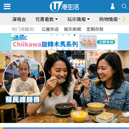
演唱会
优惠着数
玩乐情报
购物情报
热门关键词：
公屋热话
娱乐新闻
定期存款