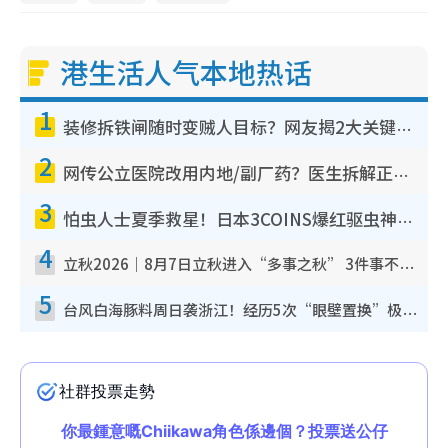
港生活人气本地热话
1
装修拆铁闸随时变贼人目标？网友揭2大关键用途：装新款等于白装？附新旧铁闸分别
2
网传公立医院改用内地/副厂药？医生拆解正副厂分别，揭4类人换药随时出事
3
怕虫人士夏季救星！日本3COINS爆红驱虫神器$45起 1招“全程免触碰”轻松搞定小强
4
立秋2026｜8月7日立秋进入“多事之秋” 3件事不可做！专家教6招开运 清杂物／钱包纳气接好运
5
台风白海豚料周日袭浙江！经历5次“眼壁置换”极罕见 成登陆内地最长途台风