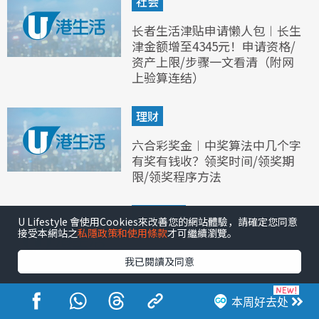
社会
长者生活津贴申请懒人包︱长生
津金额增至4345元！申请资格/
资产上限/步骤一文看清（附网
上验算连结）
理财
六合彩奖金︱中奖算法中几个字
有奖有钱收？领奖时间/领奖期
限/领奖程序方法
户外郊游
U Lifestyle 會使用Cookies來改善您的網站體驗，請確定您同意
接受本網站之
私隱政策和使用條款
才可繼續瀏覽。
九龙寨城公园︱九龙寨城公园设
施展览一文看清！45分钟免费导
我已閱讀及同意
赏团/交通方式一览
本周好去处