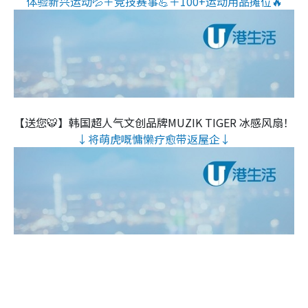
体验新兴运动💦＋竞技赛事💪＋100+运动用品摊位🔥
【送您🐯】韩国超人气文创品牌MUZIK TIGER 冰感风扇！
↓将萌虎嘅慵懒疗愈带返屋企↓