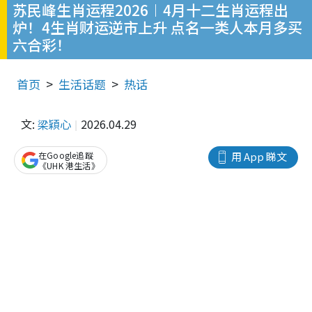
苏民峰生肖运程2026︱4月十二生肖运程出
炉！4生肖财运逆市上升 点名一类人本月多买
六合彩！
首页
生活话题
热话
文:
梁穎心
2026.04.29
在Google追蹤
用 App 睇文
《UHK 港生活》