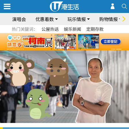
演唱会
优惠着数
玩乐情报
购物情报
热门关键词：
公屋热话
娱乐新闻
定期存款