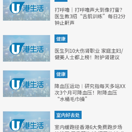
打呼噜｜打呼噜声大到像打雷？
医生教3招“舌肌训练”每日2分
钟止鼾声
健康
医生列10大伤肾职业 家庭主妇/
健美人士都上榜！附护肾建议
健康
降血压运动︱研究指每天多站XX
次3个月可降血压！附降血压
“水桶毛巾操”
室内好去处
室内缓跑径香港6大免费跑步场