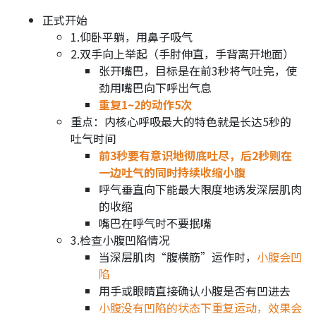
正式开始
1.仰卧平躺，用鼻子吸气
2.双手向上举起（手肘伸直，手背离开地面）
张开嘴巴，目标是在前3秒将气吐完，使
劲用嘴巴向下呼出气息
重复1~2的动作5次
重点：内核心呼吸最大的特色就是长达5秒的
吐气时间
前3秒要有意识地彻底吐尽，后2秒则在
一边吐气的同时持续收缩小腹
呼气垂直向下能最大限度地诱发深层肌肉
的收缩
嘴巴在呼气时不要抿嘴
3.检查小腹凹陷情况
当深层肌肉“腹横筋”运作时，
小腹会凹
陷
用手或眼睛直接确认小腹是否有凹进去
小腹没有凹陷的状态下重复运动，效果会