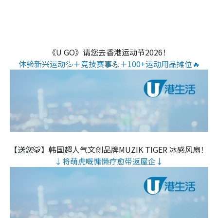
《U GO》请您去香港运动节2026！
体验新兴运动💦＋竞技赛事💪＋100+运动用品摊位🔥
【送您🐯】韩国超人气文创品牌MUZIK TIGER 冰感风扇！
↓将萌虎嘅慵懒疗愈带返屋企↓