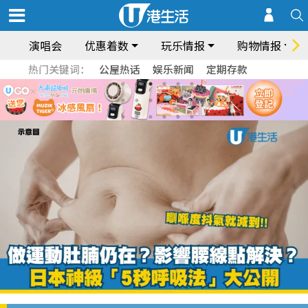
演唱会
优惠着数
玩乐情报
购物情报
热门关键词：
公屋热话
娱乐新闻
定期存款