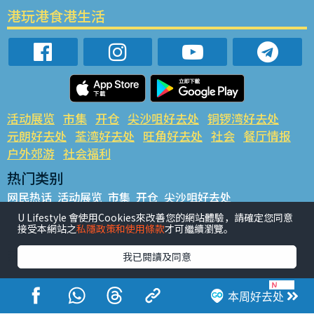
港玩港食港生活
活动展览
市集
开仓
尖沙咀好去处
铜锣湾好去处
元朗好去处
荃湾好去处
旺角好去处
社会
餐厅情报
户外郊游
社会福利
热门类别
网民热话
活动展览
市集
开仓
尖沙咀好去处
铜锣湾好去处
元朗好去处
荃湾好去处
旺角好去处
社会
U Lifestyle 會使用Cookies來改善您的網站體驗，請確定您同意
接受本網站之
私隱政策和使用條款
才可繼續瀏覽。
餐厅情报
户外郊游
热门标签
我已閱讀及同意
#UGO揾好去处
#人气活动推介
#美食社群热话
#亲子玩乐好去处
#ULifestyle应用程式
#限时抢
本周好去处
#UJetso礼物放送
#ULifestyle商户中心
#著数
#网络热话