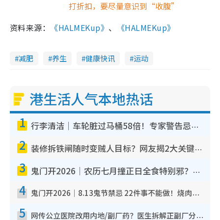
打折扣，要尽量意识到“收腹”
资料来源：
《HALMEKup》
、
《HALMEKup》
减肥
养生
健康快讯
运动
港生活人气本地热话
1
行李清洁｜车轮脏过马桶58倍！专家警告忌用酒精擦 教1招免脏手除菌
2
装修拆铁闸随时变贼人目标？网友揭2大关键用途：装新款等于白装？附新旧铁闸分别
3
鬼门开2026｜农历七月撞正日全食特别邪？专家警告切忌做一事！揭4大禁忌+2招保平安
4
鬼门开2026｜8.13鬼节禁忌 22件事不能做！烧肉、刺身要少食？半夜勿吹口哨/打给个电话
5
网传公立医院改用内地/副厂药？医生拆解正副厂分别，揭4类人换药随时出事