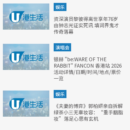
娱乐
资深演员黎彼得离世享年76岁
由钟志光证实死讯 填词界鬼才
传奇落幕
演唱会
银赫 "be:WARE OF THE
RABBIT" FANCON 香港站 2026
活动详情/日期/时间/地点/票价
一览
娱乐
《夫妻的博弈》郭柏妍亲自拆解
绿茶小三无辜妆容：“重手胭脂
妆”落足心思有玄机