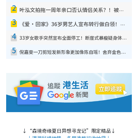
2
叶泓文拍拖一周年亲口否认情侣关系？！被质疑感情造假竟称GM“普通同事”
3
《爱·回家》36岁男艺人宣布转行做白领！卸下艺人身份回归素人平淡生活
4
33岁女歌手突然宣布全面停工！断崖式暴瘦疑身体亮红灯！声明曝：将暂时淡出
5
倪嘉雯一刀剪短发新形象更加像陈自瑶！舍弃金色长发造型气质大变超惊喜
↓“森境奇缘夏日异想寻龙记”限定精品↓