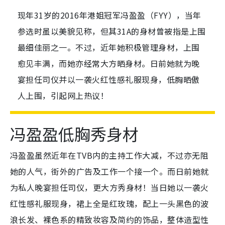
现年31岁的2016年港姐冠军冯盈盈（FYY），当年
参选时虽以美貌见称，但其31A的身材曾被指是上围
最细佳丽之一。不过，近年她积极管理身材，上围
愈见丰满，而她亦经常大方晒身材。日前她就为晚
宴担任司仪并以一袭火红性感礼服现身，低胸晒傲
人上围，引起网上热议！
冯盈盈低胸秀身材
冯盈盈虽然近年在TVB内的主持工作大减，不过亦无阻
她的人气，街外的广告及工作一个接一个。而日前她就
为私人晚宴担任司仪，更大方秀身材！当日她以一袭火
红性感礼服现身，裙上全是红玫瑰，配上一头黑色的波
浪长发、裸色系的精致妆容及简约的饰品，整体造型性