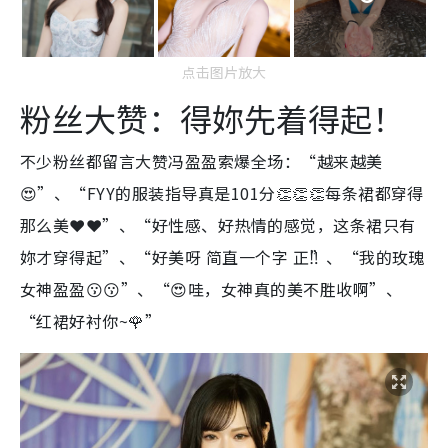
点击图片放大
粉丝大赞：得妳先着得起！
不少粉丝都留言大赞冯盈盈索爆全场：“越来越美
😍”、“FYY的服装指导真是101分👏👏👏每条裙都穿得
那么美❤️❤️”、“好性感、好热情的感觉，这条裙只有
妳才穿得起”、“好美呀 简直一个字 正‼️”、“我的玫瑰
女神盈盈😗😗”、“😍哇，女神真的美不胜收啊”、
“红裙好衬你~🌹”