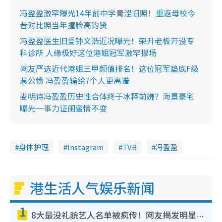
冯盈盈激罕曝光14年前中学青涩旧照！重返母校今
昔对比照当年撞脸高钧贤
冯盈盈医生旧爱钟文浩近况曝光！荣升老板开设专
科诊所 人缘极好这位港姐冠军激罕撑场
网友严选近代港姐三甲颜值排名！这位冠军垫底F级
惹公愤 冯盈盈输给7个人更离谱
麦明诗冯盈盈历史性合体终于冰释前嫌？海景豪宅
曝光一事力证闺蜜情不变
身体护理
Instagram
TVB
冯盈盈
港生活人气娱乐新闻
1
8大最没礼貌艺人名单被疯传！网友揭发明星真面目，一致数落这一位是无品天花板？