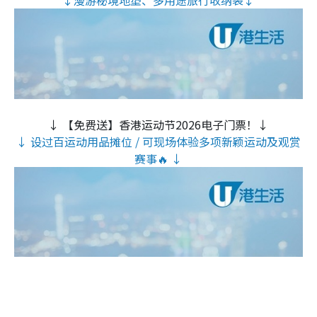
↓漫游秘境地垫、多用途旅行收纳袋↓
↓ 【免费送】香港运动节2026电子门票！↓
↓ 设过百运动用品摊位 / 可现场体验多项新颖运动及观赏
赛事🔥 ↓