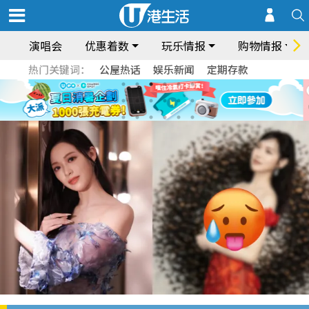
演唱会
优惠着数
玩乐情报
购物情报
热门关键词：
公屋热话
娱乐新闻
定期存款