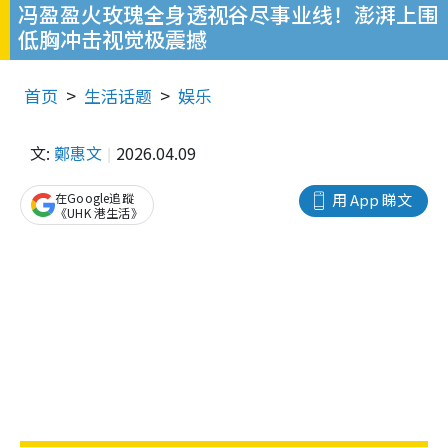
冯盈盈火玫瑰全身透视谷尽事业线！澎湃上围
低胸冲击视觉极震撼
首页
生活话题
娱乐
文:
鄭惠文
2026.04.09
在Google追蹤
用 App 睇文
《UHK 港生活》