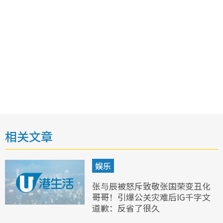
相关文章
娱乐
张与辰被怒斥致敬张国荣变丑化
哥哥！引爆公关灾难后IG千字文
道歉：反省了很久