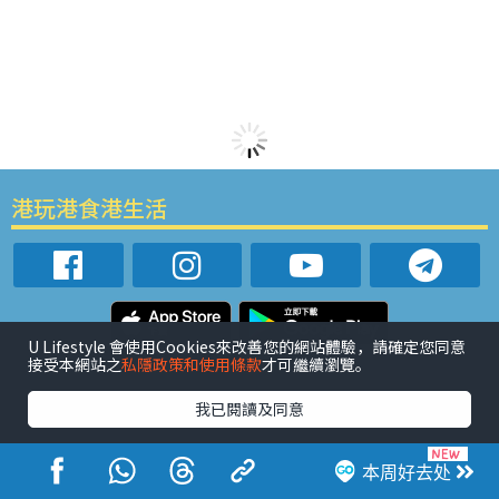
港玩港食港生活
U Lifestyle 會使用Cookies來改善您的網站體驗，請確定您同意
接受本網站之
私隱政策和使用條款
才可繼續瀏覽。
活动展览
市集
开仓
尖沙咀好去处
铜锣湾好去处
元朗好去处
荃湾好去处
旺角好去处
社会
餐厅情报
我已閱讀及同意
户外郊游
社会福利
热门类别
本周好去处
网民热话
活动展览
市集
开仓
尖沙咀好去处