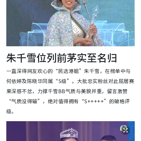
朱千雪位列前茅实至名归
一直深得网友欢心的“民选港姐”朱千雪，在榜单中与
何依婷及陈晓华同属“S级”。大批忠实粉丝对此屈居赛
果深感不忿，力撑千雪BB气质与美貌并重，留言激赞
“气质没得输”，绝对值得拥有“S+++++”的破格评
级。