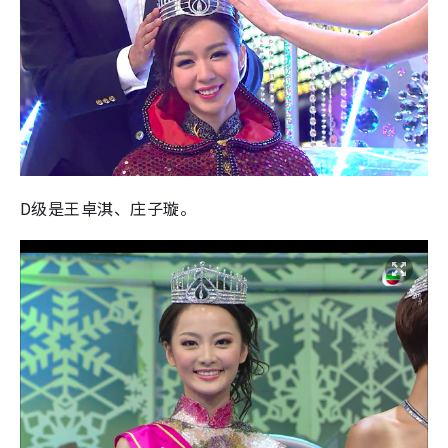
D级是王卓淇、庄子璇。