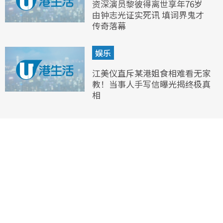
资深演员黎彼得离世享年76岁
由钟志光证实死讯 填词界鬼才
传奇落幕
娱乐
江美仪直斥某港姐食相难看无家
教！当事人手写信曝光揭终极真
相