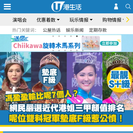
演唱会
优惠着数
玩乐情报
购物情报
热门关键词：
公屋热话
娱乐新闻
定期存款