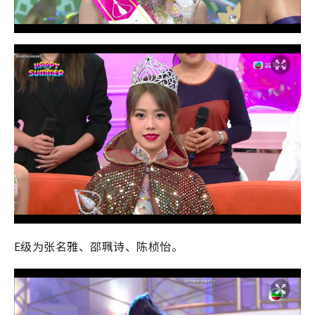
E级为张名雅、邵珮诗、陈桢怡。