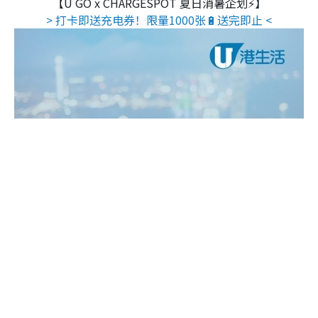
【U GO x CHARGESPOT 夏日消暑企划⚡】
> 打卡即送充电券！限量1000张🔋送完即止 <