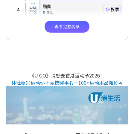
《U GO》请您去香港运动节2026！
体验新兴运动💦＋竞技赛事💪＋100+运动用品摊位🔥