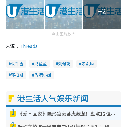
+2
点击图片放大
来源︰
Threads
朱千雪
冯盈盈
刘佩玥
陈凯琳
郭柏妍
香港小姐
港生活人气娱乐新闻
1
《爱·回家》隐形富豪卧虎藏龙！盘点12位财气逼人的有钱艺人：这位美女3亿身家不愁做
2