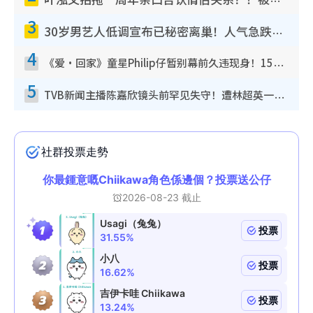
叶泓文拍拖一周年亲口否认情侣关系？！被质疑感情造假竟称GM“普通同事”
3
30岁男艺人低调宣布已秘密离巢！人气急跌变失踪人口：“这几年过得并不容易”
4
《爱·回家》童星Philip仔暂别幕前久违现身！15岁近况暴风成长长高变帅气少年
5
TVB新闻主播陈嘉欣镜头前罕见失守！遭林超英一句话突袭吓坏当场大笑