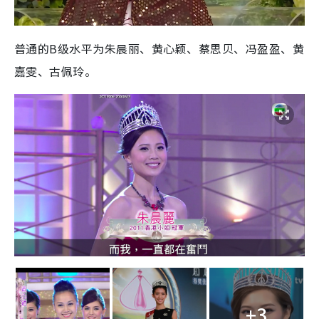
普通的B级水平为朱晨丽、黄心颖、蔡思贝、冯盈盈、黄
嘉雯、古佩玲。
+3