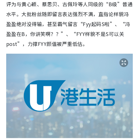
评为与黄心颖、蔡思贝、古佩玲等人同级的“B级”普通
水平。大批粉丝随即留言表达强烈不满，直指论样貌冯
盈盈绝对没得输，甚至霸气留言“Fyy起码S啦”、“冯
盈盈在B，你讲笑啊？？”、“FYY样貌不是S可以关
post”，力撑FYY颜值被严重低估。