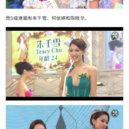
而S级港姐有朱千雪、何依婷和陈晓华。