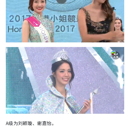
A级为刘颖璇、谢嘉怡。