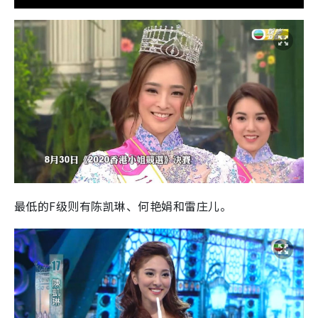
最低的F级则有陈凯琳、何艳娟和雷庄儿。