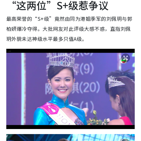
“这两位”S+级惹争议
最高荣誉的“S+级”竟然由同为港姐季军的刘佩玥与郭
柏妍爆冷夺得。大批网友对此评级大感不惑，直指刘佩
玥外貌未达神级水平最多只值A级。