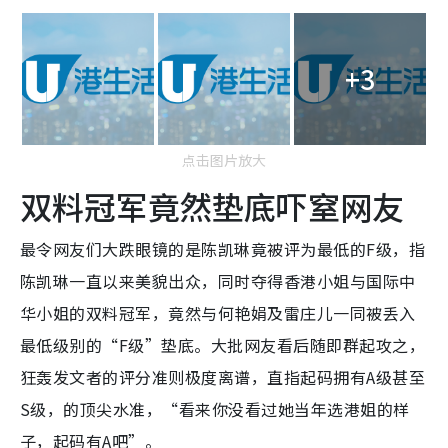
+3
点击图片放大
双料冠军竟然垫底吓窒网友
最令网友们大跌眼镜的是陈凯琳竟被评为最低的F级，指
陈凯琳一直以来美貌出众，同时夺得香港小姐与国际中
华小姐的双料冠军，竟然与何艳娟及雷庄儿一同被丢入
最低级别的“F级”垫底。大批网友看后随即群起攻之，
狂轰发文者的评分准则极度离谱，直指起码拥有A级甚至
S级，的顶尖水准，“看来你没看过她当年选港姐的样
子，起码有A吧”。