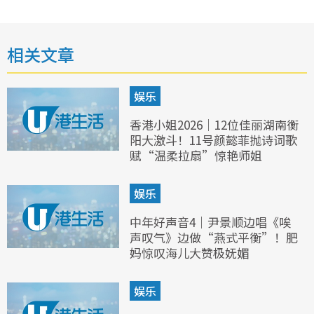
相关文章
娱乐
香港小姐2026｜12位佳丽湖南衡
阳大激斗！11号颜懿菲抛诗词歌
赋“温柔拉扇”惊艳师姐
娱乐
中年好声音4｜尹景顺边唱《唉
声叹气》边做“燕式平衡”！肥
妈惊叹海儿大赞极妩媚
娱乐