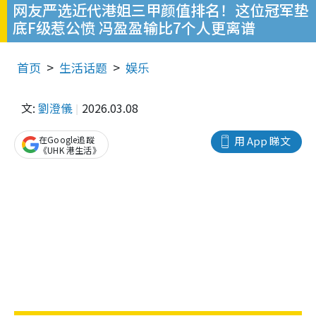
网友严选近代港姐三甲颜值排名！这位冠军垫
底F级惹公愤 冯盈盈输比7个人更离谱
首页
生活话题
娱乐
文:
劉澄儀
2026.03.08
在Google追蹤
用 App 睇文
《UHK 港生活》