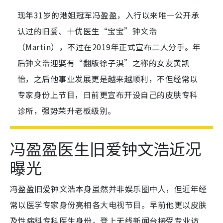
现年31岁的港姐冠军冯盈盈，入行以来唯一公开承
认过的旧爱、十优医生“宝宝”钟文浩
（Martin），不过在2019年正式宣布二人分手。年
后钟文浩迎娶有“翻版徐子淇”之称的女友黄凯
怡，之后他事业发展更是越来越顺利，不但经常以
专家身份上节目，日前更宣布开设自己的皮肤专科
诊所，强势荣升老板级别。
冯盈盈医生旧爱钟文浩近况
曝光
冯盈盈旧爱钟文浩本身虽然并非娱乐圈中人，但近年经
常以医学专家身份亮相各大电视节目。早前他更以皮肤
及性病科专科医生身份，登上无线新闻台接受专业访