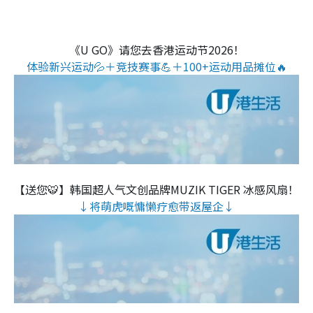
《U GO》请您去香港运动节2026！
体验新兴运动💦＋竞技赛事💪＋100+运动用品摊位🔥
【送您🐯】韩国超人气文创品牌MUZIK TIGER 冰感风扇！
↓将萌虎嘅慵懒疗愈带返屋企↓