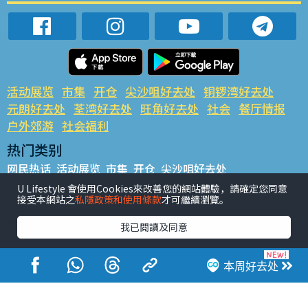
活动展览
市集
开仓
尖沙咀好去处
铜锣湾好去处
元朗好去处
荃湾好去处
旺角好去处
社会
餐厅情报
户外郊游
社会福利
热门类别
网民热话
活动展览
市集
开仓
尖沙咀好去处
铜锣湾好去处
元朗好去处
荃湾好去处
旺角好去处
社会
U Lifestyle 會使用Cookies來改善您的網站體驗，請確定您同意
接受本網站之
私隱政策和使用條款
才可繼續瀏覽。
餐厅情报
户外郊游
热门标签
我已閱讀及同意
#UGO揾好去处
#人气活动推介
#美食社群热话
#亲子玩乐好去处
#ULifestyle应用程式
#限时抢
本周好去处
#UJetso礼物放送
#ULifestyle商户中心
#著数
#网络热话
香港经济日报版权所有©2026