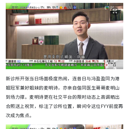
新诊所开张当日场面极度热闹，连昔日与冯盈盈同为港
姐冠军兼好姐妹的麦明诗，亦亲自偕同医生哥哥麦明山
到场力撑。麦明诗更在社交平台的限时动态上高调晒出
合照送上祝贺，标注了诊所位置，瞬间令这位FYY前度再
次成为焦点。