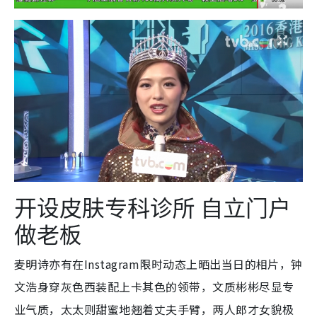
开设皮肤专科诊所 自立门户
做老板
麦明诗亦有在Instagram限时动态上晒出当日的相片，钟
文浩身穿灰色西装配上卡其色的领带，文质彬彬尽显专
业气质，太太则甜蜜地翘着丈夫手臂，两人郎才女貌极