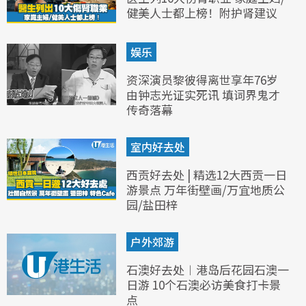
健美人士都上榜！附护肾建议
娱乐
资深演员黎彼得离世享年76岁
由钟志光证实死讯 填词界鬼才
传奇落幕
室内好去处
西贡好去处 | 精选12大西贡一日
游景点 万年街壁画/万宜地质公
园/盐田梓
户外郊游
石澳好去处︱港岛后花园石澳一
日游 10个石澳必访美食打卡景
点