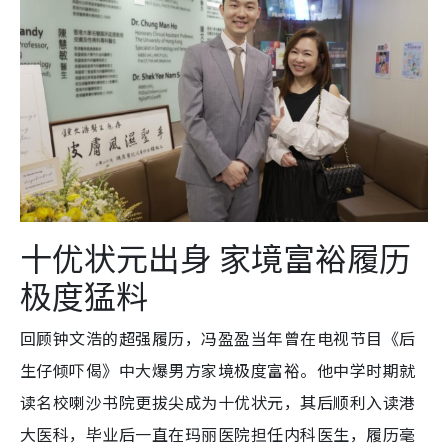
十优状元出身
家境富裕履历
极度猛料
回顾钟文浩的超强履历，冯盈盈当年曾在电视节目《后
生仔倾吓偈》中大爆男方家境极度富裕。他中学时期就
读名校喇沙书院更拔尖成为十优状元，其后顺利入读港
大医科，毕业后一直在玛丽医院担任内科医生，履历毫