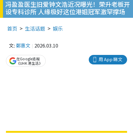
冯盈盈医生旧爱钟文浩近况曝光！荣升老板开
设专科诊所 人缘极好这位港姐冠军激罕撑场
首页
生活话题
娱乐
文:
鄭惠文
2026.03.10
在Google追蹤
用 App 睇文
《UHK 港生活》