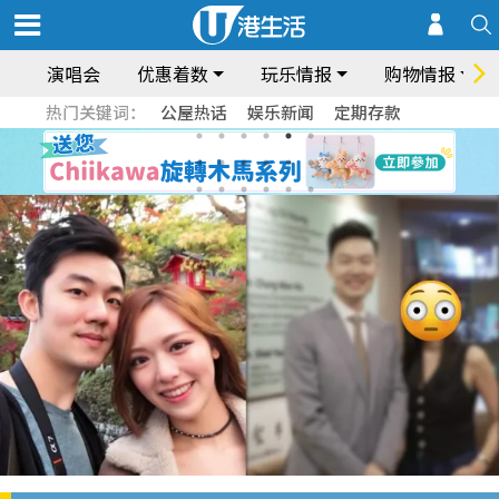
演唱会
优惠着数
玩乐情报
购物情报
热门关键词：
公屋热话
娱乐新闻
定期存款