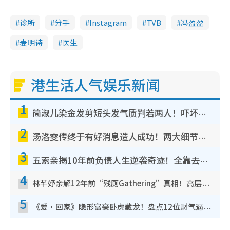
诊所
分手
Instagram
TVB
冯盈盈
麦明诗
医生
港生活人气娱乐新闻
1
简淑儿染金发剪短头发气质判若两人！吓坏老公麦大力都认不出：“你做什么？”
2
汤洛雯传终于有好消息造人成功！两大细节曝孕味极浓引猜测：大肚婆先会咁！
3
五索亲揭10年前负债人生逆袭奇迹！全靠去一地方转运后即遇上马先生
4
林芊妤亲解12年前“残厕Gathering”真相！高层解约一句话重创尊严，至今拒返TVB
5
《爱·回家》隐形富豪卧虎藏龙！盘点12位财气逼人的有钱艺人：这位美女3亿身家不愁做