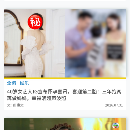
全港
.
娱乐
40岁女艺人IG宣布怀孕喜讯，喜迎第二胎！三年抱两
再做妈妈，幸福晒超声波照
文 : 鄭惠文
2026.07.31