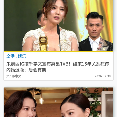
全港
.
娱乐
朱晨丽IG撰千字文宣布离巢TVB！结束15年关系疯传
闪婚退隐：后会有期
文 : 鄭惠文
2026.07.30