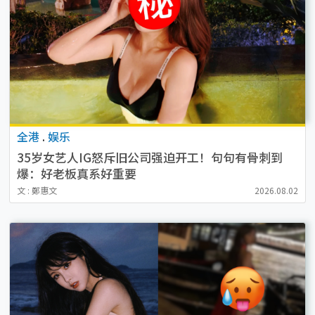
全港
.
娱乐
35岁女艺人IG怒斥旧公司强迫开工！句句有骨刺到
爆：好老板真系好重要
文 : 鄭惠文
2026.08.02