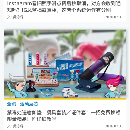
Instagram看旧照手滑点赞后秒取消，对方会收到通
知吗？IG总监揭露真相，这两个系统运作有分别
文 : 吳泳霖
2026.07.31
全港
.
活动展览
禁毒处送瑜伽垫／餐具套装／证件套！一招免费换领
限量精品！附详细教学
文 : 吳泳霖
2026.07.31