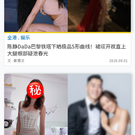
全港
.
娱乐
陈静DaDa巴黎铁塔下晒极品S形曲线！裙䙓开衩直上
大腿根部疑泄春光
文 : 鄭惠文
2026.08.01