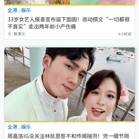
全港
.
娱乐
33岁女艺人报喜宣布诞下囡囡！感动撰文“一切都很
不真实”走出两年前小产伤痛
文 : 鄭惠文
6小时前
全港
.
娱乐
周嘉洛IG没关注林凯恩惹不和传闻揣测！凭一细节揭