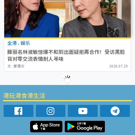
全港
.
娱乐
滕丽名林淑敏惊爆不和到出面疑拒再合作！受访黑脸
背对零交流表情耐人寻味
文 : 鄭惠文
2026.07.29
港玩港食港生活