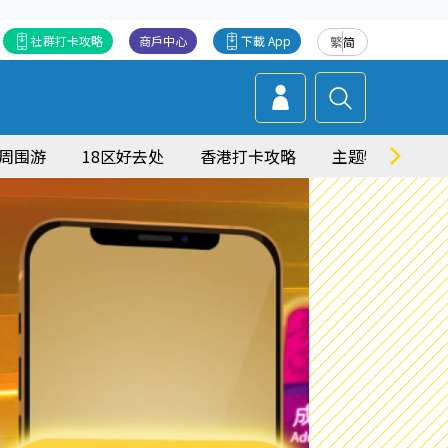
社群打卡攻略
商戶中心
下載 App
繁
简
周围游
18区好去处
香港打卡攻略
主题特集