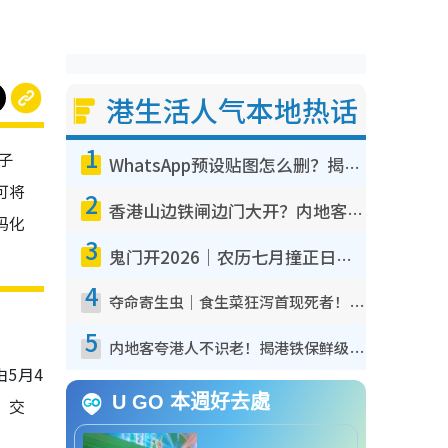
港生活人气本地热话
1
电子
WhatsApp预设贴图怎么删？揭秘1招“反向操作”还原简洁界面 附3步实测教程
可将
2
香港山边铁闸边门大开？内地客困惑意义何在！网友神回复：这种叫法理性防御
码化
3
鬼门开2026｜农历七月撞正日全食特别邪？专家警告切忌做一事！揭4大禁忌+2招保平安
4
夺命寄生虫｜食生菜狂泻首现死者！疫潮恶化录1.8万宗病例 揭洗菜3大谬误
5
内地客夸港人不识老！揭港铁保鲜级冷气 港人求放过：别投诉
5月4
U GO 本週好去處
、交