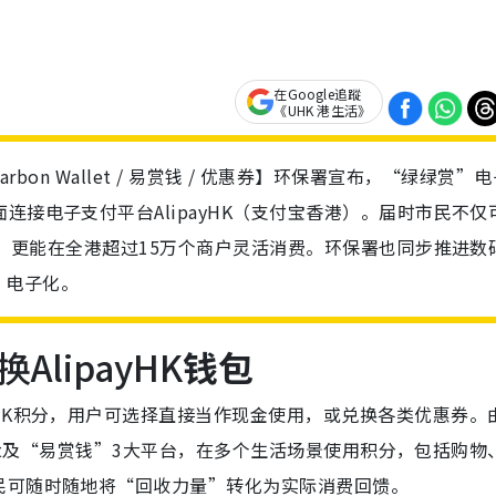
在Google追蹤
《UHK 港生活》
/ Carbon Wallet / 易赏钱 / 优惠券】环保署宣布，“绿绿赏”
连接电子支付平台AlipayHK（支付宝香港）。届时市民不仅
积分，更能在全港超过15万个商户灵活消费。环保署也同步推进数
、电子化。
lipayHK
钱包
ayHK积分，用户可选择直接当作现金使用，或兑换各类优惠券。由
llet及“易赏钱”3大平台，在多个生活场景使用积分，包括购物
民可随时随地将“回收力量”转化为实际消费回馈。