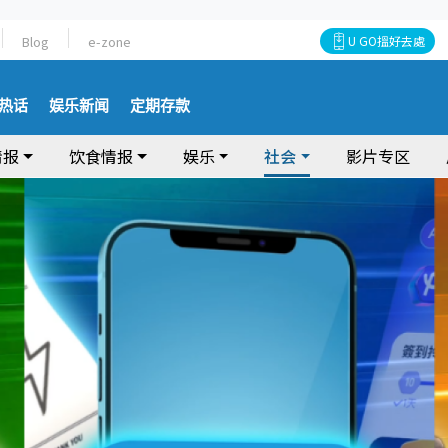
Blog
e-zone
U GO搵好去處
热话
娱乐新闻
定期存款
情报
饮食情报
娱乐
社会
影片专区