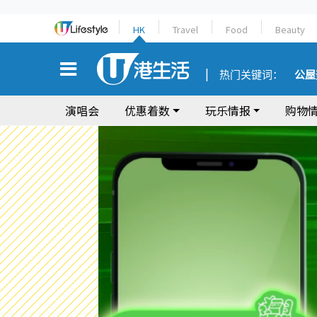
HK
Travel
Food
Beauty
热门关键词：
公屋
演唱会
优惠着数
玩乐情报
购物